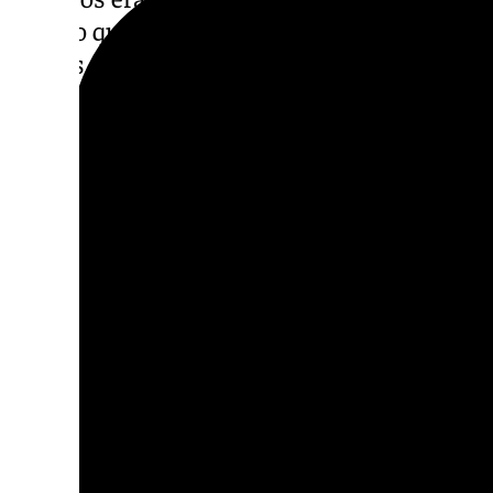
tiempo que he sido presidente o secretario g
fondos provenientes de la asignación a gru
a gastos corrientes del partido político. Ni 
para fines que no estuvieron recogidos en la
En ese sentido, ha precisado que la ley de 2
se pudieran gastar en retribuciones, en salar
hiciera adquisición de patrimonio»; pero sí 
las asignaciones a los grupos institucionale
funcionamiento» de los mismos; lo que le ha
va a haber ningún cese, ninguna dimisión».
Descubre más noticias de 101Tv en las rede