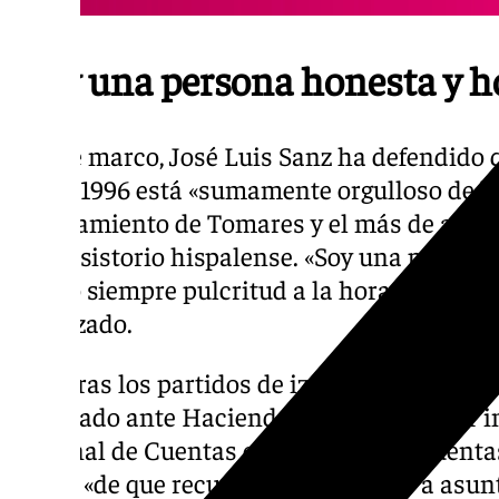
“Soy una persona honesta y 
En ese marco, José Luis Sanz ha defendido q
desde 1996 está «sumamente orgulloso de lo
Ayuntamiento de Tomares y el más de año y 
el Consistorio hispalense. «Soy una person
tenido siempre pulcritud a la hora de gestio
enfatizado.
Mientras los partidos de izquierda reclaman
declarado ante Hacienda y fiscalizado por i
Tribunal de Cuentas o la Cámara de Cuentas
hecho «de que recurrir al año 2011» y a asun