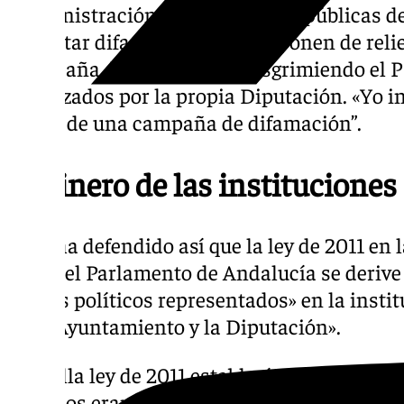
«administración» de las cuentas públicas d
«intentar difamar» a su figura ponen de rel
«campaña de difamación»; esgrimiendo el PP
fiscalizados por la propia Diputación. «Yo i
objeto de una campaña de difamación”.
El dinero de las instituciones
Sanz ha defendido así que la ley de 2011 en 
desde el Parlamento de Andalucía se derive 
grupos políticos representados» en la inst
en el Ayuntamiento y la Diputación».
«Aquella ley de 2011 establecía que esos ga
políticos eran para gastos corrientes de los 