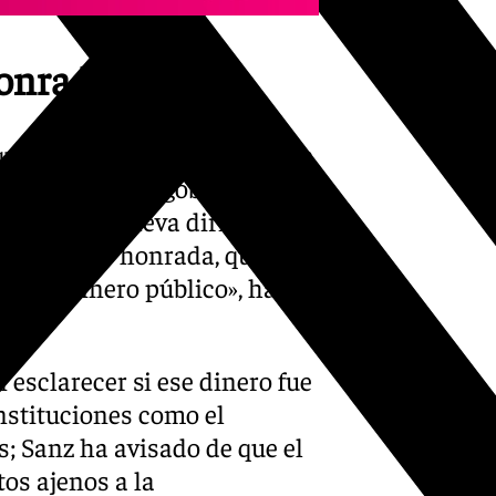
honrada»
ue en su trayectoria política
s 15 años» que gobernó el
medio que lleva dirigiendo
a honesta y honrada, que he
nar el dinero público», ha
 esclarecer si ese dinero fue
nstituciones como el
; Sanz ha avisado de que el
tos ajenos a la