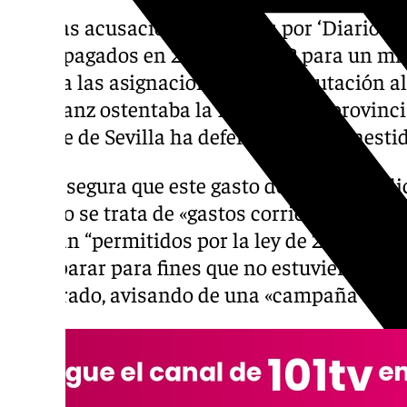
Tras las acusaciones vertidas por ‘Diario de
euros pagados en 2011 por el PP para un mi
cargo a las asignaciones de la Diputación a
Luis Sanz ostentaba la Presidencia provincia
alcalde de Sevilla ha defendido su “honesti
Sanz asegura que este gasto de dinero públi
partido se trata de «gastos corrientes del f
estaban “permitidos por la ley de 2011 en la
ido a parar para fines que no estuvieron reco
asegurado, avisando de una «campaña de di