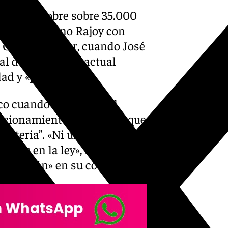
 Sevilla’ sobre sobre 35.000
tin de Mariano Rajoy con
l Grupo popular, cuando José
l del partido, el actual
dad y «pulcritud».
co cuando él presidía el
uncionamiento» del grupo, que
 materia”. «Ni un solo euro ha
gidos en la ley», ha
famación» en su contra.