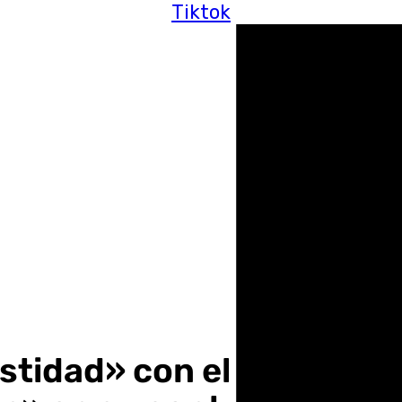
Tiktok
tidad» con el dinero púb