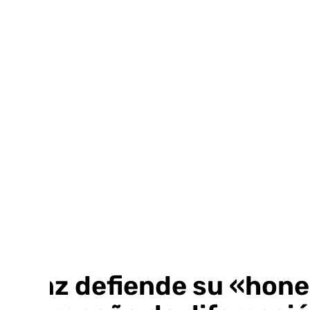
Ir
al
contenido
Sanz defiende su «hones