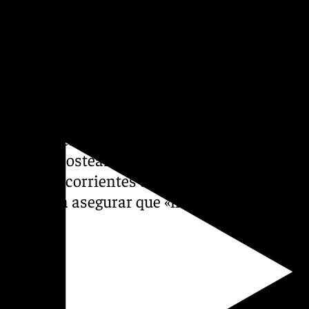
eneral del partido, todos los
pos políticos se han dedicado
un solo euro ha ido a parar
 ley», ha defendido.
011 «prohibía que esos fondos
ios, en personal, o que se
permitía costear con cargo a
s «gastos corrientes del
 llevado a asegurar que «no
s