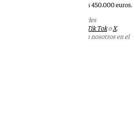
intervenidas podría alcanzar los 450.000 euros.
Más noticias de
101TV
en las redes
sociales:
Instagram
,
Facebook
,
Tik Tok
o
X
.
Puedes ponerte en contacto con nosotros en el
correo
informativos@101tv.es
Tags:
Sucesos
Últimas noticias