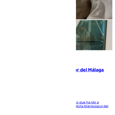
07.08.2026
Isco, la nueva mascota del jugador del Málaga
Dani Lorenzo
El centrocampista marbellí es ‘padre’ de un gato que ha ido a
recoger a Vigo y su nombre es como el exfutbolista blanquiazul del
Arroyo de la Miel