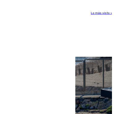
Lo más visto >
Más noticias
Ver más >