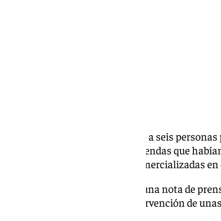
viernes, 26 junio 2026, 12:44
Compartir:
La Policía Nacional ha detenido a seis personas 
mercadillo del Parque Alcosa prendas que habían
originalmente, habrían sido comercializadas en 
Según ha referido el Cuerpo en una nota de prens
policial que culminó con la intervención de unas
personas detenidas.