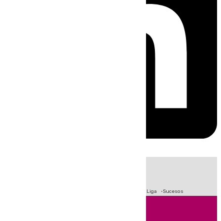
HOY
|
Fútbol
Primera División
Crisis Migratoria en Ceuta
LaLiga
Sucesos