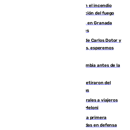
Activado el nivel 2 de emergencia en el incendio
forestal de Niebla por la compleja evolución del fuego
Controlado un incendio de rastrojos en Granada
junto a la autovía y al Callejón de Nogales
Juanfran Funes, sobre las lesiones de Carlos Dotor y
Fernando Calero: “Estamos preocupados, esperemos
que no sea nada”
Felipe VI refuerza los lazos con Colombia antes de la
llegada del nuevo presidente
Fernando Calero y Carlos Dotor se retiraron del
encuentro contra el Ceuta con molestias
España restablece controles temporales a viajeros
procedentes de Italia como repuesta a Meloni
El Málaga cae ante el Ceuta y suma la primera
derrota de la pretemporada dejando dudas en defensa