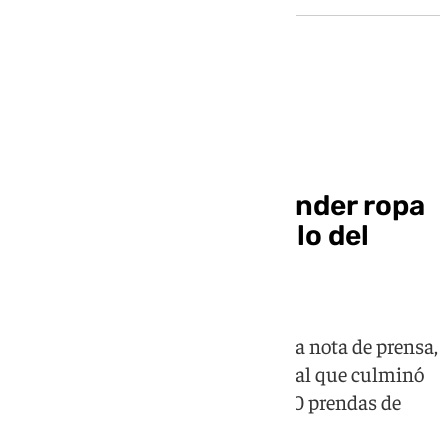
Sucesos
Seis detenidos por vender ropa
robada en el mercadillo del
Parque Alcosa
Según ha referido el Cuerpo en una nota de prensa,
se estableció un dispositivo policial que culminó
con la intervención de unas 15.000 prendas de
ropa y seis personas detenidas