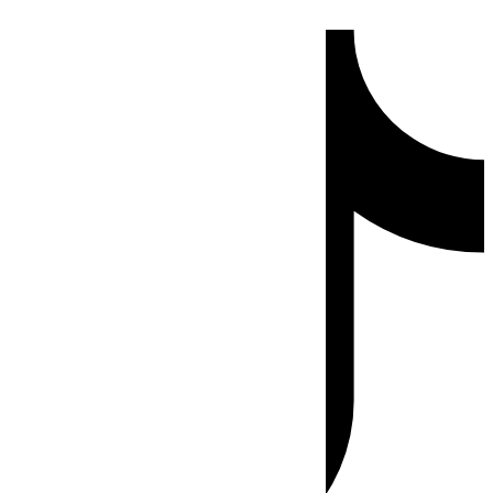
Ir
Tiktok
al
contenido