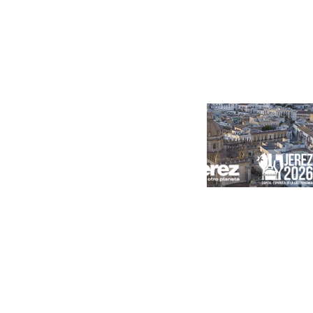
Portada
Andalucía
Sevilla
Málaga
Granada