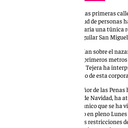
Momentos de recogimiento en las primeras calles
zona de la Alfalfa, donde multitud de personas
lucido en esta salida extraordinaria una túnica r
Mendoza Ordóñez y Salvador Aguilar San Miguel
Las ultimas luces de la tarde caían sobre el nazar
Parroquia de San Isidoro en los primeros metros 
la Banda de Música del Maestro Tejera ha inter
de corte solemne, acorde al estilo de esta corpor
Ya una vez caída la noche, el Señor de las Penas h
Salvador, donde entre las luces de Navidad, ha a
centro de Sevilla, un contraste único que se ha vi
noviembre, que se ha convertido en pleno Lunes S
finalmente el CECOP levantó las restricciones de