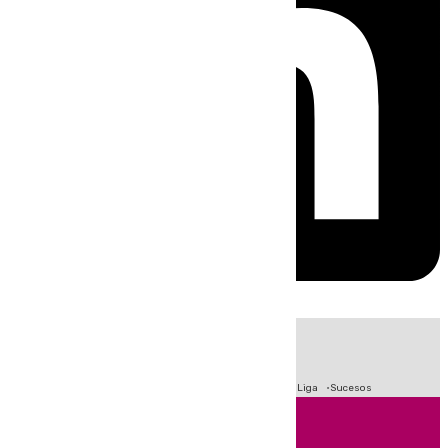
HOY
|
Fútbol
Primera División
Crisis Migratoria en Ceuta
LaLiga
Sucesos