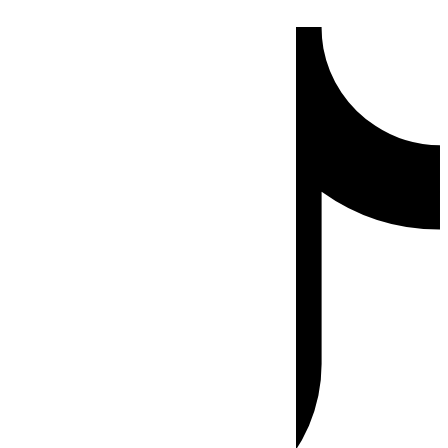
Ir
Tiktok
al
contenido