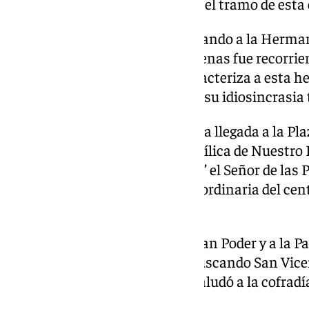
el publico acompañó el paso en el tramo de esta 
A través de la Calle Orfila, saludando a la Herma
de San Andrés, el Señor de las Penas fue recorrien
Sevilla con la sobriedad que caracteriza a esta 
salida extraordinaria, mantuvo su idiosincrasia t
El momento más esperado fue la llegada a la Pla
cofradía hizo estación en la Basílica de Nuestro 
los sones de ‘Ante el Gran Poder’ el Señor de las
hace 50 años, en la salida extraordinaria del cen
Señor de Sevilla.
Tras saludar a la Basílica del Gran Poder y a la P
cofradía retomo su itinerario buscando San Vicent
Cristo de la Vera+Cruz, donde saludó a la cofra
del Lunes Santo.