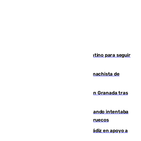
Marruecos, la principal baza de Infantino para seguir
al frente de la FIFA
Pedro Sánchez condena el crimen machista de
Benahavís
Angustioso rescate de una familia en Granada tras
caer su coche por un terraplén
Fallece un joven tras caer al mar cuando intentaba
entrar en parapente a Ceuta desde Marruecos
CIES NO moviliza a la provincia de Cádiz en apoyo a
la respuesta humanitaria de Ceuta