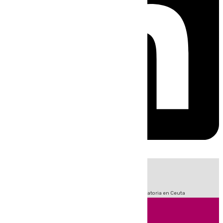
HOY
|
Sucesos
Fútbol
LaLiga
Primera División
Crisis Migratoria en Ceuta