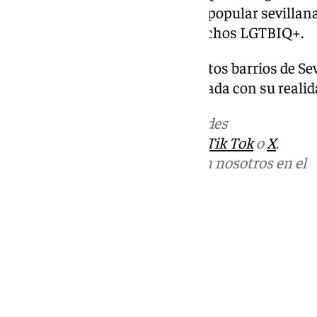
la cerámica trianera, la cultura popular sevillan
camino en la lucha por los derechos LGTBIQ+.
El fondo de la obra recrea distintos barrios de Se
ciudad abierta, diversa y conectada con su realid
Más noticias de
101TV
en las redes
sociales:
Instagram
,
Facebook
,
Tik Tok
o
X
.
Puedes ponerte en contacto con nosotros en el
correo
informativos@101tv.es
Tags:
Ayuntamiento de Sevilla
Últimas noticias