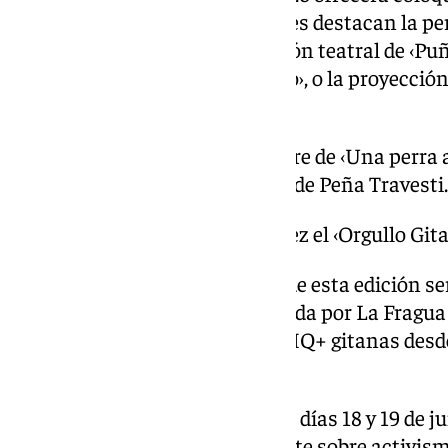
y literatura. Entre las actividades destacan la p
Puerta de Jerez, la representación teatral de ‹Pu
del libro ‹Biopolítica del armario›, o la proyecció
Teatro Cervantes.
También se celebrará la premiere de ‹Una perra
espectáculo ‹Azabache› a cargo de Peña Travesti.
Sevilla incorpora por primera vez el ‹Orgullo Git
Una de las grandes novedades de esta edición ser
Gitano›, una iniciativa organizada por La Fragua
visibilidad a las personas LGTBIQ+ gitanas desd
interseccional.
Las jornadas, previstas para los días 18 y 19 de j
conversatorios y mesas de debate sobre activis