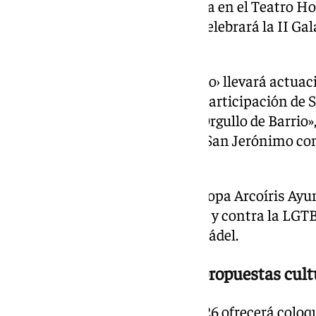
homenajeará a Candela y Soraya en el Teatro Hog
mientras que el 20 de junio se celebrará la II 
Ayuntamiento de Sevilla.
El programa ‹Orgullo de Mercado› llevará actuaci
mercados municipales, con la participación de
Satín Greco. A ello se sumará «Orgullo de Barrio
Barzola, El Cerro, Sevilla Este y San Jerónimo c
distintas asociaciones.
En el apartado deportivo, la II Copa Arcoíris Ayu
apostar por el deporte inclusivo y contra la LG
como fútbol 7, voleibol, tenis y pádel.
Teatro, literatura y nuevas propuestas cult
La agenda cultural del Pride 2026 ofrecerá coloq