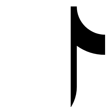
Ir
Tiktok
al
contenido