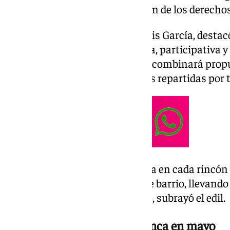
de la celebración y reivindicación de los derech
El delegado de Igualdad, José Luis García, desta
esta edición será «la más amplia, participativa y
fecha», gracias a una oferta que combinará propu
formativas, sociales y musicales repartidas por to
«Queremos que el Orgullo se viva en cada rincón 
municipales hasta las plazas de barrio, llevando
diversidad a toda la ciudadanía», subrayó el edil.
Una programación que arranca en mayo