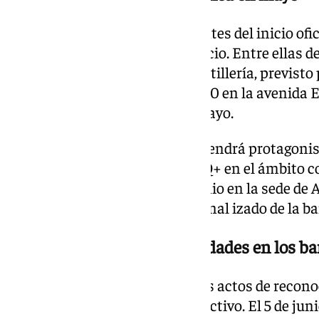
Las actividades comenzarán antes del inicio ofic
distintas citas culturales y de ocio. Entre ellas d
Encinar en la Real Fábrica de Artillería, previsto
celebración del EsteFest el día 30 en la avenida
Loco Bongo y la actuación de Mayo.
El tejido empresarial también tendrá protagoni
corporativo: Diversidad LGTBIQ+ en el ámbito co
REDI y prevista para el 11 de junio en la sede de
de junio tendrá lugar el tradicional izado de la
Homenajes, cultura y actividades en los ba
La programación incluirá varios actos de recono
defensa de los derechos del colectivo. El 5 de jun