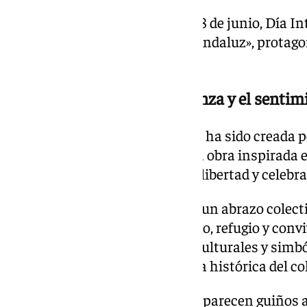
La programación concluirá el 28 de junio, Día In
LGTBIQ+, con la gala «Orgullo Andaluz», protago
y Peña Travesti.
Un cartel inspirado en la danza y el sent
La imagen oficial del Pride 2026 ha sido creada 
Terriza, quien ha concebido una obra inspirada 
movimiento como símbolos de libertad y celebra
La composición gira en torno a un abrazo colecti
LGTBIQ+ como espacio de apoyo, refugio y conviv
además múltiples referencias culturales y simból
imaginario queer y a la memoria histórica del col
Entre los elementos incluidos aparecen guiños a