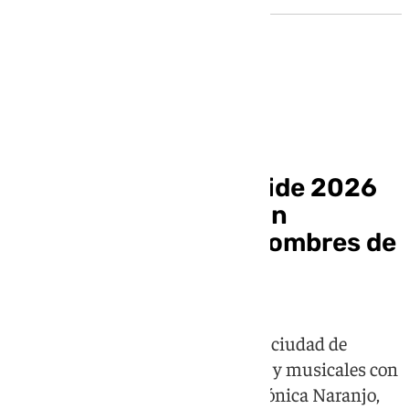
El Orgullo hispalense
Sevilla presenta el Pride 2026
con una programación
histórica y grandes nombres de
la música
El Mes de la Diversidad llenará la ciudad de
actividades culturales, deportivas y musicales con
artistas como Conchita Wurst, Mónica Naranjo,