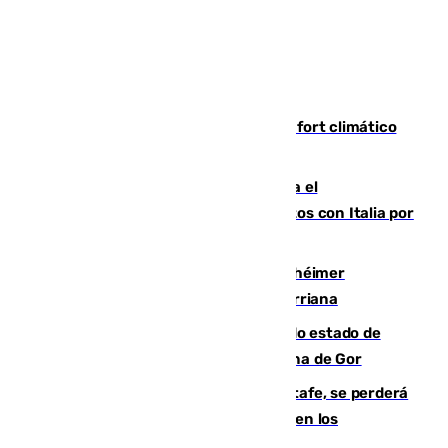
Málaga contabiliza 148 zonas de confort climático
para enfrentar las altas temperaturas
Marlaska notifica a la Unión Europea el
restablecimiento de controles fronterizos con Italia por
vía aérea y marítima
Hallan sin vida al granadino con Alzhéimer
desaparecido hace una semana en Churriana
Encuentran un cadáver en avanzado estado de
descomposición en la localidad granadina de Gor
Christantus Uche, delantero del Getafe, se perderá
toda la temporada por varias fracturas en los
ligamentos de su rodilla derecha