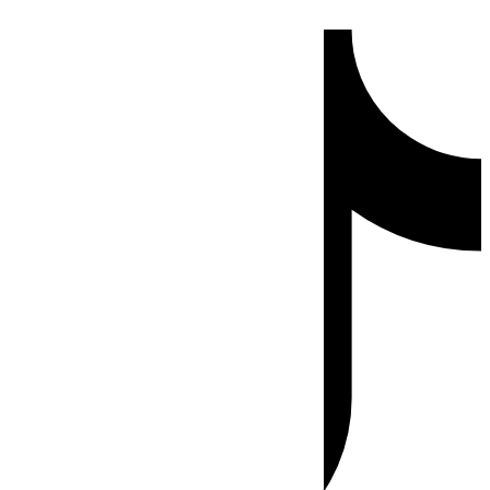
Ir
Tiktok
al
contenido