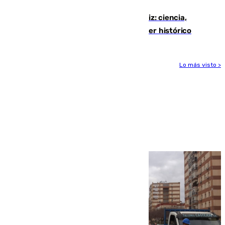
directo el eclipse solar del 12 de agosto
El «Trío de Eclipses» arranca en Cádiz: ciencia,
naturaleza y seguridad ante un atardecer histórico
Lo más visto >
Más noticias
Ver más >