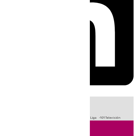
HOY
|
Fútbol
Primera División
Crisis Migratoria en Ceuta
LaLiga
101 Televisión