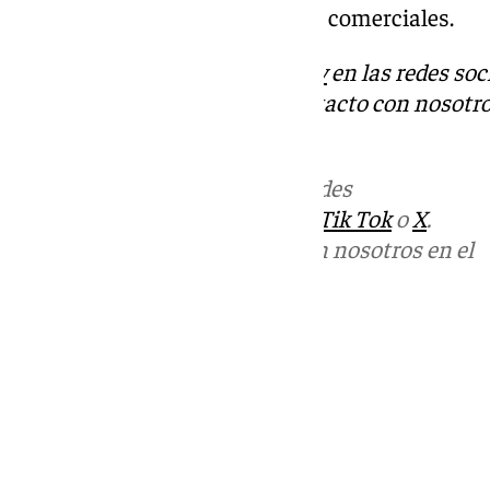
empresa y establecer contactos comerciales.
Descubre más noticias de
101Tv
en las redes soc
Tok
o
X
. Puedes ponerte en contacto con nosotro
informativos@101tv.es
Más noticias de
101TV
en las redes
sociales:
Instagram
,
Facebook
,
Tik Tok
o
X
.
Puedes ponerte en contacto con nosotros en el
correo
informativos@101tv.es
Tags:
Últimas noticias