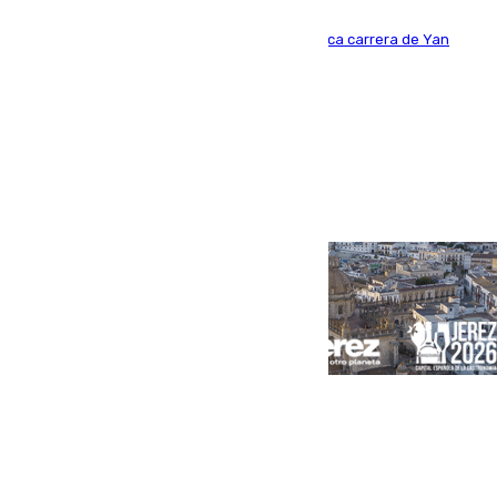
Del filial pepinero a récord absoluto: la meteórica carrera de Yan
Diomande en solo doce meses
Portada
Andalucía
Sevilla