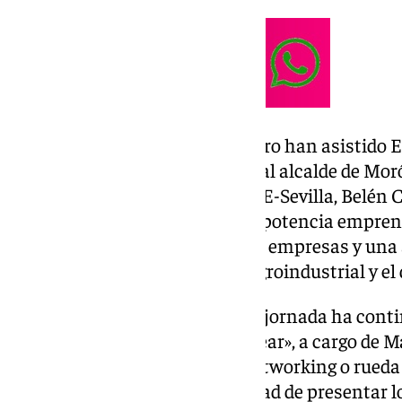
A la bienvenida de este encuentro han asistido E
Rodrigo Rodríguez Hans, junto al alcalde de Mor
Rodríguez, y la presidenta de AJE-Sevilla, Belén
Prodetur ha destacado la “gran potencia empre
de la Frontera con más de 1.400 empresas y una 
principales sectores, como el agroindustrial y el 
Tras el acto de inauguración, la jornada ha cont
«Emprender, la necesidad de crear», a cargo de M
ámbito empresarial, y con el networking o rueda 
participante tiene la oportunidad de presentar l