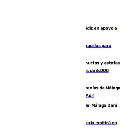
CIES NO moviliza a la provincia de Cádiz en apoyo a
la respuesta humanitaria de Ceuta
El mercado de Jerez refrigera sus taquillas para
facilitar las compras a sus visitantes
Detenida una pareja por presuntos hurtos y estafas
en Málaga tras ser descubiertos con más de 6.000
euros
Retrasos y cancelaciones en el Cercanías de Málaga
por una avería en la infraestructura de Adif
Isco, la nueva mascota del jugador del Málaga Dani
Lorenzo
El observatorio de Calar Alto de Almería emitirá en