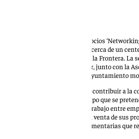
El Encuentro Provincial de Negocios ‘Networking’
este año 2025, ha congregado a cerca de un cente
localidad sevillana de Morón de la Frontera. La s
Diputación, a través de Prodetur, junto con la A
Empresarios/as de Sevilla y el Ayuntamiento m
El objetivo de este encuentro es contribuir a la 
empresa de la provincia, al tiempo que se prete
intercambio y de reuniones de trabajo entre emp
distintos sectores, tanto para la venta de sus pr
adquisición de técnicas complementarias que re
capacidad de sus negocios.