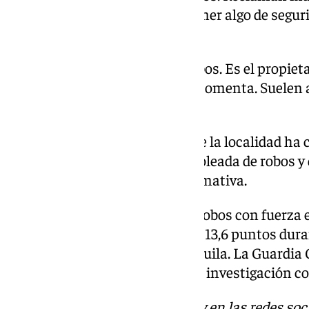
vigilancia para que podamos tener algo de seguri
Leticia.
José también ha sufrido dos robos. Es el propieta
con ansiedad y desesperados», comenta. Suelen ac
de la mañana. Son rápidos.
Por su parte el Ayuntamiento de la localidad ha
oficiales desmienten que haya oleada de robos y 
todos los barrios cumple la normativa.
El consistorio justifica que los robos con fuerza
y otras instalaciones han caído 13,6 puntos du
del Aljarafe es una ciudad tranquila. La Guardia
habido varios detenidos, pero la investigación c
Descubre más noticias de
101Tv
en las redes soc