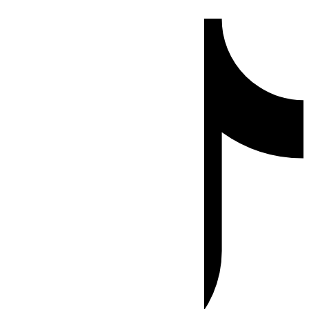
Ir
Tiktok
al
contenido