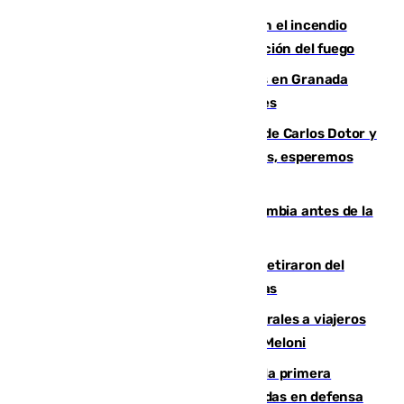
Activado el nivel 2 de emergencia en el incendio
forestal de Niebla por la compleja evolución del fuego
Controlado un incendio de rastrojos en Granada
junto a la autovía y al Callejón de Nogales
Juanfran Funes, sobre las lesiones de Carlos Dotor y
Fernando Calero: “Estamos preocupados, esperemos
que no sea nada”
Felipe VI refuerza los lazos con Colombia antes de la
llegada del nuevo presidente
Fernando Calero y Carlos Dotor se retiraron del
encuentro contra el Ceuta con molestias
España restablece controles temporales a viajeros
procedentes de Italia como repuesta a Meloni
El Málaga cae ante el Ceuta y suma la primera
derrota de la pretemporada dejando dudas en defensa