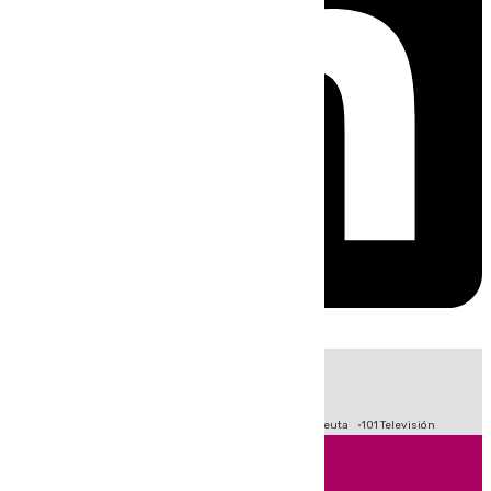
HOY
|
Fútbol
Primera División
LaLiga
Crisis Migratoria en Ceuta
101 Televisión