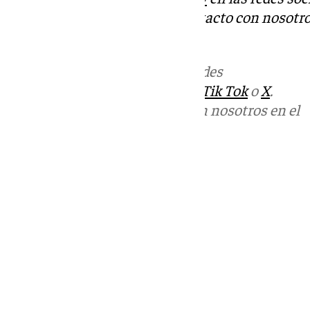
Tok
o
X
. Puedes ponerte en contacto con nosotro
informativos@101tv.es
Más noticias de
101TV
en las redes
sociales:
Instagram
,
Facebook
,
Tik Tok
o
X
.
Puedes ponerte en contacto con nosotros en el
correo
informativos@101tv.es
Tags:
Últimas noticias