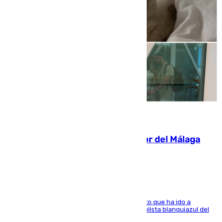
07.08.2026
Isco, la nueva mascota del jugador del Málaga
Dani Lorenzo
El centrocampista marbellí es ‘padre’ de un gato que ha ido a
recoger a Vigo y su nombre es como el exfutbolista blanquiazul del
Arroyo de la Miel