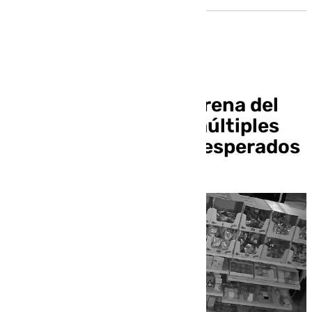
Comerciantes de Mairena del
Aljarafe denuncian múltiples
robos: «Estamos desesperados