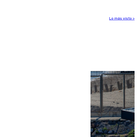
Lo más visto >
Más noticias
Ver más >