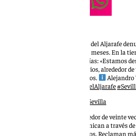
@101tvsevilla
? Comerciantes de Mairena del Aljarafe den
múltiples robos desde hace meses. En la tie
entrado dos veces en diez días: «Estamos d
cuenta. Según los propietarios, alrededor de
sufrido robos en sus negocios.
Alejandro V
Más en 101tv.es
#MairenadelAljarafe
#Sevil
♬ sonido original – 101TV Sevilla
Según nos cuenta Leticia, alrededor de veinte ve
robos en sus negocios. Se comunican a través d
cada vez se suman más afectados. Reclaman má