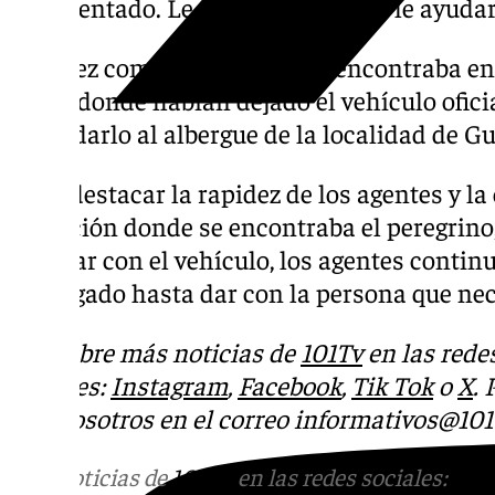
desorientado. Le ofrecieron agua y le ayuda
Una vez comprobaron que se encontraba en 
hasta donde habían dejado el vehículo ofici
trasladarlo al albergue de la localidad de Gu
Cabe destacar la rapidez de los agentes y la e
ubicación donde se encontraba el peregrino,
avanzar con el vehículo, los agentes contin
enfangado hasta dar con la persona que nec
Descubre más noticias de
101Tv
en las rede
sociales:
Instagram
,
Facebook
,
Tik Tok
o
X
.
con nosotros en el correo
informativos@101t
Más noticias de
101TV
en las redes sociales:
Ins