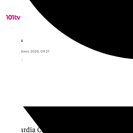
Lynx Devs
lunes, 24 febrero 2025, 09:21
Compartir:
La Guardia Civil de Aznalcóllar ha auxiliad