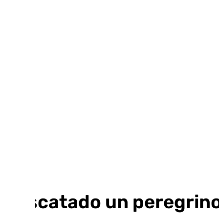
Ir
al
contenido
Rescatado un peregrino 