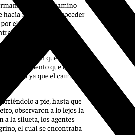
nformando de que el camino
e hacía imposible retroceder
 por el mismo ya que el
ntraba inundado por las
te corroboraron que el terreno
legó el momento que el
or la ruta ya que el camino
corriéndolo a pie, hasta que
o, observaron a lo lejos la
 a la silueta, los agentes
rino, el cual se encontraba