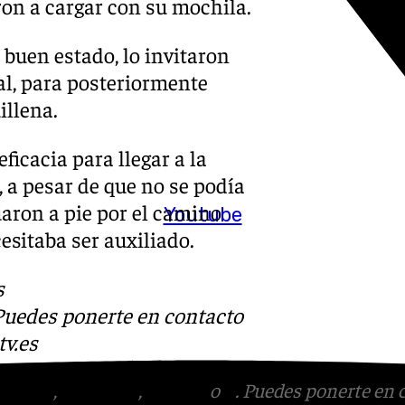
ron a cargar con su mochila.
buen estado, lo invitaron
al, para posteriormente
illena.
ficacia para llegar a la
 a pesar de que no se podía
uaron a pie por el camino
Youtube
esitaba ser auxiliado.
s
 Puedes ponerte en contacto
v.es
tagram
,
Facebook
,
Tik Tok
o
X
. Puedes ponerte en 