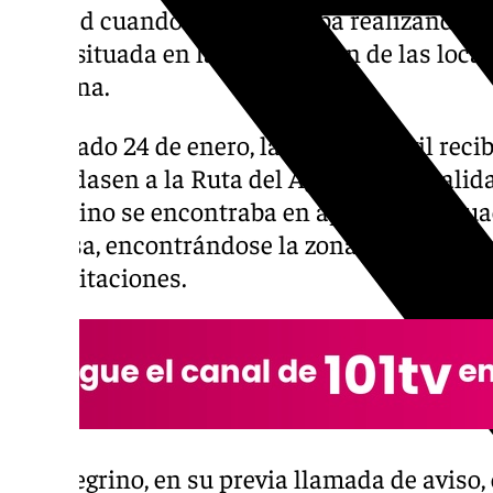
de edad cuando se encontraba realizando l
Agua, situada en la intersección de las loca
Guillena.
El pasado 24 de enero, la Guardia Civil reci
trasladasen a la Ruta del Agua de la locali
peregrino se encontraba en apuros. La situ
adversa, encontrándose la zona en alerta na
precipitaciones.
El peregrino, en su previa llamada de aviso,