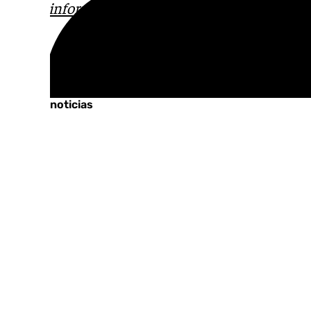
correo
informativos@101tv.es
Tags:
Últimas noticias