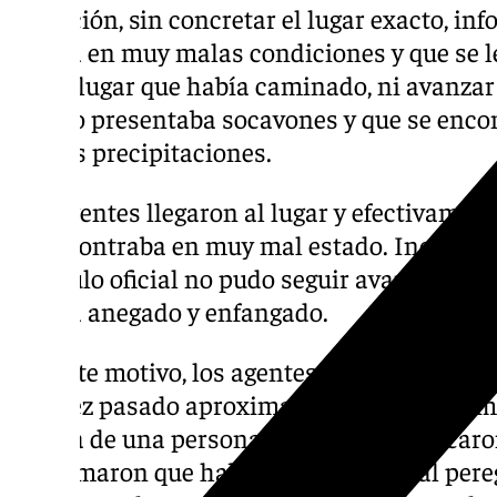
ubicación, sin concretar el lugar exacto, i
estaba en muy malas condiciones y que se l
por el lugar que había caminado, ni avanzar
mismo presentaba socavones y que se enco
fuertes precipitaciones.
Los agentes llegaron al lugar y efectivamen
se encontraba en muy mal estado. Incluso l
vehículo oficial no pudo seguir avanzando p
estaba anegado y enfangado.
Por este motivo, los agentes continuaron re
una vez pasado aproximadamente un kilómetr
silueta de una persona. Una vez se acercaron
confirmaron que habían encontrado al pereg