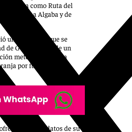
a conocida como Ruta del
lidades de La Algaba y de
bió un aviso para que se
dad de Guillena, donde un
ación meteorológica era
ranja por fuertes
 ofreció algunos datos de su