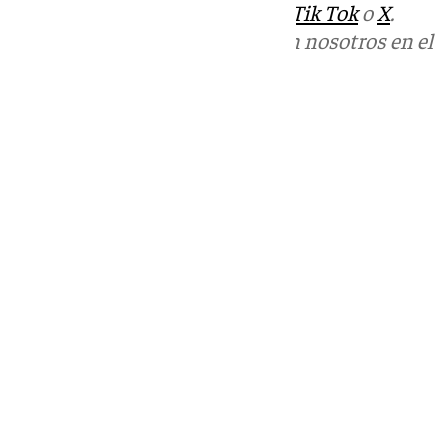
sociales:
Instagram
,
Facebook
,
Tik Tok
o
X
.
Puedes ponerte en contacto con nosotros en el
correo
informativos@101tv.es
Tags:
Últimas noticias