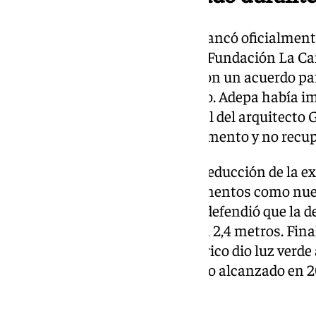
El proceso de rehabilitación arrancó oficialment
de bloqueo. En 2017 la Junta, la Fundación La Cai
conservacionista Adepa firmaron un acuerdo para
proyecto, entonces judicializado. Adepa había im
considerar que el diseño original del arquitect
alteraba la fisonomía del monumento y no recupe
Las críticas se centraron en la reducción de la ex
como en la introducción de elementos como nuev
escaleras mecánicas. La Junta defendió que la d
se debió a la detección de agua a 2,4 metros. Fi
Provincial de Patrimonio Histórico dio luz verde 
modificaciones fruto del acuerdo alcanzado en 2
Espacio cultural