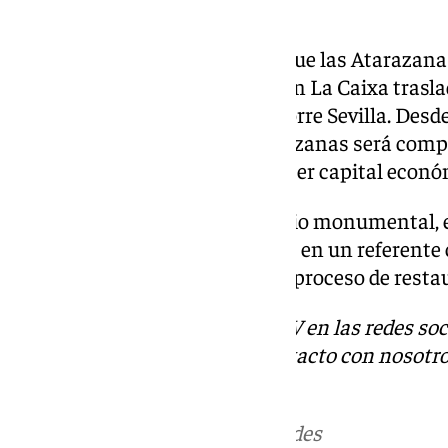
En un inicio, se llegó a barajar que las Ataraza
aunque finalmente la Fundación La Caixa traslad
Cartuja, junto al complejo de Torre Sevilla. Desd
el contenido futuro de las Atarazanas será compa
historia, cuando Sevilla llegó a ser capital econ
Con la reapertura de este espacio monumental, 
convertir las Reales Atarazanas en un referente 
ciudad, tras haber superado un proceso de resta
Descubre más noticias de 101TV en las redes soc
Tok
o
X
. Puedes ponerte en contacto con nosotro
correo
informativos@101tv.es
Más noticias de
101TV
en las redes