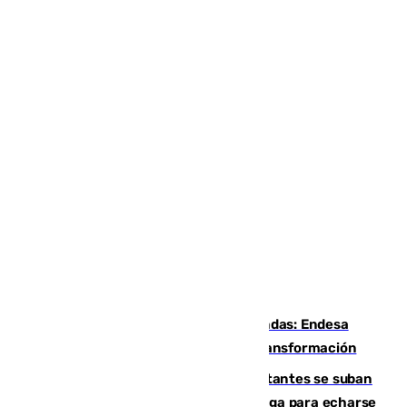
Más potencia para las Tres Mil Viviendas: Endesa
pone en marcha un nuevo centro de transformación
Un cartel intenta evitar que los visitantes se suban
encima de los leones del Puerto de Málaga para echarse