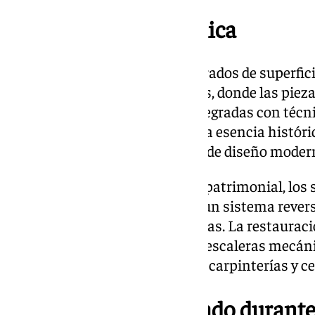
Una joya arquitectónica
Con más de 7.000 metros cuadrados de superficie,
grandes naves de ladrillo y arcos, donde las pie
sustituido por otras nuevas integradas con técni
original. El resultado combina la esencia histó
como una sala de exposiciones de diseño moder
En los espacios de mayor valor patrimonial, los 
placas alveolares sobre albero, un sistema rever
del lugar como astillero de galeras. La restaurac
modernas —pilotes, cubiertas, escaleras mecán
elementos originales, incluidas carpinterías y 
Un proyecto enquistado durante