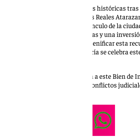
Sevilla recupera una de sus joyas históricas tra
antiguo astillero medieval de las Reales Ataraza
los principales referentes del vínculo de la ciud
restaurado tras 31 meses de obras y una inversió
cargo de Grupo Avintia. Para escenificar esta rec
Gobierno de la Junta de Andalucía se celebra est
monumento.
La intervención devuelve la vida a este Bien de I
un largo proceso marcado por conflictos judicia
sucesivos retrasos.