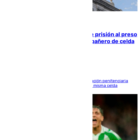
06.08.2026
El Supremo ratifica los 17 años de prisión al preso
que mató estrangulado a su compañero de celda
en Morón
El alto tribunal avala también que la Administración penitenciaria
indemnice a la familia por fallar al asignarles la misma celda