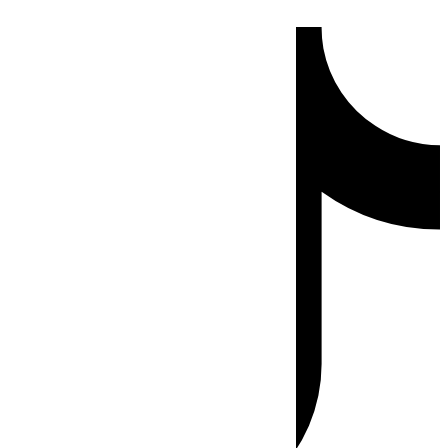
Ir
Tiktok
al
contenido