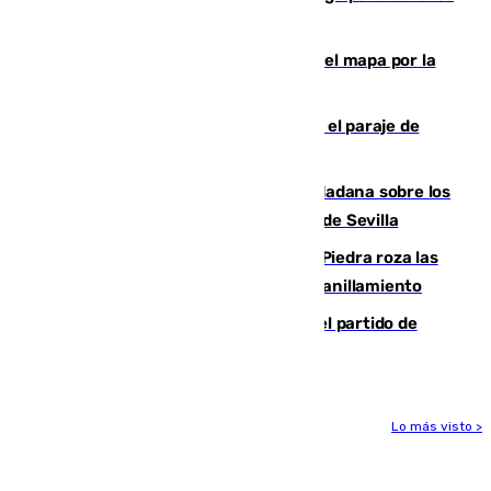
una foto
Cádiz-Tinduf: veinte años cruzando el mapa por la
infancia saharaui
Estabilizado un incendio forestal en el paraje de
Arroyo Vaqueros de Estepona
PSOE y Vox critican la consulta ciudadana sobre los
toldos que ha lanzado el Ayuntamiento de Sevilla
La laguna malagueña de Fuente de Piedra roza las
30.000 parejas de flamencos antes del anillamiento
Sigue en directo la retransmisión del partido de
pretemporada Málaga-Al-Arabi
Lo más visto >
Más noticias