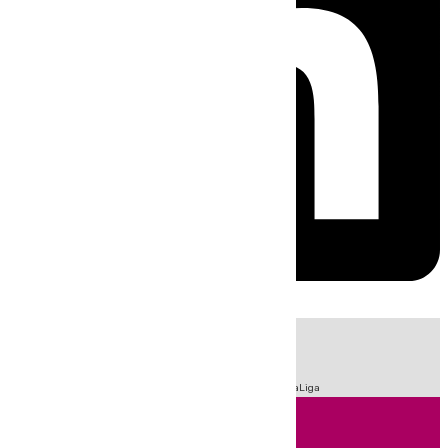
HOY
|
Fútbol
Sucesos
Primera División
Feria de Málaga
LaLiga