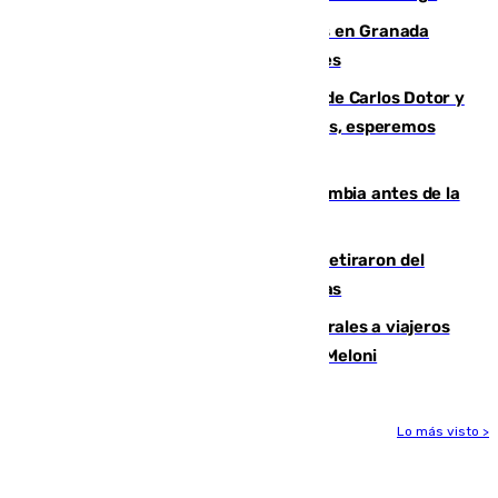
Controlado un incendio de rastrojos en Granada
junto a la autovía y al Callejón de Nogales
Juanfran Funes, sobre las lesiones de Carlos Dotor y
Fernando Calero: “Estamos preocupados, esperemos
que no sea nada”
Felipe VI refuerza los lazos con Colombia antes de la
llegada del nuevo presidente
Fernando Calero y Carlos Dotor se retiraron del
encuentro contra el Ceuta con molestias
España restablece controles temporales a viajeros
procedentes de Italia como repuesta a Meloni
Lo más visto >
Más noticias