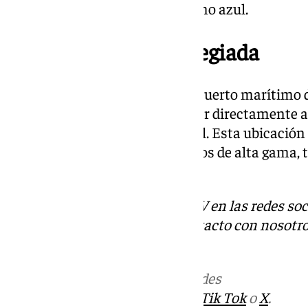
la industria de cruceros y turismo azul.
Una ubicación privilegiada
El Puerto de Sevilla es el único puerto marítimo 
permite a los cruceristas atracar directamente a
Oro, el Real Alcázar y la Catedral. Esta ubicación
destino estratégico para cruceros de alta gama, t
como mediterráneos.
Descubre más noticias de 101TV en las redes soc
Tok
o
X
. Puedes ponerte en contacto con nosotro
correo
informativos@101tv.es
Más noticias de
101TV
en las redes
sociales:
Instagram
,
Facebook
,
Tik Tok
o
X
.