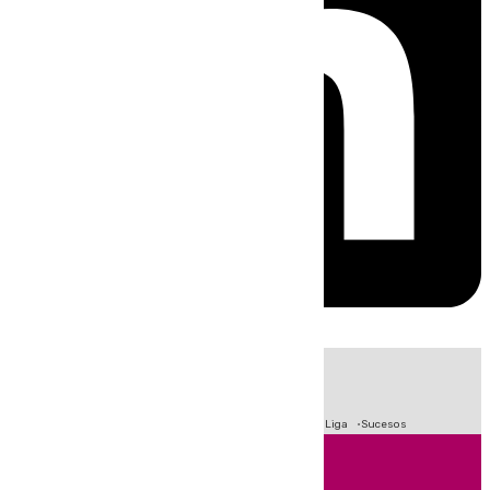
HOY
|
Fútbol
Primera División
Crisis Migratoria en Ceuta
LaLiga
Sucesos