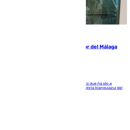
07.08.2026
Isco, la nueva mascota del jugador del Málaga
Dani Lorenzo
El centrocampista marbellí es ‘padre’ de un gato que ha ido a
recoger a Vigo y su nombre es como el exfutbolista blanquiazul del
Arroyo de la Miel