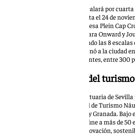
En noviembre, el Corinthian recalará por cuarta 
la temporada con su quinta visita el 24 de noviem
Hamburg, de la compañía francesa Plein Cap Crois
noviembre, mientras que Azamara Onward y Journ
12 y 18 de noviembre, completando las 8 escalas 
naviera estadounidense posicionó a la ciudad en 
cruceros en 2023 según sus clientes, entre 300 p
Sevilla en la cumbre del turismo
Paralelamente, la Autoridad Portuaria de Sevill
2025, el Congreso Internacional de Turismo Náut
del 15 al 17 de octubre en Motril y Granada. Bajo
con la Innovación”, el evento reúne a más de 50
de 20 paneles, abordando la innovación, sostenib