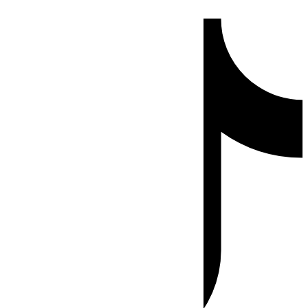
Ir
Tiktok
al
contenido