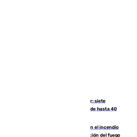
Andalucía sigue asfixiada por el calor: siete
provincias, en alerta por temperaturas de hasta 40
grados
Activado el nivel 2 de emergencia en el incendio
forestal de Niebla por la compleja evolución del fuego