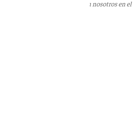
Puedes ponerte en contacto con nosotros en el
correo
informativos@101tv.es
Tags:
Últimas noticias