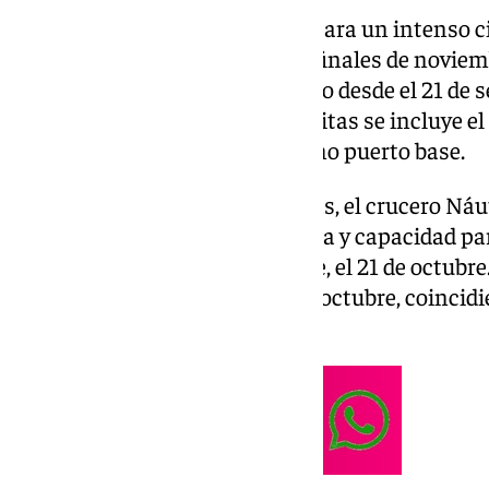
El Puerto de Sevilla se prepara para un intenso 
con 16 escalas previstas hasta finales de noviem
llegadas que ya se han producido desde el 21 de s
estación otoñal. Entre estas visitas se incluye 
de Cádix, que tiene a Sevilla como puerto base.
Entre las visitas más destacadas, el crucero Náut
octubre, con 181 metros de eslora y capacidad pa
Clio, de Grand Circle Cruise Line, el 21 de octubr
su única escala del año el 22 de octubre, coincid
Delicias.