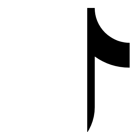
Ir
Tiktok
al
contenido