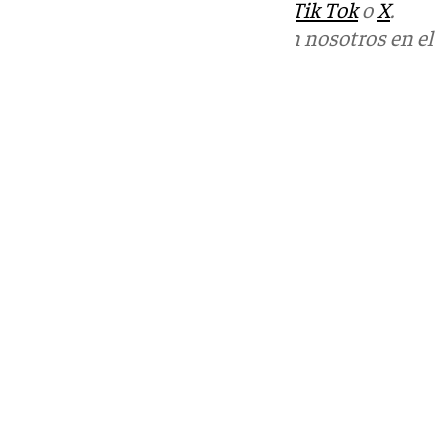
sociales:
Instagram
,
Facebook
,
Tik Tok
o
X
.
Puedes ponerte en contacto con nosotros en el
correo
informativos@101tv.es
Tags:
Últimas noticias