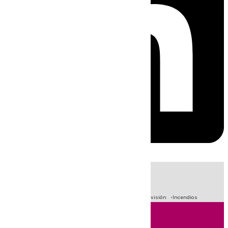
HOY
|
Fútbol
Sucesos
Crisis Migratoria en Ceuta
Primera División
Incendios