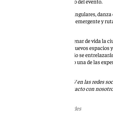
carácter inclusivo y comunitario del evento.
Habrá conciertos en espacios singulares, danz
históricos, exposiciones de arte emergente y rut
científica, literaria y femenina.
La Noche en Blanco volverá a llenar de vida la c
octubre, invitando a descubrir nuevos espacios y
Arte, música, teatro y patrimonio se entrelazará
edición, se ha consolidado como una de las expe
esperadas en Sevilla.
Descubre más noticias de 101TV en las redes soc
Tok
o
X
. Puedes ponerte en contacto con nosotro
correo
informativos@101tv.es
Más noticias de
101TV
en las redes