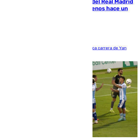
El fichaje más caro de la historia del Real Madrid
costaba 105 millones de euros menos hace un
año y jugaba en Leganés
Del filial pepinero a récord absoluto: la meteórica carrera de Yan
Diomande en solo doce meses