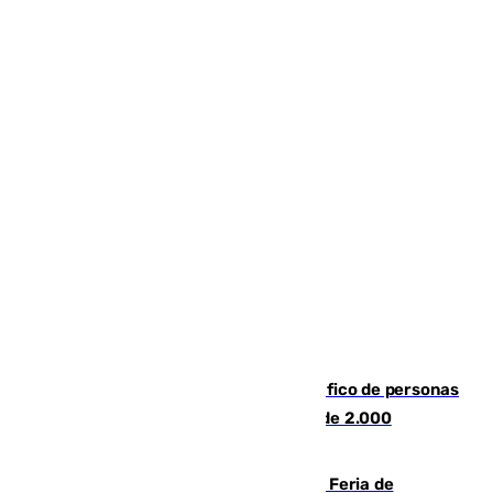
Cae una de las mayores redes de tráfico de personas
y droga en España: introdujeron a más de 2.000
migrantes de forma ilegal
¿Hasta qué hora abre el Metro en la Feria de