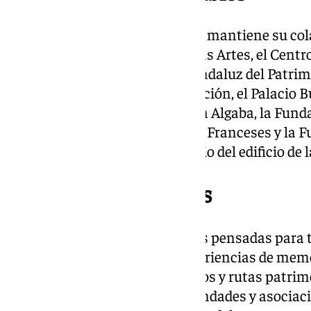
Junto a estas novedades, la cita mantiene su co
clásicos como el Museo de Bellas Artes, el Centr
Contemporáneo, el Instituto Andaluz del Patrimo
Sevilla, el Pabellón de la Navegación, el Palacio B
el Palacio de los Marqueses de la Algaba, la Fun
Monumental de San Luis de los Franceses y la F
conmemora el quinto centenario del edificio de la
Una noche para todos
El programa incluye actividades pensadas para t
infantiles, cuentacuentos, experiencias de memo
digitales para jóvenes, conciertos y rutas patr
iniciativas solidarias de hermandades y asociaci