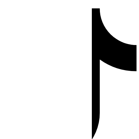
Ir
Tiktok
al
contenido