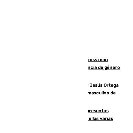
Retiene a su mujer en su casa y ameneza con
quemar la vivienda: nuevo caso de violencia de género
en Málaga
Dos sevillanos de oro: Manuel Cruz y Jesús Ortega
ganan el campeonato del mundo sub19 masculino de
remo
Un juzgado de Ceuta investiga seis presuntas
agresiones sexuales a migrantes, entre ellas varias
menores