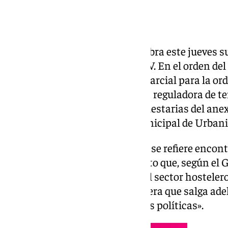
El Ayuntamiento de Sevilla celebra este jueves s
cita que podrá seguirse en 101TV. En el orden de
aprobación definitiva del Plan Parcial para la o
Nicolás Oeste y de la ordenanza reguladora de te
sendas modificaciones presupuestarias del anex
presupuesto de la Gerencia Municipal de Urban
En lo que al Área de Urbanismo se refiere encont
ordenanza de veladores. Un texto que, según el Go
equilibrio entre los intereses del sector hostelero
el alcalde ha destacado que espera que salga adel
abstención de las demás fuerzas políticas».