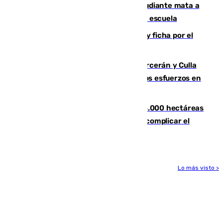
Desastre en Tailandia: un joven estudiante mata a
tiros a sus abuelo y a profesores en una escuela
Luca Zidane rompe con el Granada y ficha por el
Leganés
Incendios de Castellón: Sierra Engarcerán y Culla
evolucionan positivamente y centran los esfuerzos en
Tírig
El incendio de Niebla ya supera las 4.000 hectáreas
afectadas y "se espera que se vuelva a complicar el
fuego"
Lo más visto >
Más noticias
Ver más >