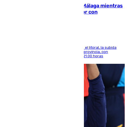
El taró tiñe de niebla la costa de Málaga mientras
el calor se concentra en el interior con
Antequera en aviso amarillo
Mientras se alivia la sensación de bochorno en el litoral, la subida
térmica se notará sobre todo en el norte de la provincia, con
máximas que rozarán los 38 grados hasta las 21.00 horas