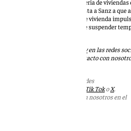
normativa autonómica en materia de viviendas d
para votación. La formación insta a Sanz a que a
medidas urgentes en materia de vivienda impulsa
explícitamente la posibilidad de suspender tem
licencias de pisos turísticos».
Descubre más noticias de
101Tv
en las redes soc
Tok
o
X
. Puedes ponerte en contacto con nosotro
informativos@101tv.es
Más noticias de
101TV
en las redes
sociales:
Instagram
,
Facebook
,
Tik Tok
o
X
.
Puedes ponerte en contacto con nosotros en el
correo
informativos@101tv.es
Tags: