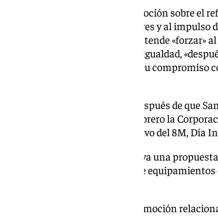
El PSOE elevará a debate una moción sobre el r
igualdad entre mujeres y hombres y al impulso de
para votación. La propuesta pretende «forzar» al
que «garantice» las políticas de igualdad, «desp
reducido a simple propaganda su compromiso co
mujeres».
Esta moción socialista surge después de que San
«impidiera que en el Pleno de febrero la Corpora
mensaje institucional con motivo del 8M, Día In
El Grupo Socialista también lleva una propuest
del Gobierno local en materia de equipamientos e
Este-Alcosa-Torreblanca.
Con Podemos-IU presenta una moción relacionad