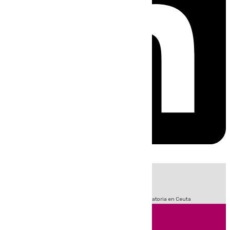
HOY
|
Fútbol
Sucesos
LaLiga
Primera División
Crisis Migratoria en Ceuta