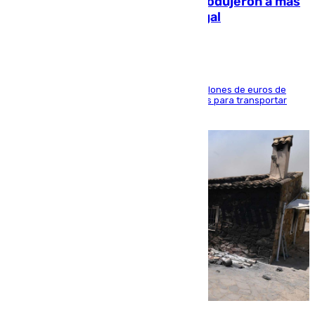
personas y droga en España: introdujeron a más
de 2.000 migrantes de forma ilegal
La organización habría obtenido más de 24 millones de euros de
beneficio y utilizaba las mismas embarcaciones para transportar
droga a Argelia y personas de vuelta