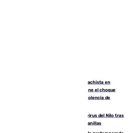
Moreno condena el último crimen machista en
Benahavís mientras el Gobierno mantiene el choque
con la Junta por las competencias de violencia de
género
Málaga refuerza la vigilancia por el virus del Nilo tras
detectar un mosquito positivo en Campanillas