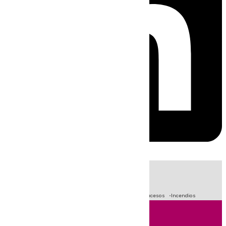
HOY
|
Fútbol
Primera División
Crisis Migratoria en Ceuta
Sucesos
Incendios