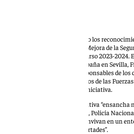
Este miércoles se han entregado los reconocimi
Director para la Convivencia y Mejora de la Segu
entornos, correspondiente al curso 2023-2024. En
subdelegado del gobierno de España en Sevilla, 
reconocido el trabajo de los responsables de los 
padres, madres y de los miembros de las Fuerzas
Estado que participan en esta iniciativa.
Toscano asegura que esta iniciativa “ensancha 
trabajar de la mano ciudadanos, Policía Nacional 
de que nuestros hijos e hijas convivan en un en
sus derechos y respeten las libertades”.