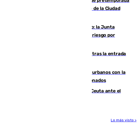
Málaga-Ceuta: cuarto compromiso de pretemporada
de los blanquiazules en busca del Trofeo de la Ciudad
Autónoma
Málaga, en alerta por el virus del Nilo: la Junta
decreta Campanillas como zona de alto riesgo por
varios casos recientes
El Gobierno registra 1.342 menores tras la entrada
masiva del pasado 30 de julio
Cádiz despide seis «puntos negros» urbanos con la
orden de retirada para quioscos abandonados
La Armada suma cuatro buques en Ceuta ante el
aviso de un nuevo cruce el 15 de agosto
Lo más visto >
Más noticias