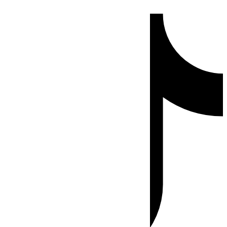
Ir
Tiktok
al
contenido