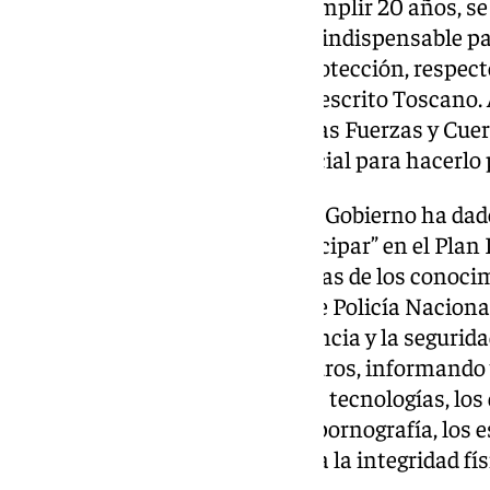
“El Plan Director, a punto de cumplir 20 años, s
herramienta educativa y social indispensable pa
que vivimos hacia valores de protección, respect
derechos de todos y todas”, ha descrito Toscano
que “la vocación de servicio de las Fuerzas y Cue
convierte en un elemento esencial para hacerlo p
Por todo ello, el subdelegado del Gobierno ha dad
educativos “por solicitar y participar” en el Plan
“por ser altavoz en vuestras casas de los conoci
transmitir”; y a los miembros de Policía Nacional
en su contribución a la convivencia y la segurida
de entornos escolares más seguros, informando 
importancia del buen uso de las tecnologías, los d
peligro de los juegos de azar, la pornografía, los 
que suponen una amenaza para la integridad físi
intenta”.