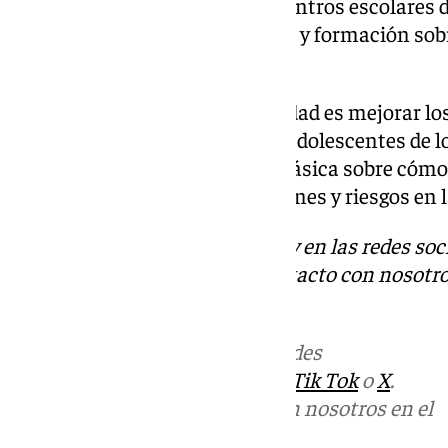
interés de medio centenar de centros escolares de
destinado a recibir información y formación sob
y la autoprotección”.
El objetivo de esta nueva actividad es mejorar l
actitudes de los niños, niñas y adolescentes de lo
ESO y Formación Profesional Básica sobre cómo 
incendios forestales, inundaciones y riesgos en l
Descubre más noticias de 101Tv en las redes soc
Tok
o
X
. Puedes ponerte en contacto con nosotro
informativos@101tv.es
Más noticias de
101TV
en las redes
sociales:
Instagram
,
Facebook
,
Tik Tok
o
X
.
Puedes ponerte en contacto con nosotros en el
correo
informativos@101tv.es