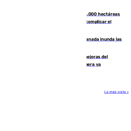
Tírig
El incendio de Niebla ya supera las 4.000 hectáreas
afectadas y "se espera que se vuelva a complicar el
fuego"
Una tormenta en la provincia de Granada inunda las
calles de Puebla de Don Fadrique
La inversión del Ayuntamiento en mejoras del
entorno del Prado de San Sebastián supera ya
1.600.000 euros
Lo más visto >
Más noticias
Ver más >