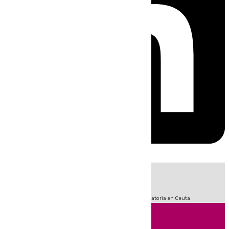
HOY
|
Fútbol
LaLiga
Sucesos
Primera División
Crisis Migratoria en Ceuta