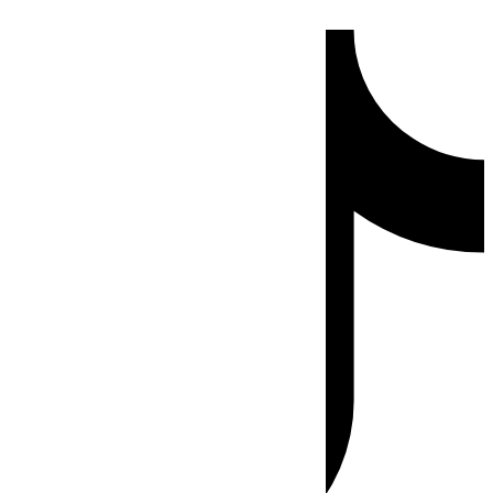
Ir
Tiktok
al
contenido