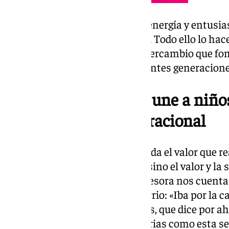
A su vez, los chicos aportan su energía y entus
nuevas formas de comunicarse. Todo ello lo hace
aprendizaje. Es un hermoso intercambio que fom
crecimiento mutuo entre diferentes generacione
Un colegio de Sevilla une a niñ
en un aula intergeneracional
Ojeda revela que «este proyecto da el valor que r
no es la que viene en los libros, sino el valor y l
gente mayor». Esta misma profesora nos cuenta
de las personas mayores del barrio: «Iba por la c
un niño chiquitito de cinco años, que dice por ahí
le dio un abrazo». Bonitas historias como esta se