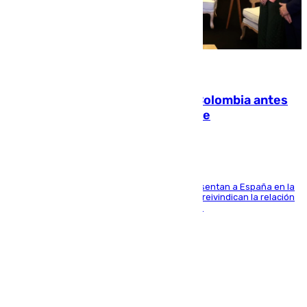
07.08.2026
Felipe VI refuerza los lazos con Colombia antes
de la llegada del nuevo presidente
El Rey y el ministro José Manuel Albares representan a España en la
ceremonia de transmisión del mando en Cali y reivindican la relación
de "amistad y fraternidad" entre ambos países