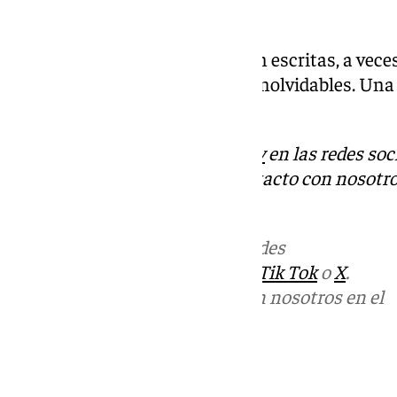
de Valdezorras.
No todas las enseñanzas vienen escritas, a vece
toda la vida guardan lecciones inolvidables. Una 
aprendizaje intergeneracional.
Descubre más noticias de
101Tv
en las redes soc
Tok
o
X
. Puedes ponerte en contacto con nosotro
informativos@101tv.es
Más noticias de
101TV
en las redes
sociales:
Instagram
,
Facebook
,
Tik Tok
o
X
.
Puedes ponerte en contacto con nosotros en el
correo
informativos@101tv.es
Tags: