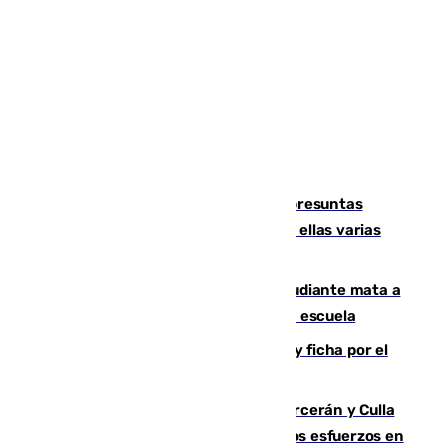
Un juzgado de Ceuta investiga seis presuntas
agresiones sexuales a migrantes, entre ellas varias
menores
Desastre en Tailandia: un joven estudiante mata a
tiros a sus abuelo y a profesores en una escuela
Luca Zidane rompe con el Granada y ficha por el
Leganés
Incendios de Castellón: Sierra Engarcerán y Culla
evolucionan positivamente y centran los esfuerzos en