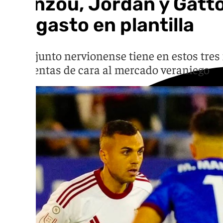
Nianzou, Jordán y Gatt
del gasto en plantilla
El conjunto nervionense tiene en estos tres 
las cuentas de cara al mercado veraniego