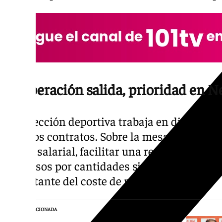
La operación salida, prioridad en N
La dirección deportiva trabaja en distintas
de estos contratos. Sobre la mesa aparece
rebaja salarial, facilitar una rescisión pact
traspasos por cantidades simbólicas si eso 
importante del coste de plantilla.
NOTICIA RELACIONADA