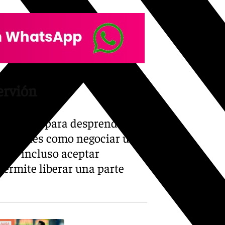
ervión
 fórmulas para desprenderse
n opciones como negociar una
ada o incluso aceptar
permite liberar una parte