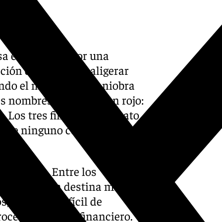
sa este verano por una
ión de refuerzos: aligerar
ando el margen de maniobra
res nombres marcados en rojo:
 Los tres finalizan contrato
es que ninguno continúe en la
orada.
conómico. Entre los
s, el Sevilla destina más del
, una cifra difícil de
oceso de ajuste financiero.