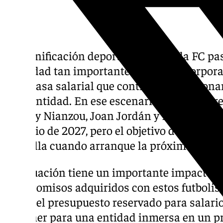
La planificación deportiva del Sevilla FC pa
prioridad tan importante como la incorporac
una masa salarial que continúa condicion
de la entidad. En ese escenario aparecen t
Tanguy Nianzou, Joan Jordán y Fede Gattoni.
en junio de 2027, pero el objetivo del club 
plantilla cuando arranque la próxima temp
La situación tiene un importante impacto e
compromisos adquiridos con estos futbolista
20 % del presupuesto reservado para salarios
sostener para una entidad inmersa en un pr