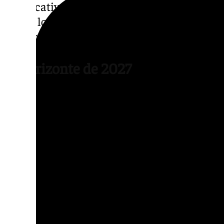
significativo. El central francés cuesta uno
anual, lo que convierte su salida en uno de 
verano.
El horizonte de 2027
Si finalmente ninguno encuentra destino en
que dentro de un año dispondrá de un impor
finalización de los contratos de Nianzou, Jo
liberar una cantidad muy relevante del pres
recursos que podrían reinvertirse en la reco
Sin embargo, en el Ramón Sánchez-Pizjuán p
quedar únicamente una temporada de vincul
verano puede ser el momento idóneo para fac