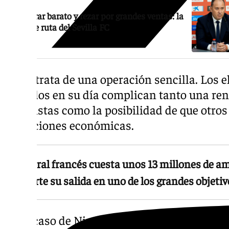
Comprar barato y rezar por grandes ventas: la
hoja de ruta del Sevilla FC
No se trata de una operación sencilla. Los
firmados en su día complican tanto una ren
futbolistas como la posibilidad de que otro
condiciones económicas.
El central francés cuesta unos 13 millones de am
convierte su salida en uno de los grandes objetiv
En el caso de Nianzou, además, el peso fina