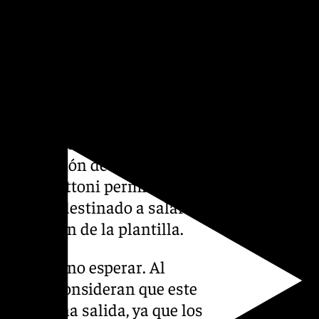
s 13 millones de amortización
los grandes objetivos del
 este mercado, el club sabe
tante balón de oxígeno. La
rdán y Gattoni permitiría
upuesto destinado a salarios,
nstrucción de la plantilla.
refieren no esperar. Al
ación, consideran que este
ilitar una salida, ya que los