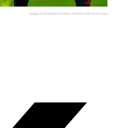
Imagen de los futbolistas Jordán, Nianzou y Gattoni, de izquierda a derecha.
101TV