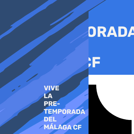
Ir
al
contenido
Tiktok