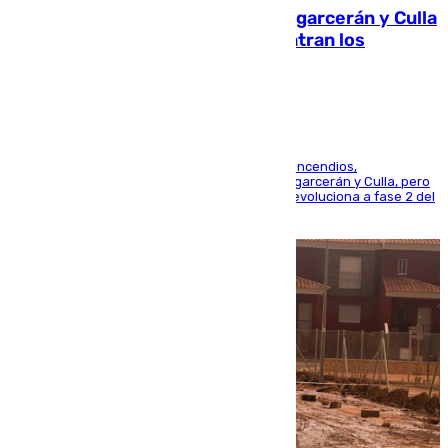
Incendios de Castellón: Sierra Engarcerán y Culla
evolucionan positivamente y centran los
esfuerzos en Tírig
La UME se suma al operativo de control de los incendios,
progresando adecuadamente los de Sierra Engarcerán y Culla, pero
centrando todo el empeño en el de Culla, que evoluciona a fase 2 del
PEIF