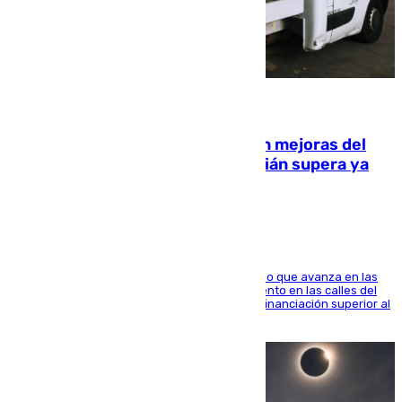
08.08.2026
La inversión del Ayuntamiento en mejoras del
entorno del Prado de San Sebastián supera ya
1.600.000 euros
El consistorio, a través de Emasesa, ha indicado que avanza en las
obras de renovación de las redes de saneamiento en las calles del
entorno del Prado, contando la zona con una financiación superior al
millón y medio de euros