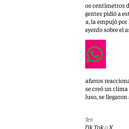
caminaba por la carretera a pocos centímetros de
otros compañeros. Uno de los agentes pidió a est
en lugar de apartar a la profesora, la empujó por
que hizo que la mujer acabase cayenfo sobre el a
Tras esta acción, muchos compañeros reaccion
la actitud del agente. Entonces, se creó un clim
hasta el momento. Algunos, incluso, se llegaron a
cara, a gritos de «vergüenza».
Más noticias de
101TV
en las redes
sociales:
Instagram
,
Facebook
,
Tik Tok
o
X
.