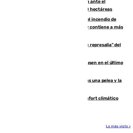
Moreno pide extremar la precaución ante el
incendio de Niebla, que supera las 4.000 hectáreas
340 personas más desalojadas por el incendio de
Niebla, que mantiene a 410 evacuadas y contiene a más
de 500 efectivos trabajando
Italia responde ante las "medidas de represalia" del
Gobierno de Sánchez
El Sevilla se desinfla ante el Leverkusen en el último
ensayo (1-2)
Tensión en la prisión de Alhaurín tras una pelea y la
incautación de un punzón
Málaga contabiliza 148 zonas de confort climático
para enfrentar las altas temperaturas
Lo más visto >