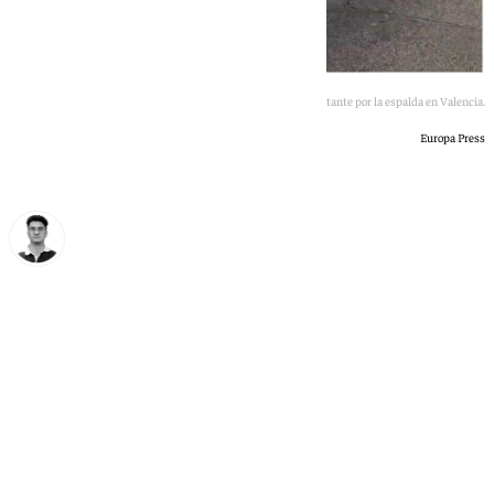
Imágenes del policía empujando a una manifestante por la espalda en Valencia.
Europa Press
Ignacio Pérez
lunes, 1 junio 2026, 10:00
Compartir: