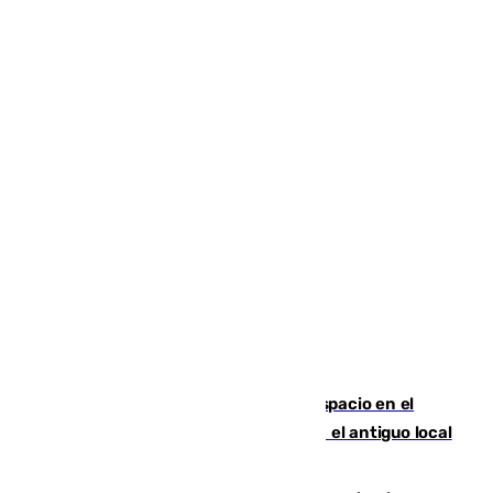
Las marca internacionales ganan espacio en el
Centro de Málaga: La Tagliatella abre en el antiguo local
de Vox Sports Bar