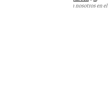
Puedes ponerte en contacto con nosotros en el
correo
informativos@101tv.es
Tags:
Redes Sociales
Últimas noticias