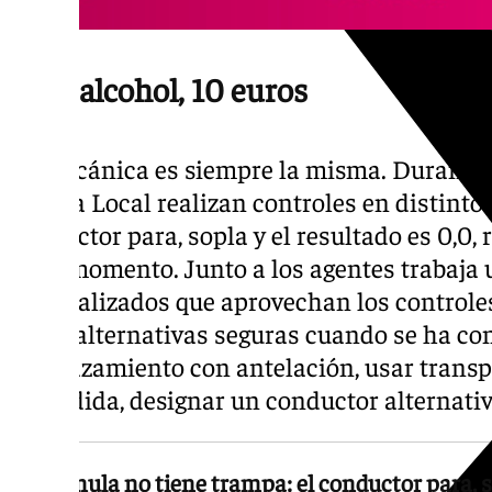
Cero alcohol, 10 euros
La mecánica es siempre la misma. Durante l
Policía Local realizan controles en distinto
conductor para, sopla y el resultado es 0,0, 
en el momento. Junto a los agentes trabaja
especializados que aprovechan los controle
sobre alternativas seguras cuando se ha con
desplazamiento con antelación, usar transpo
extendida, designar un conductor alternativ
La fórmula no tiene trampa: el conductor para, s