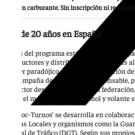
euros en carburante. Sin inscripción ni requisit
Más de 20 años en España
Detrás del programa está Espirituosos Espa
a productores y distribuidores de bebidas a
parecer paradójico que una organización del
una campaña de conducción responsable, p
ese sector desde donde, según la federación
lanzar el mensaje de que alcohol y volante 
‘Los Noc-Turnos’ se desarrolla en colabora
Policías Locales y organismos como la Guard
General de Tráfico (DGT). Según sus propios