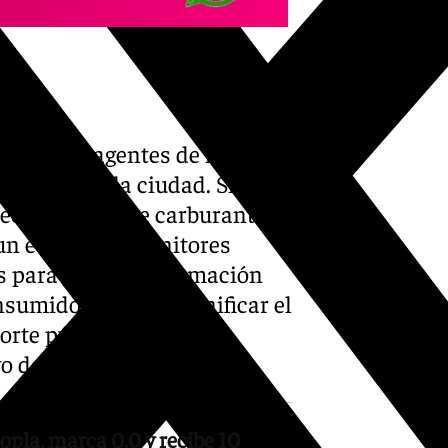
a noche, agentes de la
s puntos de la ciudad. Si un
recibe el vale de carburante
 un equipo de monitores
s para ofrecer información
sumido alcohol: planificar el
rte público o, la más
o dentro del grupo.
opla, marca 0,0 y recibe 10