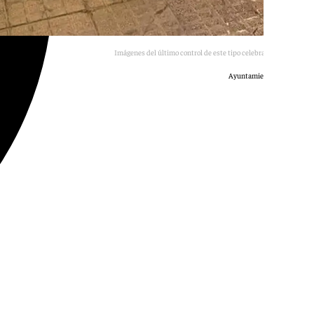
Imágenes del último control de este tipo celebrado en Mérida.
Ayuntamiento de Mérida