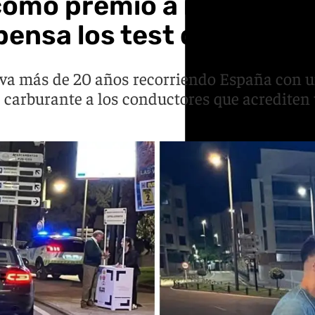
como premio a no conduci
ensa los test de alcoho
eva más de 20 años recorriendo España con un
 carburante a los conductores que acrediten 