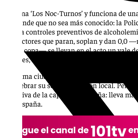
Se llama ‘Los Noc-Turnos’ y funciona de un
sorprende que no sea más conocido: la Poli
instala controles preventivos de alcoholemi
conductores que paran, soplan y dan 0,0 —
ni una copa— se llevan en el acto un vale d
trámites, sin inscripción previa. Solo por h
La última ciudad en aplicarlo ha sido Méri
de celebrar su séptima edición local. Pero la
exclusiva de la capital extremeña: lleva má
toda España.