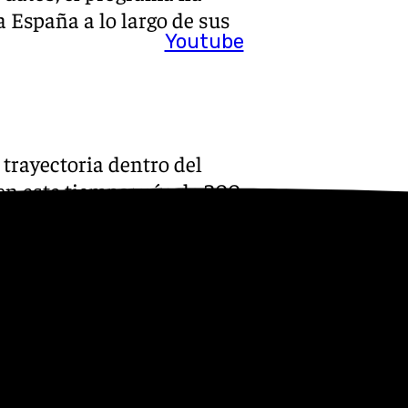
 España a lo largo de sus
Youtube
trayectoria dentro del
 en este tiempo más de 200
dos por acreditar una tasa de
os. La séptima edición local,
 fórmula con la Policía Local
xtremeña.
oque habitual de los controles
 positivo. La multa disuade,
l— puede reforzar hábitos y