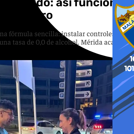
r bebido: así funciona
lemia cero
a fórmula sencilla: instalar controles
una tasa de 0,0 de alcohol. Mérida acaba de