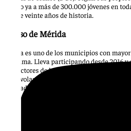
llegado ya a más de 300.000 jóvenes en toda
más de veinte años de historia.
El caso de Mérida
Mérida es uno de los municipios con mayor 
programa. Lleva participando desde 2016 y
conductores de la ciudad han sido reconoci
0,0 al volante durante los controles nocturn
celebrada recientemente, volvió a repetir la
desplegada en varios puntos de la capital e
Lo que distingue a ‘Los Noc-Turnos’ del enf
de tráfico es precisamente eso: el incentivo
pero el reconocimiento —económico y socia