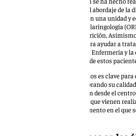
Es por ello que esta certificación se ha hecho rea
centro médico costasoleño en el abordaje de la 
multidisciplinar y por contar con una unidad y e
participa el Servicio de Otorrinolaringología (ORL
unidad de Endocrinología y Nutrición. Asimismo
en logopedia —fundamental para ayudar a tratar
patología—, UCI, así como de la Enfermería y la
resto de servicios responsables de estos pacient
«La actuación de cada uno de ellos es clave par
segura y eficaz al paciente, mejorando su calidad
serias complicaciones», explican desde el centro
comunicado. Este es un trabajo que vienen reali
Sol desde hace varios años, momento en el que 
específica de disfagia.