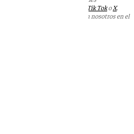
sociales:
Instagram
,
Facebook
,
Tik Tok
o
X
.
Puedes ponerte en contacto con nosotros en el
correo
informativos@101tv.es
Tags:
Últimas noticias