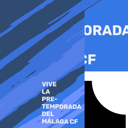
Ir
al
contenido
Tiktok