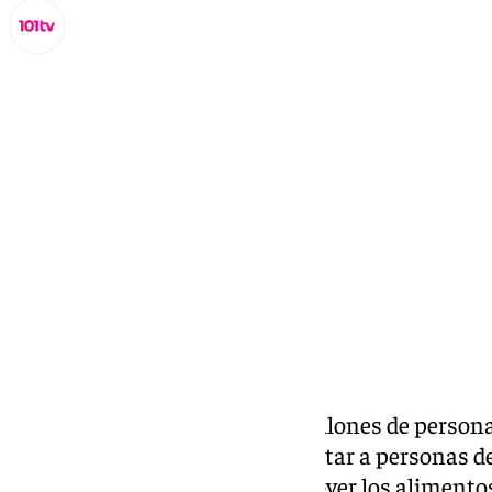
Miguel Alfonso
martes, 22 octubre 2024, 10:13
Compartir:
En España, alrededor de dos millones de personas
una enfermedad que puede afectar a personas de
en la dificultad para tragar y mover los alimento