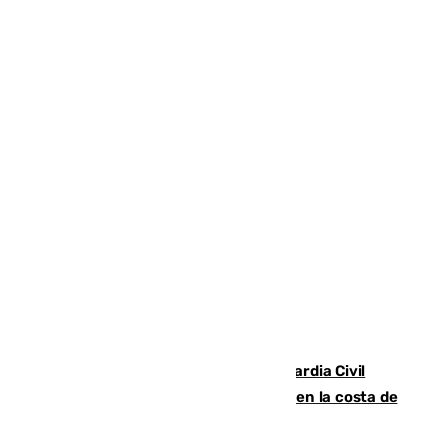
Persecución en Punta Umbría: la Guardia Civil
interviene más de 800 kilos de cocaína en la costa de
Huelva