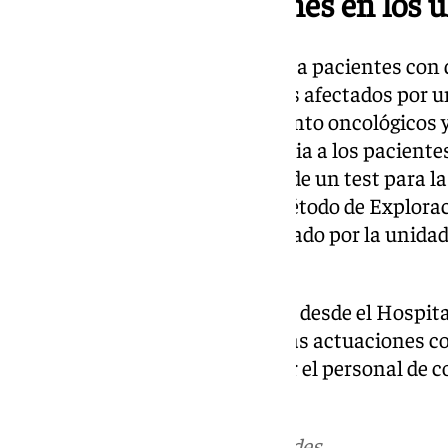
Numerosas actuaciones en los ú
En ella se empezaron a atender a pacientes con d
especialidades —como aquellos afectados por un
han sido tratados con tratamiento oncológicos
ha ido incorporando la asistencia a los paciente
planta, así como la realización de un test para la
de los pacientes mediante el Método de Explora
Viscosidad —MECV-V—, realizado por la unidad 
experta en esta área.
Asimismo, tal y como informan desde el Hospital
años se han llevado a cabo varias actuaciones c
específicamente elaboradas por el personal de c
para los profesionales.
Más noticias de
101TV
en las redes