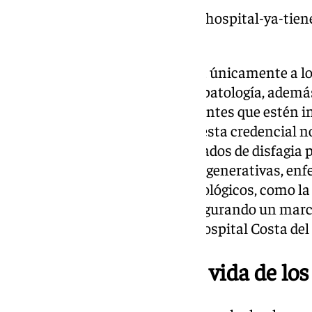
https://www.101tv.es/el-tercer-hospital-ya-ti
las-obras-en-enero-de-2025/
Este sello acreditativo se otorga únicamente a 
sistema de diagnóstico de esta patología, ademá
para adaptar la dieta a los pacientes que estén i
objetivo fundamental de tener esta credencial no
cuidados de los pacientes afectados de disfagia
otorrinolaringológicas, neurodegenerativas, enf
secundarias a tratamiento oncológicos, como la
cabeza y cuello, entre otros, asegurando un marc
excelencia», afirman desde el Hospital Costa de
Mejorar la calidad de vida de los