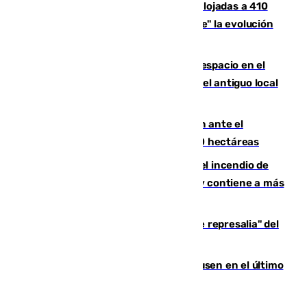
El incendio de Niebla mantiene desalojadas a 410
personas que siguen con "incertidumbre" la evolución
del viento
Las marcas internacionales ganan espacio en el
Centro de Málaga: la Tagliatella abre en el antiguo local
de Vox Sports Bar
Moreno pide extremar la precaución ante el
incendio de Niebla, que supera las 4.000 hectáreas
340 personas más desalojadas por el incendio de
Niebla, que mantiene a 410 evacuadas y contiene a más
de 500 efectivos trabajando
Italia responde ante las "medidas de represalia" del
Gobierno de Sánchez
El Sevilla se desinfla ante el Leverkusen en el último
ensayo (1-2)