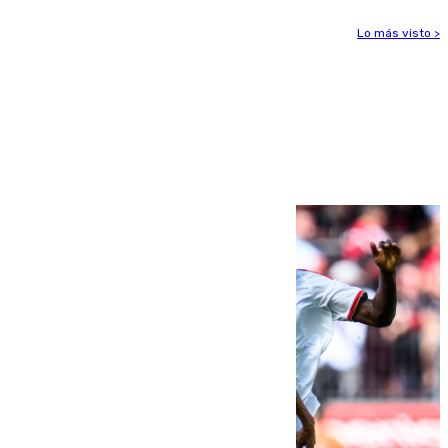
Lo más visto >
Más noticias
Ver más >