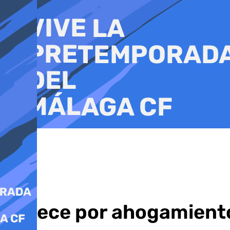
Ir
al
contenido
Fallece por ahogamiento