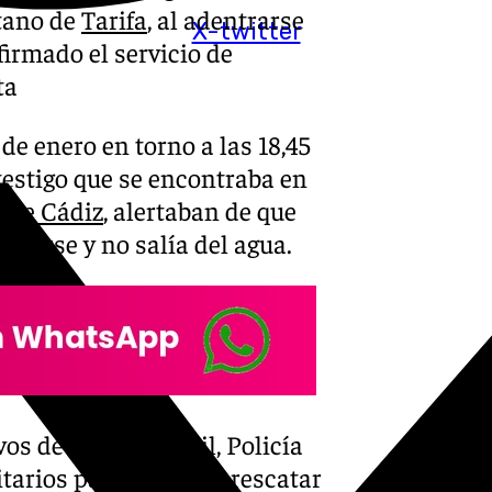
itano de
Tarifa
, al adentrarse
X-twitter
irmado el servicio de
ta
de enero en torno a las 18,45
testigo que se encontraba en
a de Cádiz
, alertaban de que
ñarse y no salía del agua.
vos de Guardia Civil, Policía
tarios para tratar de rescatar