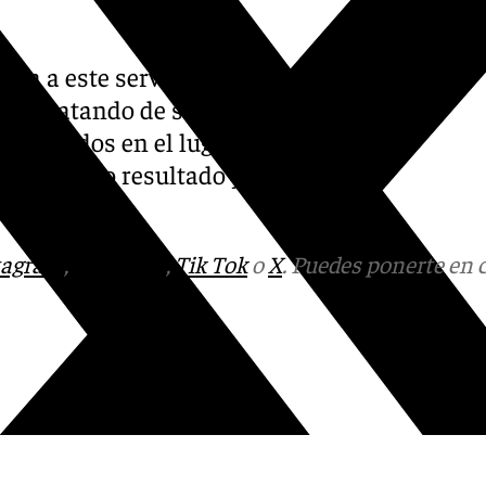
isa a este servicio de que el
illa tratando de ser
ersonados en el lugar. Sin
P) no dio resultado y fue
tagram
,
Facebook
,
Tik Tok
o
X
. Puedes ponerte en 