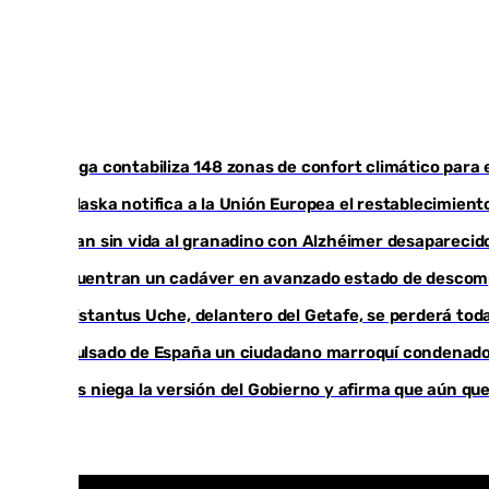
Málaga contabiliza 148 zonas de confort climático para 
Marlaska notifica a la Unión Europea el restablecimiento
Hallan sin vida al granadino con Alzhéimer desapareci
Encuentran un cadáver en avanzado estado de descompo
Christantus Uche, delantero del Getafe, se perderá toda
Expulsado de España un ciudadano marroquí condenado 
Vivas niega la versión del Gobierno y afirma que aún q