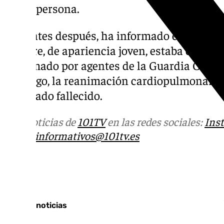
a esta persona.
Instantes después, ha informado el 112, se av
hombre, de apariencia joven, estaba en la or
reanimado por agentes de la Guardia Civil p
embargo, la reanimación cardiopulmonar (RC
declarado fallecido.
Más noticias de
101TV
en las redes sociales:
Ins
correo
informativos@101tv.es
Tags:
Últimas noticias