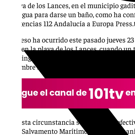
la playa de los Lances, en el municipio gad
en el agua para darse un baño, como ha conf
Emergencias 112 Andalucía a Europa Press.
El deceso ha ocurrido este pasado jueves 23 
horas en la playa de los Lances, cuando un 
el chiringuito Waikiki Tarifa, en la
provinci
un hombre se había metido en el mar para ba
Ante esta circunstancia se movilizó a efecti
Local, Salvamento Marítimo y servicios sani