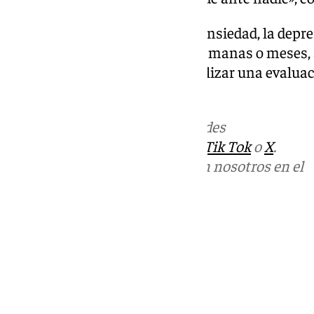
García sostiene que cuando la ansiedad, la depr
emocional persisten durante semanas o meses, a
siendo la mejor opción para realizar una evalua
tratamiento más apropiado.
Más noticias de
101TV
en las redes
sociales:
Instagram
,
Facebook
,
Tik Tok
o
X
.
Puedes ponerte en contacto con nosotros en el
correo
informativos@101tv.es
Tags:
Últimas noticias