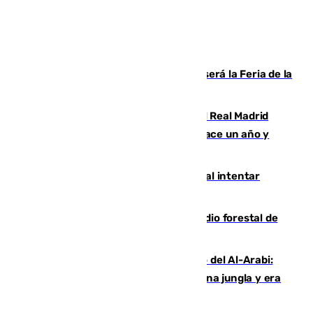
Talleres, escape room y música: así será la Feria de la
Juventud Cofrade de Málaga
El fichaje más caro de la historia del Real Madrid
costaba 105 millones de euros menos hace un año y
jugaba en Leganés
Ceuta suma 82 fallecidos en el mar al intentar
cruzar la frontera española
Huelva eleva a emergencia el incendio forestal de
Niebla
Juanfran Funes, sobre el duro juego del Al-Arabi:
“Por momentos nos hemos metido en una jungla y era
hasta peligroso”