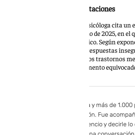
Estudios alertan de sus limitaciones
Para respaldar su reflexión, la psicóloga cita un
Universidad de Stanford en junio de 2025, en el 
utilizados como apoyo psicológico. Según expone
estos sistemas pueden ofrecer respuestas insegur
estigma asociado a determinados trastornos me
respuesta equivocada en el momento equivocado 
Puede costar caro», advierte.
En 25 años de consulta y más de 1.000 p
nunca fue la información. Fue acompaña
la cara, sostener un silencio y decirle l
Nada de eso cabe en una conversación