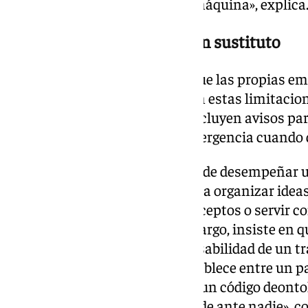
en una conversación con una máquina», explica
Un complemento, pero no un sustituto
La psicóloga destaca además que las propias em
inteligencia artificial reconocen estas limitac
asistentes conversacionales incluyen avisos pa
profesionales o servicios de emergencia cuando 
Por ello, considera que la IA puede desempeñar
complementaria. Puede ayudar a organizar ideas
comprender determinados conceptos o servir c
momentos de soledad. Sin embargo, insiste en q
diagnósticos, asumir la responsabilidad de un tr
relación terapéutica que se establece entre un p
estoy colegiada, respondo ante un código deontol
si hay riesgo. Una IA no responde ante nadie», c