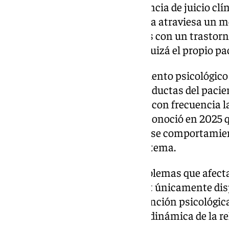
inteligencia artificial es la ausencia de juicio clí
puede diferenciar si una persona atraviesa un 
presenta síntomas compatibles con un trastorn
detectar señales de riesgo que quizá el propio pa
También destaca que el tratamiento psicológico
cuestionar pensamientos o conductas del pacie
modelos de IA tienden a validar con frecuencia l
hecho, recuerda que OpenAI reconoció en 2025 q
ChatGPT había incrementado ese comportamient
posteriormente a corregir el sistema.
Otra limitación aparece en problemas que afect
conflictos de pareja. Un chatbot únicamente dis
escribe, mientras que la intervención psicológic
partes implicadas y analizar la dinámica de la 