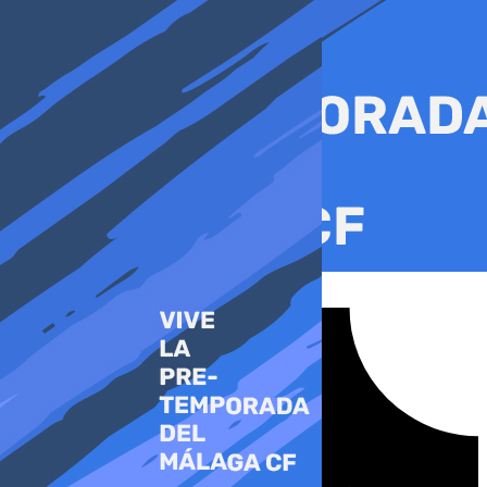
Ir
al
contenido
Tiktok