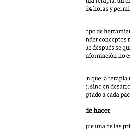
inmediatas, está disponible las 24 horas y permi
de otra persona.
La psicóloga reconoce que este tipo de herramie
ordenar pensamientos, comprender conceptos re
mental o preparar cuestiones que después se qui
embargo, insiste en que «tener información no e
tratamiento».
A su juicio, la diferencia radica en que la terap
escuchar o responder preguntas, sino en desarro
intervención y seguimiento adaptado a cada pac
Lo que una máquina no puede hacer
En su artículo, García sostiene que una de las pr