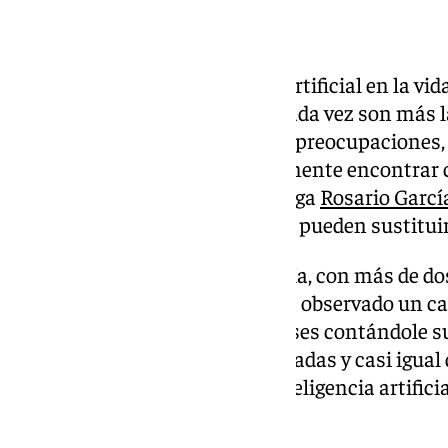
La irrupción de la inteligencia artificial en la v
al ámbito de la salud mental. Cada vez son más 
ChatGPT para hablar sobre sus preocupaciones,
ansiedad o depresión o simplemente encontra
soledad. Sin embargo, la psicóloga
Rosario Garcí
utilidad, estas herramientas no pueden sustitui
En un artículo de opinión, García, con más de do
asegura que en el último año ha observado un c
personas llegan después de meses contándole su
madrugada. Llegan más informadas y casi igual de
realidad demuestra que una inteligencia artific
tratar».