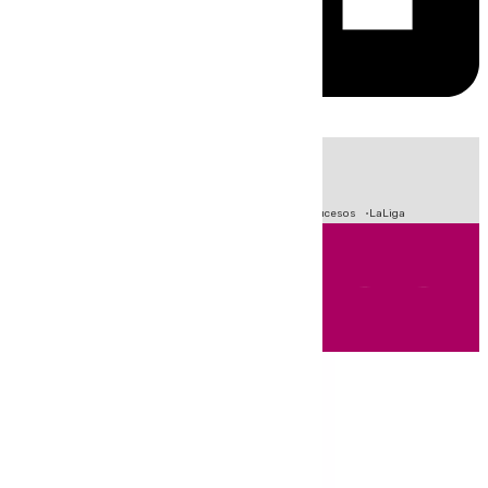
HOY
|
Fútbol
Primera División
Crisis Migratoria en Ceuta
Sucesos
LaLiga
Andalucía