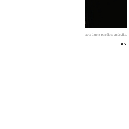
Rosario García, psicóloga en Sevilla.
101TV
101 TV
viernes, 26 junio 2026, 13:18
Compartir: