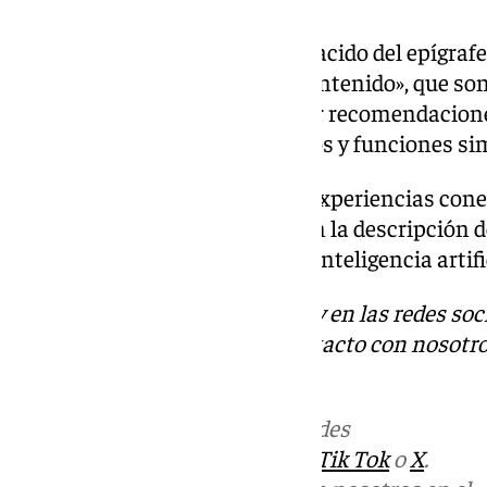
La controversia parece haber nacido del epígrafe
conectadas «que analizan tu contenido», que son 
contenido de Office para ofrecer recomendacione
edición, información sobre datos y funciones sim
El interruptor que habilita las experiencias con
en las cuentas de Microsoft y en la descripción d
incluye el entrenamiento de la inteligencia artifi
Descubre más noticias de 101Tv en las redes soc
Tok
o
X
. Puedes ponerte en contacto con nosotro
informativos@101tv.es
Más noticias de
101TV
en las redes
sociales:
Instagram
,
Facebook
,
Tik Tok
o
X
.