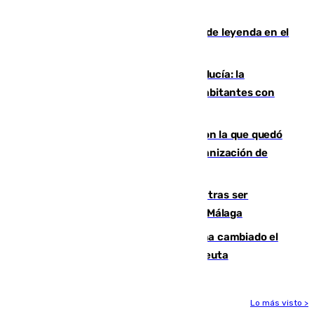
vale el club por un jugador
La familia Hernangómez: un legado de leyenda en el
mundo del baloncesto
Nuevo récord de población en Andalucía: la
comunidad supera los 8,7 millones de habitantes con
una alta tasa de extranjeros
Agrede sexualmente a una mujer con la que quedó
por Instagram: dos años prisión e indemnización de
9.000 euros
Un turista de 17 años, hospitalizado tras ser
atropellado a propósito en el Centro de Málaga
De bocadillos a lentejas y pollo: así ha cambiado el
menú de los militares desplegados en Ceuta
Lo más visto >