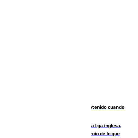
Mata a su expareja en Murcia y es detenido cuando
huía hacia Granada
El Boreham Wood, equipo de la quinta liga inglesa,
rechaza una oferta equivalente a un tercio de lo que