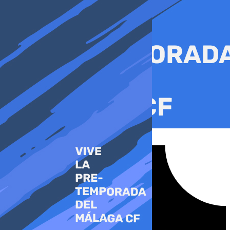
Ir
al
contenido
Tiktok