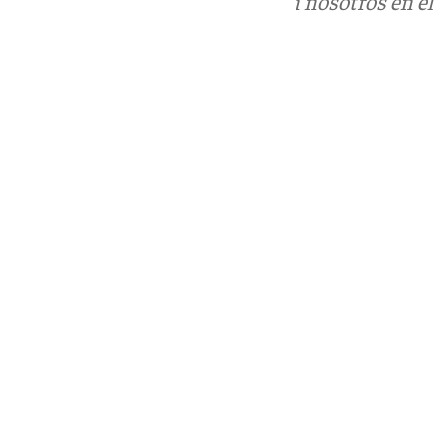
Puedes ponerte en contacto con nosotros en el
correo
informativos@101tv.es
Tags:
Redes Sociales
Últimas noticias