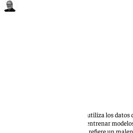
Francisco Marmolejo
miércoles, 27 noviembre 2024, 19:37
Compartir:
Microsoft
ha asegurado que no utiliza los datos 
aplicaciones de ofimática para entrenar modelo
(LLM, por sus siglas en inglés) y refiere un mal