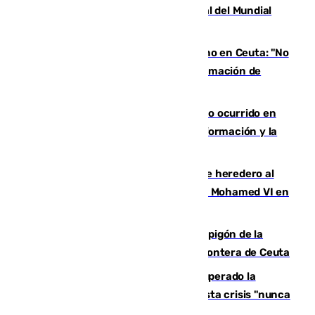
otro gol a España en la pugna por la final del Mundial
2030
Feijóo critica la inacción del Gobierno en Ceuta: "No
me creo que todos los servicios de información de
España fallaran"
Marruecos rompe su silencio sobre lo ocurrido en
Ceuta y lo achaca a las mafias, la desinformación y la
sentencia del Supremo
¿Quién es Moulay Hassan, el príncipe heredero al
trono de Marruecos que ya acompaña a Mohamed VI en
los actos?
Sube el número de víctimas en el espigón de la
muerte: 67 migrantes fallecidos en la frontera de Ceuta
Feijóo rechaza que Ceuta haya recuperado la
"normalidad" y pide trabajar para que esta crisis "nunca
se repita"