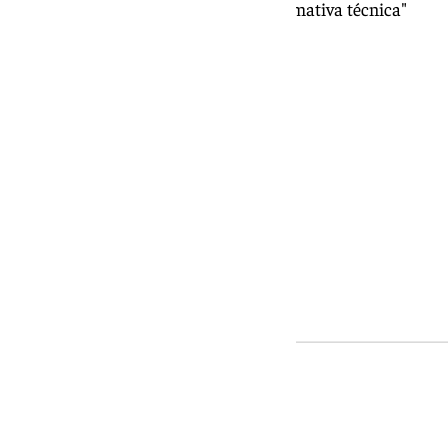
que las soluciones "no cumplen la normativa técnica"
No data was found
No data was found
No data was found
No data was found
Ver más noticias