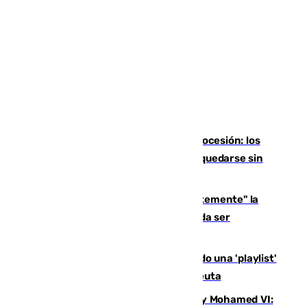
La Virgen de África podrá salir en procesión: los
ceutíes disfrutarán de su Patrona tras quedarse sin
Feria
Abascal pide "militarizar permanentemente" la
frontera y que la actuación policial pueda ser
"contundente"
Pedro Sánchez sorprende publicando una 'playlist'
musical en plena crisis migratoria en Ceuta
El triángulo entre Trump, Infantino y Mohamed VI: