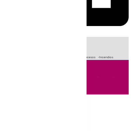
HOY
|
Fútbol
Primera División
Crisis Migratoria en Ceuta
Sucesos
Incendios
Andalucía