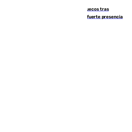
Miles de personas regresan a Marruecos tras
cruzar de forma ilegal a Ceuta bajo una fuerte presencia
militar
Ver top 10 >
Portada
Andalucía
Sevilla
Málaga
Granada
España