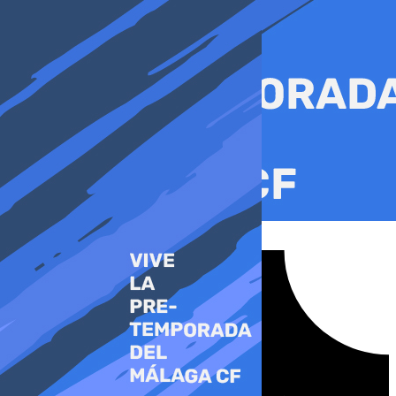
Ir
al
contenido
Tiktok