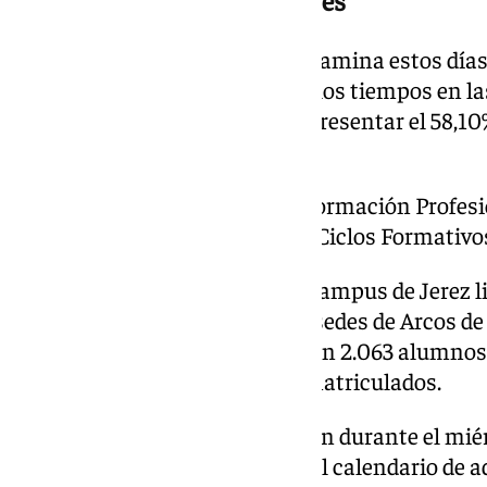
El perfil del alumnado que se examina estos días 
refleja también cómo cambian los tiempos en la
siendo una clara mayoría al representar el 58,10
hombres.
Además, destaca el peso de la Formación Profesi
los participantes accede desde Ciclos Formativo
Por distribución geográfica, el Campus de Jerez l
2.283 estudiantes al sumar las sedes de Arcos de
muy de cerca por Puerto Real con 2.063 alumnos, 
Campo de Gibraltar con 1.380 matriculados.
Aunque las pruebas continuarán durante el miérc
expectación se traslada ahora al calendario de