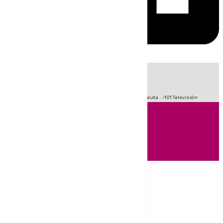
HOY
|
Fútbol
Primera División
LaLiga
Crisis Migratoria en Ceuta
101 Televisión
Andalucía