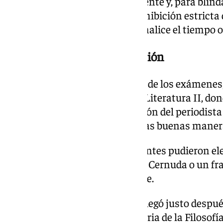
Todo ha funcionado correctamente y, para blinda
se ha estrenado también la prohibición estricta 
exámenes del aula hasta que finalice el tiempo o
La filosofía en primera posición
En lo que respecta al contenido de los exámene
prueba de Lengua Castellana y Literatura II, do
trabajar sobre un texto de opinión del periodist
País en el que reflexiona sobre las buenas maner
En la parte literaria, los estudiantes pudieron el
Los placeres prohibidos de Luis Cernuda o un fr
de atrás de Carmen Martín Gaite.
La gran sorpresa de la jornada llegó justo despué
la Historia de España y la Historia de la Filosofí