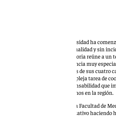
La Prueba de Acceso a la Universidad ha comenz
de Cádiz con una absoluta normalidad y sin inci
primera jornada. Esta convocatoria reúne a un to
cuenta este año con una relevancia muy especial
La institución gaditana, a través de sus cuatro 
Algeciras y Jerez, asume la compleja tarea de coo
para toda Andalucía, una responsabilidad que i
moviliza a más de 53.000 alumnos en la región.
Durante el arranque oficial en la Facultad de Med
Mantell destacó el éxito organizativo haciendo 