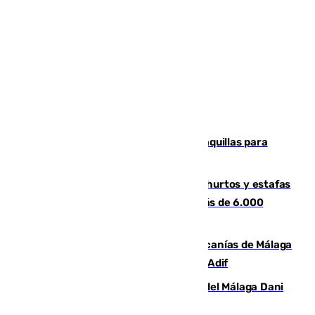
El mercado de Jerez refrigera sus taquillas para
facilitar las compras a sus visitantes
Detenida una pareja por presuntos hurtos y estafas
en Málaga tras ser descubiertos con más de 6.000
euros
Retrasos y cancelaciones en el Cercanías de Málaga
por una avería en la infraestructura de Adif
Isco, la nueva mascota del jugador del Málaga Dani
Lorenzo