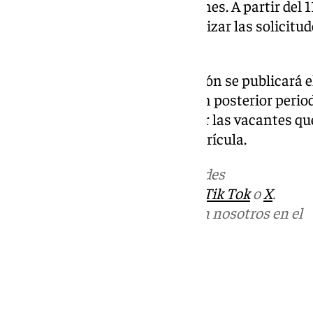
la publicación de las calificaciones. A partir del
hasta el 22 de junio para formalizar las solicitu
Distrito Único Andaluz.
La esperada primera adjudicación se publicará el
segunda lista el 16 de julio y a un posterior peri
hasta el 8 de octubre para cubrir las vacantes q
renuncias o los cambios de matrícula.
Más noticias de
101TV
en las redes
sociales:
Instagram
,
Facebook
,
Tik Tok
o
X
.
Puedes ponerte en contacto con nosotros en el
correo
informativos@101tv.es
Tags:
Cádiz
Educación