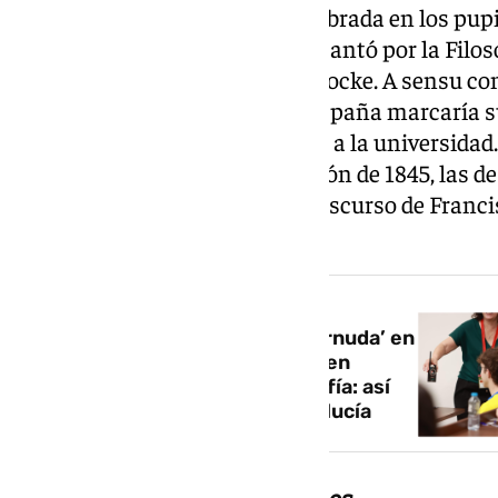
estuvo especialmente desequilibrada en los pup
55,48% de los estudiantes se decantó por la Filos
de Friedrich Nietzsche o John Locke. A sensu cont
que el examen de Historia de España marcaría s
contabilidad de notas de acceso a la universidad.
debía tomar entre la Constitución de 1845, las d
la huelga general de 1917 o un discurso de Franc
1966.
NOTICIA RELACIONADA
‘Los placeres prohibidos de Cernuda’ en
Lengua, un discurso de Franco en
Historia, y Nietzsche, en Filosofía: así
ha sido la Selectividad en Andalucía
Ellas 18 puntos más presentes