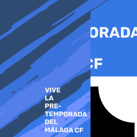
Ir
al
contenido
Tiktok