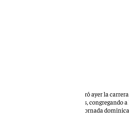
Lynx Devs
lunes, 21 octubre 2024, 15:13
Compartir:
La
Universidad de Málaga
celebró ayer la carrer
UMA» en el Campus de Teatinos, congregando a l
la sociedad malagueña en una jornada dominical 
solidaridad en la UMA.