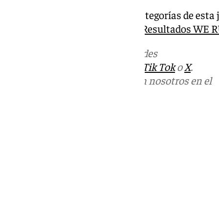
La clasificación general y por categorías de esta
solidaria están disponibles en
Resultados WE
Más noticias de
101TV
en las redes
sociales:
Instagram
,
Facebook
,
Tik Tok
o
X
.
Puedes ponerte en contacto con nosotros en el
correo
informativos@101tv.es
Tags:
Últimas noticias