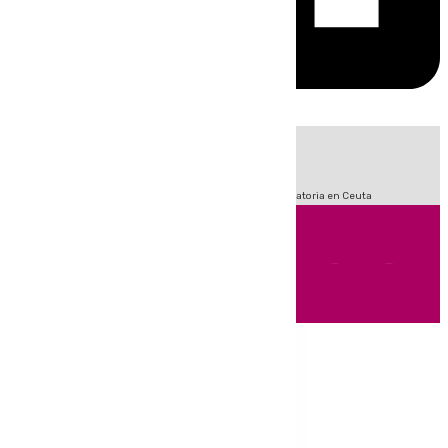
HOY
|
Sucesos
Fútbol
LaLiga
Primera División
Crisis Migratoria en Ceuta
Andalucía