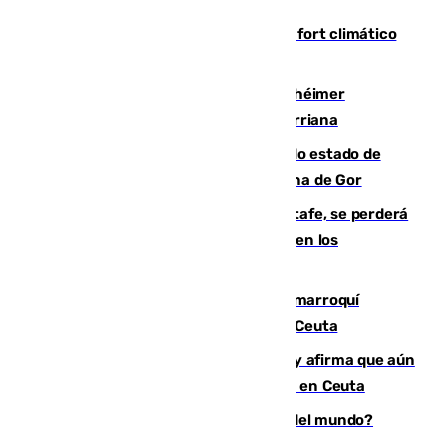
Málaga contabiliza 148 zonas de confort climático
para enfrentar las altas temperaturas
Hallan sin vida al granadino con Alzhéimer
desaparecido hace una semana en Churriana
Encuentran un cadáver en avanzado estado de
descomposición en la localidad granadina de Gor
Christantus Uche, delantero del Getafe, se perderá
toda la temporada por varias fracturas en los
ligamentos de su rodilla derecha
Expulsado de España un ciudadano marroquí
condenado por allanar una vivienda en Ceuta
Vivas niega la versión del Gobierno y afirma que aún
quedan entre 8.000 y 11.000 migrantes en Ceuta
¿Es Tadej Pogacar el mejor ciclista del mundo?