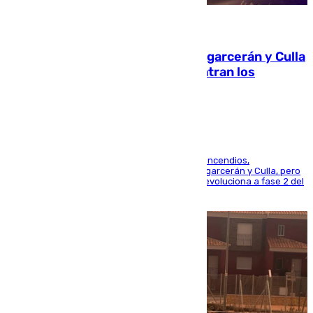
08.08.2026
Incendios de Castellón: Sierra Engarcerán y Culla
evolucionan positivamente y centran los
esfuerzos en Tírig
La UME se suma al operativo de control de los incendios,
progresando adecuadamente los de Sierra Engarcerán y Culla, pero
centrando todo el empeño en el de Culla, que evoluciona a fase 2 del
PEIF