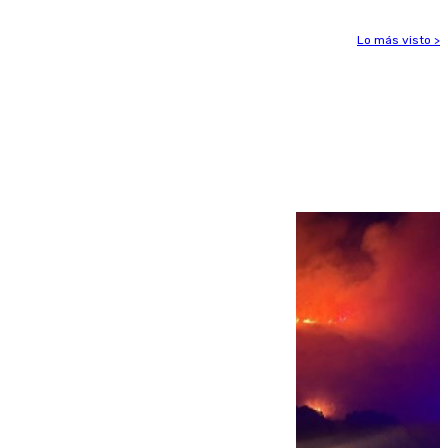
Lo más visto >
Más noticias
Ver más >