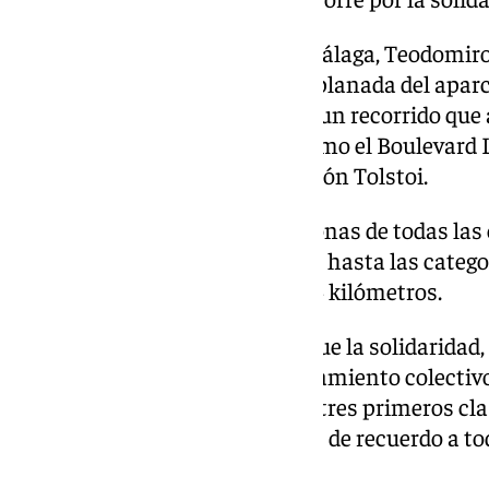
El rector de la Universidad de Málaga, Teodomiro
el pistoletazo de salida en la explanada del apa
Derecho, marcando el inicio de un recorrido que 
principales vías del campus, como el Boulevard L
Manuel Domínguez y la calle León Tolstoi.
El evento estuvo abierto a personas de todas las 
con un recorrido de 100 metros, hasta las catego
completaron una distancia de 4 kilómetros.
Aunque el propósito principal fue la solidaridad
festiva, con
música
y un calentamiento colectivo
con la entrega de premios a los tres primeros cla
También se otorgaron medallas de recuerdo a tod
completar la prueba.