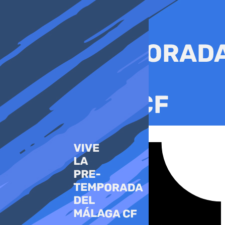
Ir
al
contenido
Tiktok