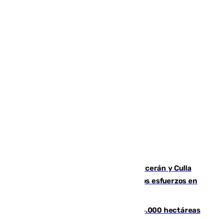
Incendios de Castellón: Sierra Engarcerán y Culla
evolucionan positivamente y centran los esfuerzos en
Tírig
El incendio de Niebla ya supera las 4.000 hectáreas