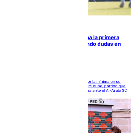
07.08.2026
El Málaga cae ante el Ceuta y suma la primera
derrota de la pretemporada dejando dudas en
defensa
El cuadro dirigido por Juanfran Funes perdió por la mínima en su
envite contra el conjunto caballa en el Alfonso Murube, partido que
se disputó un día después de su primera victoria ante el Al-Arabi SC