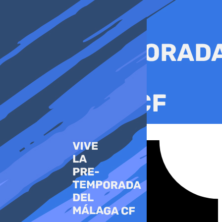
Ir
al
contenido
Tiktok