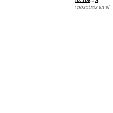
Puedes ponerte en contacto con nosotros en el
correo
informativos@101tv.es
Tags:
Últimas noticias