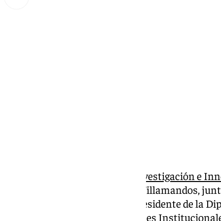
Lynx Devs
jueves, 28 noviembre 2024, 15:38
Compartir:
El consejero de
Universidad, Investigación e In
Andalucía, José Carlos Gómez Villamandos, junto
Málaga
, Teodomiro López, el presidente de la D
Salado, y el concejal de Relaciones Instituciona