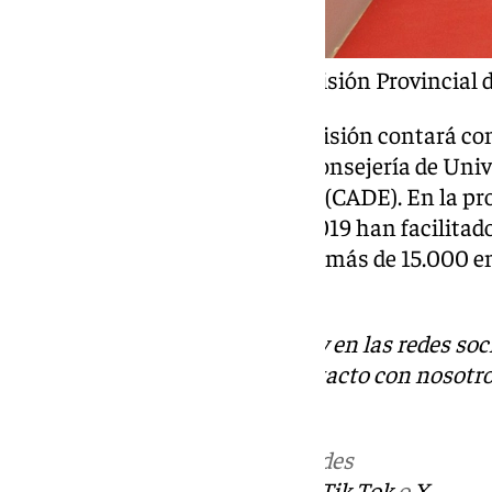
Primera reunión de la Comisión Provincial
En sus líneas de trabajo, la comisión contará co
Emprende, dependiente de la Consejería de Univ
Andaluces de Emprendimiento (CADE). En la pro
actividad 36 CADE, que desde 2019 han facilitado
empresas, con la generación de más de 15.000 e
de 69 millones de euros.
Descubre más noticias de 101Tv en las redes soc
Tok
o
X
. Puedes ponerte en contacto con nosotro
informativos@101tv.es
Más noticias de
101TV
en las redes
sociales:
Instagram
,
Facebook
,
Tik Tok
o
X
.