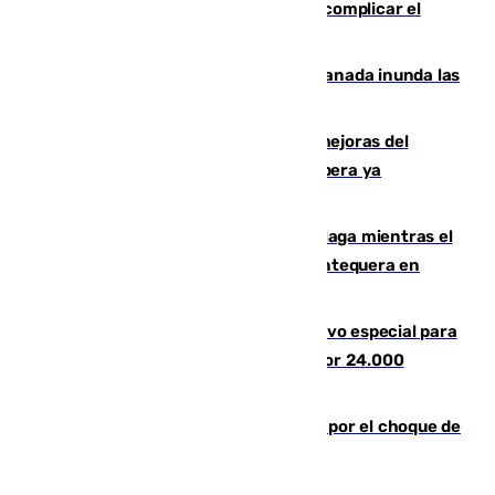
afectadas y "se espera que se vuelva a complicar el
fuego"
Una tormenta en la provincia de Granada inunda las
calles de Puebla de Don Fadrique
La inversión del Ayuntamiento en mejoras del
entorno del Prado de San Sebastián supera ya
1.600.000 euros
El taró tiñe de niebla la costa de Málaga mientras el
calor se concentra en el interior con Antequera en
aviso amarillo
La Guardia Civil prepara un dispositivo especial para
el eclipse del 12 de agosto compuesto por 24.000
agentes
Cortado el Cercanías C-2 de Málaga por el choque de
un tren con una catenaria caída