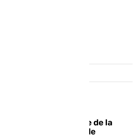
Andalucía
La UMA formará parte de la
Comisión Provincial de