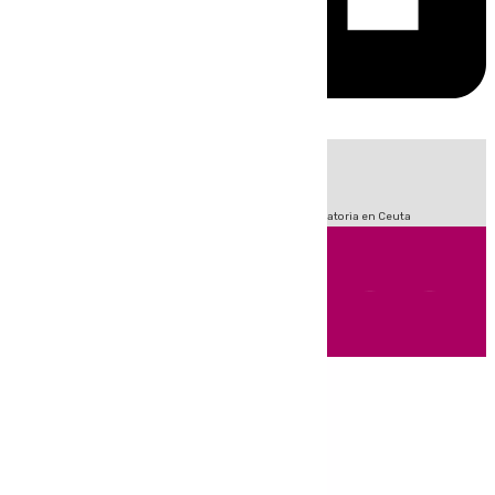
HOY
|
Fútbol
Sucesos
LaLiga
Primera División
Crisis Migratoria en Ceuta
Andalucía