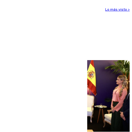
Lo más visto >
Más noticias
Ver más >