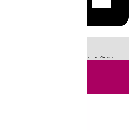
HOY
|
Fútbol
Crisis Migratoria en Ceuta
Primera División
Incendios
Sucesos
Andalucía