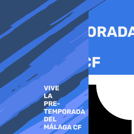
Ir
al
contenido
Tiktok