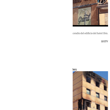
Imágenes de los primeros días del incendio del edificio del hotel Ibis.
101TV
[categoria_principal_link]
La enseñanza del Ibis
Antonio Vargas Yáñez
,
Gonzalo Martín Benavides