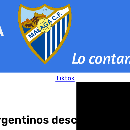
Tiktok
rgentinos descubren la o