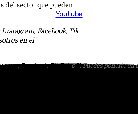
es del sector que pueden
Youtube
:
Instagram
,
Facebook
,
Tik
otros en el
tagram
,
Facebook
,
Tik Tok
o
X
. Puedes ponerte en 