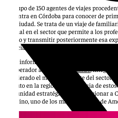
Un grupo de 150 agentes de viajes proceden
encuentra en Córdoba para conocer de prime
de la ciudad. Se trata de un viaje de familia
habitual en el sector que permite a los prof
destino y transmitir posteriormente esa exp
potenciales viajeros en su país.
Según informó el Ayuntamiento, los visitan
touroperador argentino
Almundo
, integrad
considerado el más importante del sector tu
absoluto en la región. La presencia de esto
oportunidad estratégica para posicionar a 
argentino, uno de los más relevantes de Am