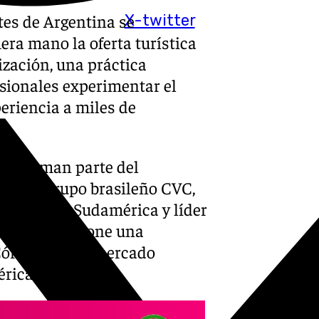
tes de Argentina se
X-twitter
ra mano la oferta turística
rización, una práctica
esionales experimentar el
eriencia a miles de
tes forman parte del
o en el Grupo brasileño CVC,
rístico en Sudamérica y líder
s agentes supone una
Córdoba en el mercado
érica Latina.