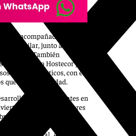
 estado acompañados por la
rián Aguilar, junto a
 del Imtur. También
s locales como Hostecor y
s y guías turísticos, con el
s que ofrece la ciudad.
 desarrollo muy importantes en
nvierten en nuestros mejores
subrayó que Córdoba cuenta
cultural y patrimonial única
 nivel nacional. A ello se