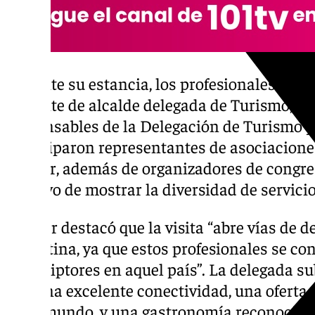
Durante su estancia, los profesionales han
teniente de alcalde delegada de Turismo, Ma
responsables de la Delegación de Turismo y
participaron representantes de asociacione
Aehcor, además de organizadores de congreso
objetivo de mostrar la diversidad de servicio
Aguilar destacó que la visita “abre vías de
Argentina, ya que estos profesionales se co
prescriptores en aquel país”. La delegada 
con una excelente conectividad, una oferta 
en el mundo, y una gastronomía reconocida a