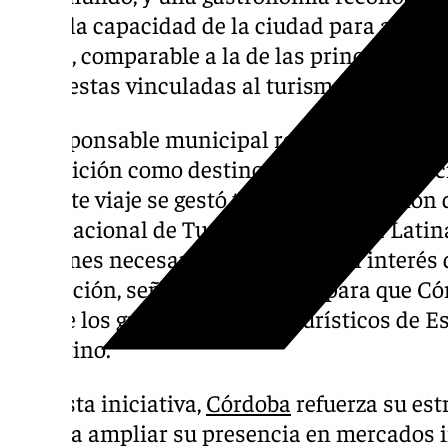
suma la capacidad de la ciudad para acoger
escala, comparable a la de las principales 
propuestas vinculadas al turismo de natural
La responsable municipal recordó que Cór
su posición como destino turístico internac
que este viaje se gestó tras la participación 
Internacional de Turismo de América Latina
gestiones necesarias para captar el interés
Esa acción, señaló, fue decisiva para que 
uno de los grandes destinos turísticos de 
argentino.
Con esta iniciativa,
Córdoba
refuerza su est
y busca ampliar su presencia en mercados 