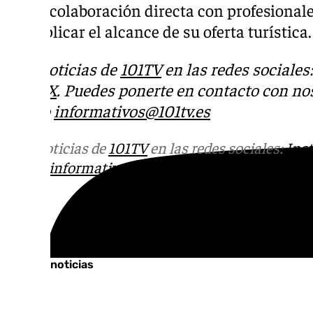
por la colaboración directa con profesional
multiplicar el alcance de su oferta turística.
Más noticias de
101TV
en las redes sociales
Tok
o
X
. Puedes ponerte en contacto con nos
correo
informativos@101tv.es
Más noticias de
101TV
en las redes sociales:
Ins
correo
informativos@101tv.es
Tags:
Últimas noticias