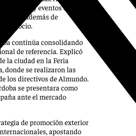
 congresos y eventos de gran
capitales, además de
eza y ocio.
doba continúa consolidando
ional de referencia. Explicó
de la ciudad en la Feria
, donde se realizaron las
 de los directivos de Almundo.
Córdoba se presentara como
España ante el mercado
rategia de promoción exterior
internacionales, apostando