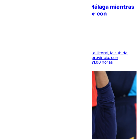
El taró tiñe de niebla la costa de Málaga mientras
el calor se concentra en el interior con
Antequera en aviso amarillo
Mientras se alivia la sensación de bochorno en el litoral, la subida
térmica se notará sobre todo en el norte de la provincia, con
máximas que rozarán los 38 grados hasta las 21.00 horas