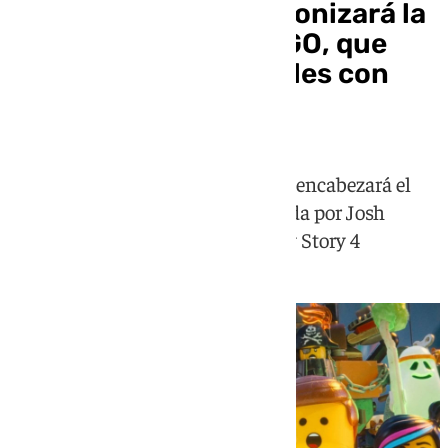
Keanu Reeves protagonizará la
nueva película de LEGO, que
mezclará actores reales con
animación
La estrella de Matrix y John Wick encabezará el
elenco de la esperada cinta, dirigida por Josh
Cooley, ganador del Oscar con Toy Story 4