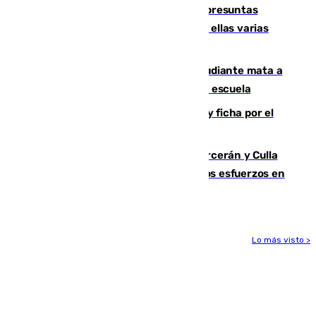
Un juzgado de Ceuta investiga seis presuntas
agresiones sexuales a migrantes, entre ellas varias
menores
Desastre en Tailandia: un joven estudiante mata a
tiros a sus abuelo y a profesores en una escuela
Luca Zidane rompe con el Granada y ficha por el
Leganés
Incendios de Castellón: Sierra Engarcerán y Culla
evolucionan positivamente y centran los esfuerzos en
Tírig
Lo más visto >
Más noticias