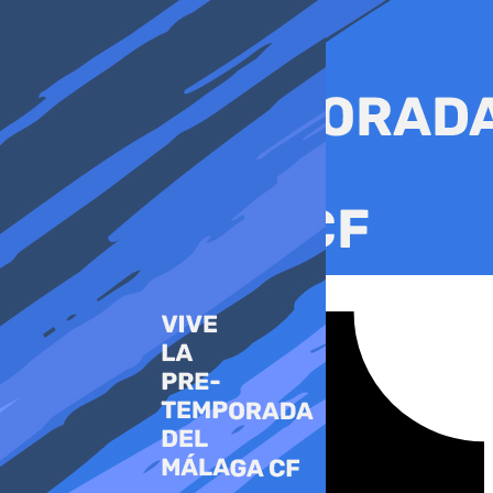
Ir
al
contenido
Tiktok