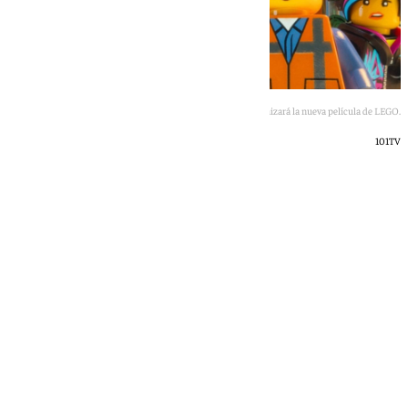
Keanu Reeves protagonizará la nueva película de LEGO.
101TV
Rosa Haro
martes, 23 junio 2026, 19:13
Compartir: