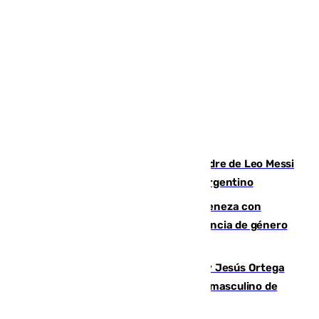
Muere a los 68 años Jorge Messi, padre de Leo Messi
y pieza fundamental en la carrera del argentino
Retiene a su mujer en su casa y ameneza con
quemar la vivienda: nuevo caso de violencia de género
en Málaga
Dos sevillanos de oro: Manuel Cruz y Jesús Ortega
ganan el campeonato del mundo sub19 masculino de
remo