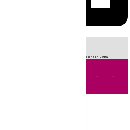
HOY
|
Fútbol
LaLiga
Sucesos
Primera División
Crisis Migratoria en Ceuta
Andalucía