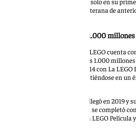
millones de dólares recaudados solo en su prime
correrá a cargo de Jill Wilfert, veterana de anter
LEGO, junto a Ryan Christians.
Una franquicia con más de 1.000 millones 
El universo cinematográfico de LEGO cuenta con
fecha, y su suma total supera los 1.000 millones
mundial. La saga arrancó en 2014 con La LEGO Pe
millones de recaudación, convirtiéndose en un éx
como de público.
Su secuela, La LEGO Película 2, llegó en 2019 y 
euros adicionales. La franquicia se completó co
personajes propios: Batman: La LEGO Película y
Una apuesta diferente