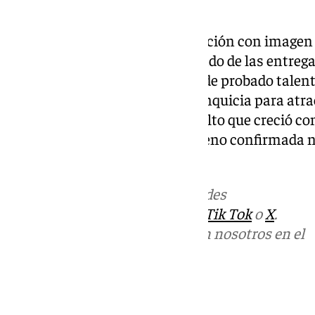
La decisión de combinar animación con imagen r
formato exclusivamente animado de las entrega
como cara visible y un director de probado talent
por renovar la fórmula de la franquicia para atra
tradicional como al público adulto que creció con
momento, no hay fecha de estreno confirmada n
reparto.
Más noticias de
101TV
en las redes
sociales:
Instagram
,
Facebook
,
Tik Tok
o
X
.
Puedes ponerte en contacto con nosotros en el
correo
informativos@101tv.es
Tags: