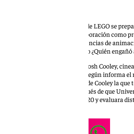
La franquicia cinematográfica de LEGO se prepa
Keanu Reeves negocia su incorporación como pro
de la saga, que combinará secuencias de animaci
hueso, al estilo de clásicos como ¿Quién engañó
El proyecto estará dirigido por Josh Cooley, cin
su haber gracias a Toy Story 4. Según informa el
fue precisamente la propuesta de Cooley la que
para sumarse al proyecto, después de que Univer
derechos de la franquicia en 2020 y evaluara dis
años.