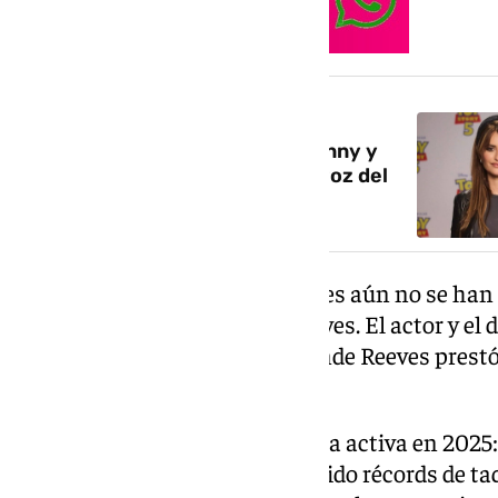
NOTICIA RELACIONADA
Penélope Cruz se une a Bad Bunny y
Bizarrap en Toy Story 5 con la voz del
personaje Flamenco
La trama del filme, cuyos detalles aún no se han 
personaje que interpretará Reeves. El actor y el 
previamente en Toy Story 4, donde Reeves prestó
Boom.
Su relación profesional continúa activa en 2025
Toy Story 5, cuya estreno ha batido récords de ta