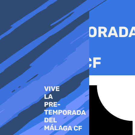
Ir
al
contenido
Tiktok