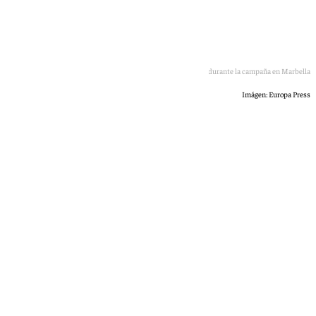
El presidente de Vox, Santiago Abascal, durante la campaña en Marbella
Imágen: Europa Press
Lucía Garamonte
sábado, 9 mayo 2026, 12:27
Compartir: