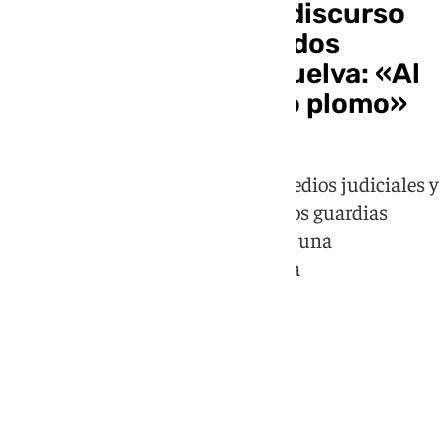
Abascal endurece el discurso
tras la muerte de los dos
guardias civiles en Huelva: «Al
narco se le dice alto o plomo»
Santiago Abascal reclama más medios judiciales y
materiales tras la muerte de los dos guardias
civiles durante una persecución a una
narcolancha en la costa de Huelva