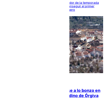
El conjunto de Juanfran Funes afronta el ecuador de la temporada
contra el cuadro catarí, en el que intentarán conseguir el primer
triunfo de los amistosos previo al arranque liguero
05.08.2026
Muere un indigente tras quemarse a lo bonzo en
una bañera en el municipio granadino de Órgiva