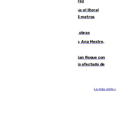
su turismo en la A-480 a la altura de Jerez
Julio supera a junio en basura marina: el litoral
occidental malagueño recoge más de 33 metros
cúbicos de residuos
El Cádiz se afila ante un Granada en obras
La nueva presidenta del Parlamento, Ana Mestre,
hace parada institucional en Cádiz
Estabilizado el incendio forestal de San Roque con
19 familias aún desalojadas y un domicilio afectado de
gravedad
Lo más visto >
Más noticias
Ver más >