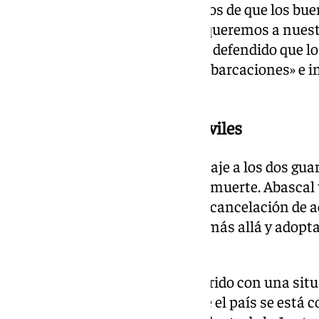
«Estamos completamente hartos de que los buen
delincuentes huyan. Nosotros queremos a nuestro
afirmado el líder de VOX, que ha defendido que l
capacidad para «atacar esas embarcaciones» e in
necesario».
Homenaje a los Guardias Civiles
El acto comenzó con un homenaje a los dos guardi
interpretación de El novio de la muerte. Abascal 
declaración de luto oficial y a la cancelación de
PP-A y PSOE-A, aunque pidió ir más allá y adopt
contundentes.
En paralelo, Vox vinculó lo ocurrido con una sit
en España. Abascal aseguró que el país se está c