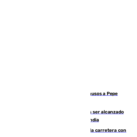
Granada despide con lágrimas y aplausos a Pepe
Habichuela
Un futbolista de 24 años muere tras ser alcanzado
por un rayo durante un partido en Tailandia
Muere un conductor tras salirse de la carretera con