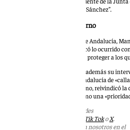
el delincuente» y acusó al presidente de la Jun
de actuar como “colaborador de Sánchez”.
Gavira carga contra el Gobierno
El candidato de Vox a la Junta de Andalucía, Man
la muerte de los agentes y calificó lo ocurrido 
defendió que Vox trabajará para proteger a los q
El dirigente andaluz aprovechó además su inter
Moreno y acusó a la Junta de Andalucía de «call
corrupción y seguridad. Asimismo, reivindicó la 
agricultores y los ganaderos como una «priorida
Más noticias de
101TV
en las redes
sociales:
Instagram
,
Facebook
,
Tik Tok
o
X
.
Puedes ponerte en contacto con nosotros en el