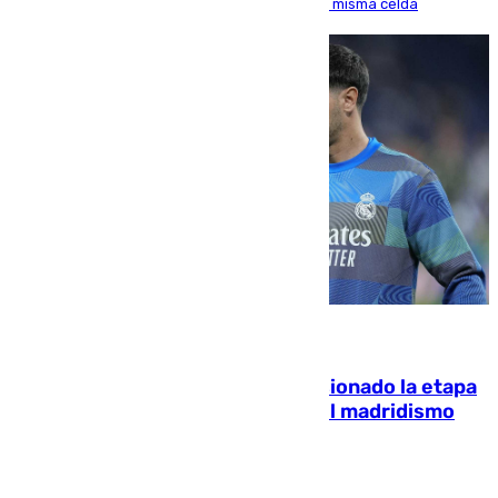
indemnice a la familia por fallar al asignarles la misma celda
06.08.2026
El malagueño Brahim afronta ilusionado la etapa
con Mourinho y considera que «el madridismo
está contento con mi fútbol»