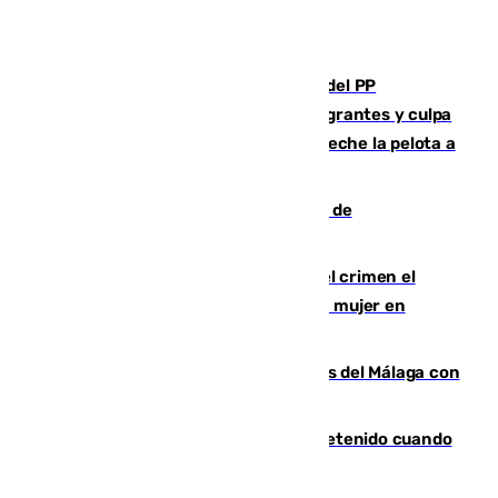
Bendodo asegura que los gobiernos del PP
"cumplirán la ley" sobre los menores migrantes y culpa
al Gobierno por "inestabilidad": "Que no eche la pelota a
las comunidades"
Una ONG malagueña ganará un año de
comunicación gratuita con Apecom
Confiesa en un diario ser el autor del crimen el
hombre en prisión por asesinato de una mujer en
Benahavís
Juanpe vuelve a los entrenamientos del Málaga con
el grupo de manera progresiva
Mata a su expareja en Murcia y es detenido cuando
huía hacia Granada