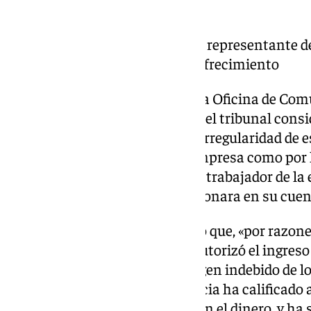
directamente a la empresa.
el tribunal considera que el representante 
de la irregularidad de este ofrecimiento
En la sentencia, difundida por la Oficina de Co
de Justicia de Andalucía (TSJA), el tribunal cons
Cenforpre era consciente de la irregularidad de e
forma en que se le designó la empresa como por l
datos personales de un antiguo trabajador de la 
consentimiento, para que se abonara en su cuen
Los magistrados han destacado que, «por razone
representante de la empresa, autorizó el ingreso
irregularidad del encargo, el origen indebido de lo
procedimiento legal. La Audiencia ha calificado
«testaferro» sin enriquecerse con el dinero, y h