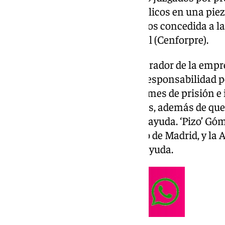
y malversación de caudales públicos en una piez
por una ayuda de 491.424,43 euros concedida a l
Formación y Prevención Laboral (Cenforpre).
Un tercer investigado, administrador de la empres
resolución, extinguiéndose su responsabilidad p
solicitó penas de dos años y un mes de prisión e
años y un mes para los acusados, además de que
Andalucía con la cantidad de la ayuda. ‘Pizo’ Gó
futbolista de Osasuna y Atlético de Madrid, y la
«testaferro» para el cobro de la ayuda.