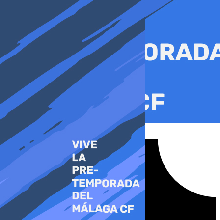
Ir
al
contenido
Tiktok