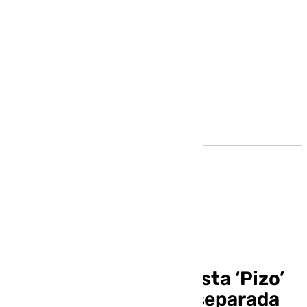
Andalucía
Absuelto el exfutbolista ‘Pizo’
Gómez en una pieza separada