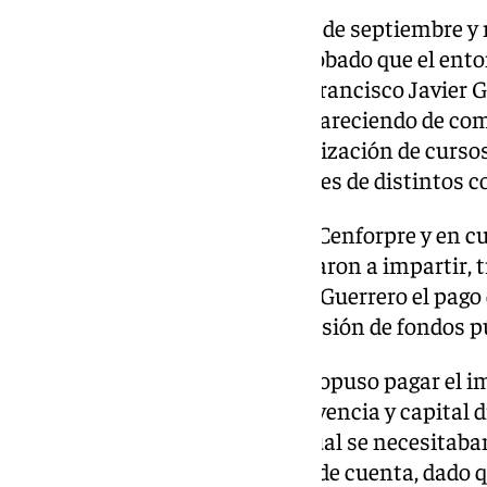
En una sentencia fechada el 30 de septiembre y n
partes, el tribunal considera probado que el ent
y Seguridad Social de la Junta, Francisco Javier Gu
disposición fondos públicos y, careciendo de c
verbalmente a Cenforpre la realización de curso
laborales para graduados sociales de distintos co
Por orden del representante de Cenforpre y en 
Guerrero, los cursos se comenzaron a impartir, t
exigió en repetidas ocasiones a Guerrero el pago
respuesta de que no había provisión de fondos pú
Ante la insistencia, Guerrero propuso pagar el 
una póliza de rentas de supervivencia y capital 
compañía de seguros, para lo cual se necesitaban
como beneficiaria y su número de cuenta, dado q