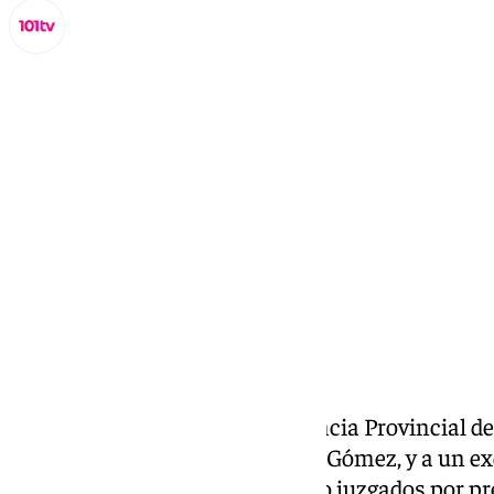
Miguel Alfonso
jueves, 2 octubre 2025, 17:36
Compartir:
La Sección Primera de la Audiencia Provincial de 
exfutbolista José Antonio ‘Pizo’ Gómez, y a un ex
Vitalia Vida quienes habían sido juzgados por pr