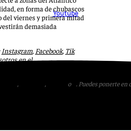
ilidad, en forma de chubascos
Youtube
go del viernes y primera mitad
revestirán demasiada
:
Instagram
,
Facebook
,
Tik
otros en el
tagram
,
Facebook
,
Tik Tok
o
X
. Puedes ponerte en 