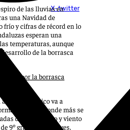
piro de las lluvias en
X-twitter
ras una Navidad de
o frío y cifras de récord en lo
andaluzas esperan una
 las temperaturas, aunque
 desarrollo de la borrasca
 riesgo por la borrasca
l ascenso térmico va a
 forma desigual. Donde más se
adas de frío intenso y viento
de 9º grados este jueves.