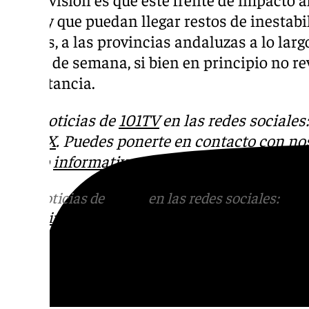
norte y que puedan llegar restos de inestab
débiles, a las provincias andaluzas a lo lar
del fin de semana, si bien en principio no 
importancia.
Más noticias de
101TV
en las redes sociales
Tok
o
X
. Puedes ponerte en contacto con nos
correo
informativos@101tv.es
Más noticias de
101TV
en las redes sociales:
Ins
correo
informativos@101tv.es
Tags: