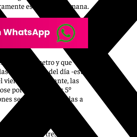
geramente esta misma semana.
eno al termómetro y que
 las horas punta del día -este
l viernes. No obstante, las
se por debajo de los 5º
iones serán muy parecidas a
nto del mercurio será menos
 de entre dos y tres punto en