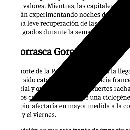
ambos valores. Mientras, las capitales de 
seguirán experimentando noches de mucho f
con una leve recuperación de las máximas, 
los 13º grados durante la semana.
La borrasca Goretti
En el norte de la Península se espera la lle
que ha sido catalogada por la agencia franc
potencial y que podría generar fuertes rach
costeros con la generación de una ciclogéne
principio, afectaría en mayor medida a la co
jueves y el viernes.
La previsión es que este frente de impacto a