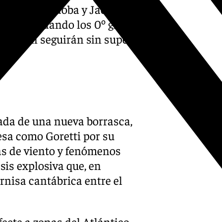
Granada, Córdoba y Jaén
río, rondando los 0º grados,
que aún seguirán sin superar
gada de una nueva borrasca,
esa como Goretti por su
as de viento y fenómenos
sis explosiva que, en
rnisa cantábrica entre el
fecte a zonas del Atlántico