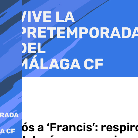
Ir
al
contenido
Adiós a ‘Francis’: respi