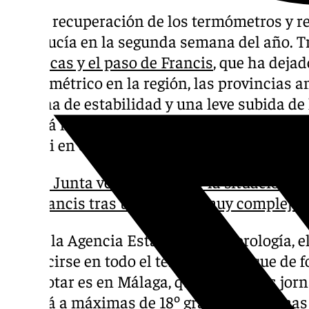
Ligera recuperación de los termómetros y res
Andalucía en la segunda semana del año. T
borrascas y el paso de Francis
, que ha dejad
pluviométrico en la región, las provincias 
semana de estabilidad y una leve subida de
seguirá haciendo frío y estar pendientes del
Goretti en el norte peninsular.
La Junta ve «aminorada» la situación de
Francis tras una noche «muy compleja»
Según la Agencia Estatal de Meteorología, e
producirse en todo el territorio, aunque de
va a notar es en Málaga, que tras varias jorn
volverá a máximas de 18º grados y mínimas 