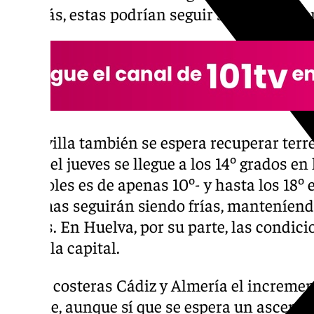
Además, estas podrían seguir subiendo li
En Sevilla también se espera recuperar terr
desde el jueves se llegue a los 14º grados en
miércoles es de apenas 10º- y hasta los 18º e
mínimas seguirán siendo frías, manteníendo
grados. En Huelva, por su parte, las condic
las de la capital.
En las costeras Cádiz y Almería el increme
notable, aunque sí que se espera un ascenso