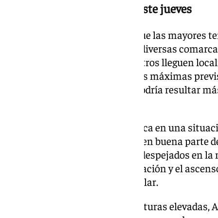
Los puntos de mayor calor este jueves
En concreto, la Aemet señala que las mayores 
en la campiña de Córdoba y en diversas comarcas
posibilidad de que los termómetros lleguen local
caso de la campiña sevillana, las máximas previ
aunque la sensación térmica podría resultar má
centrales del día.
Este episodio de calor se enmarca en una situac
que continuará predominando en buena parte de 
esperan cielos poco nubosos o despejados en la m
favoreciendo una intensa insolación y el ascens
las horas de mayor radiación solar.
Con la llegada de estas temperaturas elevadas,