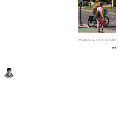
Imagen de los termómetros registrando 40 grados en Sevilla
E.P
Eloy Rodríguez
jueves, 18 junio 2026, 08:10
Compartir: