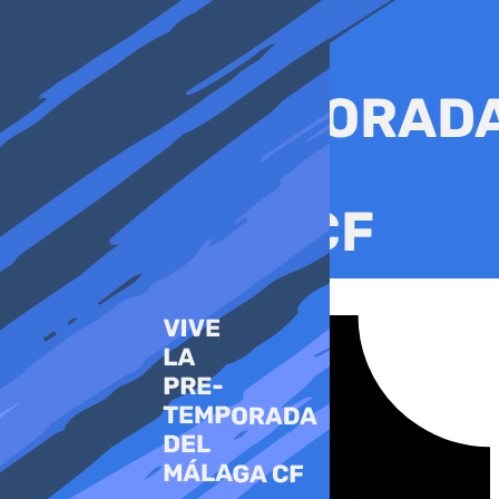
Ir
al
contenido
Tiktok