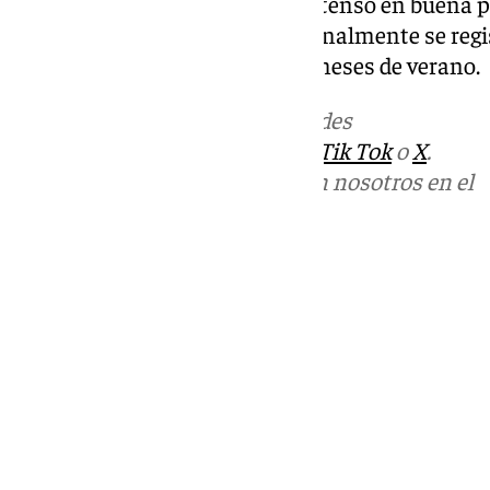
jornada marcada por el calor intenso en buena pa
una de las zonas donde tradicionalmente se regi
más altos del país durante los meses de verano.
Más noticias de
101TV
en las redes
sociales:
Instagram
,
Facebook
,
Tik Tok
o
X
.
Puedes ponerte en contacto con nosotros en el
correo
informativos@101tv.es
Tags:
Últimas noticias