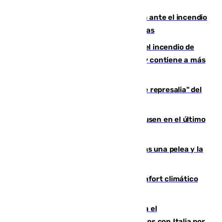
Moreno pide extremar la precaución ante el incendio
de Niebla, que supera las 4.000 hectáreas
340 personas más desalojadas por el incendio de
Niebla, que mantiene a 410 evacuadas y contiene a más
de 500 efectivos trabajando
Italia responde ante las "medidas de represalia" del
Gobierno de Sánchez
El Sevilla se desinfla ante el Leverkusen en el último
ensayo (1-2)
Tensión en la prisión de Alhaurín tras una pelea y la
incautación de un punzón
Málaga contabiliza 148 zonas de confort climático
para enfrentar las altas temperaturas
Marlaska notifica a la Unión Europea el
restablecimiento de controles fronterizos con Italia por