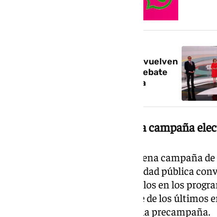
NOTICIA RELACIONADA
Se acabó el verde: los políticos vuelven
a sus colores clásicos en otro debate
‘reliado’ que decide poco o nada
La sanidad, en el centro de la campaña elec
La iniciativa llega además en plena campaña de 
próximo 17 de mayo, con la sanidad pública conv
focos del debate político. Los fallos en los prog
mama han protagonizado parte de los últimos e
distintas formaciones durante la precampaña.