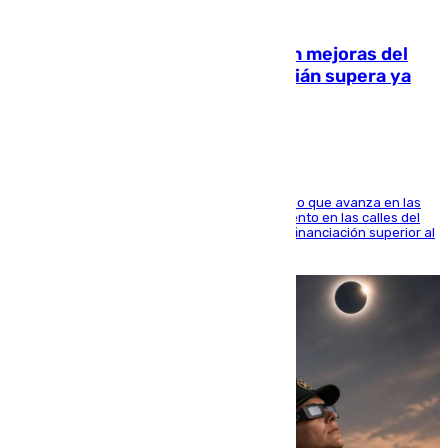
08.08.2026
La inversión del Ayuntamiento en mejoras del
entorno del Prado de San Sebastián supera ya
1.600.000 euros
El consistorio, a través de Emasesa, ha indicado que avanza en las
obras de renovación de las redes de saneamiento en las calles del
entorno del Prado, contando la zona con una financiación superior al
millón y medio de euros