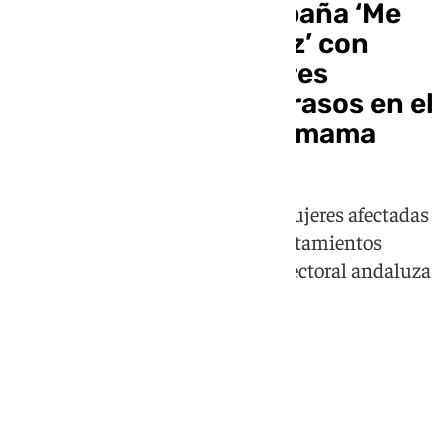
Amama lanza la campaña ‘Me
Too Sanitario Andaluz’ con
testimonios de mujeres
afectadas por los retrasos en el
cribado de cáncer de mama
La iniciativa recopila vídeos de mujeres afectadas
por demoras en diagnósticos y tratamientos
oncológicos en plena campaña electoral andaluza