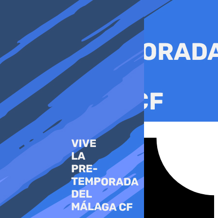
Ir
al
contenido
Tiktok