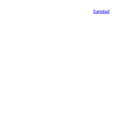
Tags:
Elecciones Andalucía
Junta de Andalucía
Sanidad
Últimas noticias