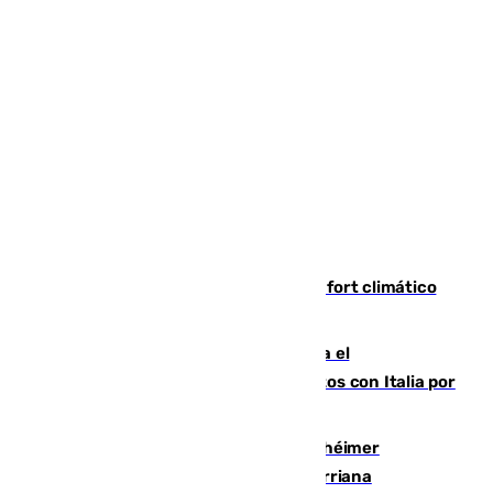
Málaga contabiliza 148 zonas de confort climático
para enfrentar las altas temperaturas
Marlaska notifica a la Unión Europea el
restablecimiento de controles fronterizos con Italia por
vía aérea y marítima
Hallan sin vida al granadino con Alzhéimer
desaparecido hace una semana en Churriana