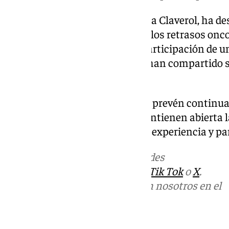
La presidenta de Amama, Ángela Claverol, ha d
fundamentalmente «visibilizar los retrasos onco
etapa inicial, ya ha logrado la participación de 
provincias andaluzas, quienes han compartido s
asociación.
Las organizaciones impulsoras prevén continua
durante los próximos días y mantienen abierta 
afectadas puedan compartir su experiencia y part
Más noticias de
101TV
en las redes
sociales:
Instagram
,
Facebook
,
Tik Tok
o
X
.
Puedes ponerte en contacto con nosotros en el
correo
informativos@101tv.es