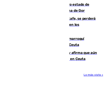
Encuentran un cadáver en avanzado estado de
descomposición en la localidad granadina de Gor
Christantus Uche, delantero del Getafe, se perderá
toda la temporada por varias fracturas en los
ligamentos de su rodilla derecha
Expulsado de España un ciudadano marroquí
condenado por allanar una vivienda en Ceuta
Vivas niega la versión del Gobierno y afirma que aún
quedan entre 8.000 y 11.000 migrantes en Ceuta
Lo más visto >
Más noticias
Ver más >