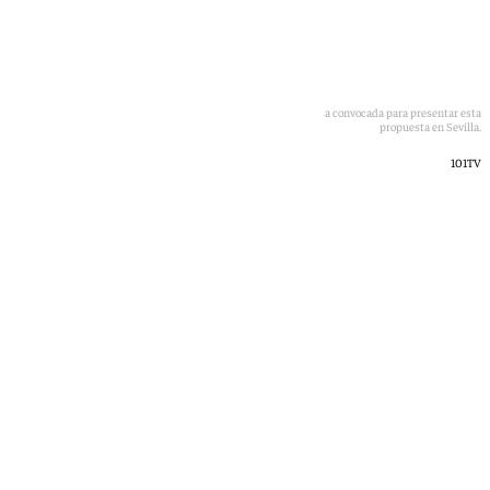
Ángela Claverol atiende a los medios en la rueda de prensa convocada para presentar esta
propuesta en Sevilla.
101TV
África Okhiria
martes, 12 mayo 2026, 17:20
Compartir: