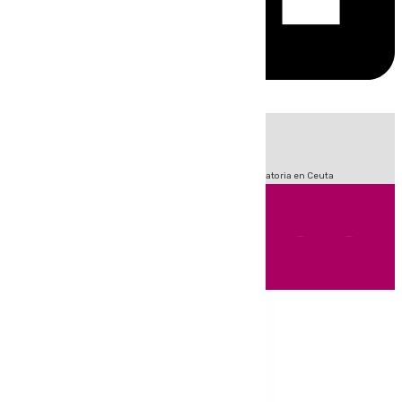
HOY
|
Sucesos
Fútbol
LaLiga
Primera División
Crisis Migratoria en Ceuta
Andalucía