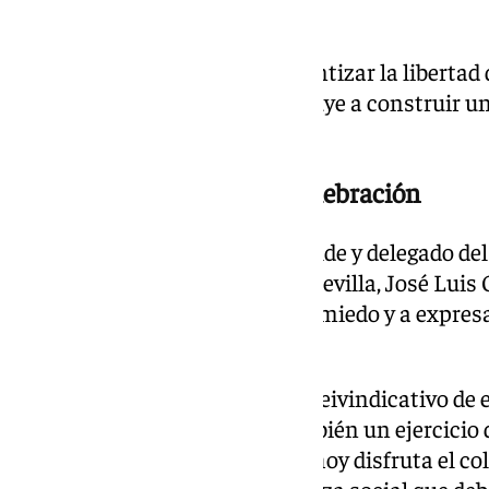
democrática.
La consejera defendió que garantizar la libertad 
amar sin restricciones contribuye a construir u
y plural.
El Orgullo, más allá de la celebración
Por su parte, el teniente de alcalde y delegado de
Igualdad del Ayuntamiento de Sevilla, José Luis 
simboliza el derecho a vivir sin miedo y a expres
identidad.
Además, reivindicó el carácter reivindicativo d
considerar que representa también un ejercicio
lucharon por los derechos que hoy disfruta el col