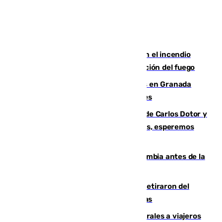
Activado el nivel 2 de emergencia en el incendio
forestal de Niebla por la compleja evolución del fuego
Controlado un incendio de rastrojos en Granada
junto a la autovía y al Callejón de Nogales
Juanfran Funes, sobre las lesiones de Carlos Dotor y
Fernando Calero: “Estamos preocupados, esperemos
que no sea nada”
Felipe VI refuerza los lazos con Colombia antes de la
llegada del nuevo presidente
Fernando Calero y Carlos Dotor se retiraron del
encuentro contra el Ceuta con molestias
España restablece controles temporales a viajeros