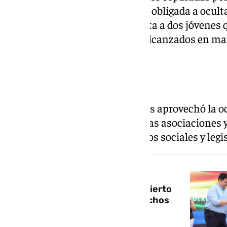
muestra a una pareja que se vio obligada a oculta
rechazo social; por otro, presenta a dos jóvene
su amor gracias a los avances alcanzados en ma
social.
El papel de las asociaciones
La titular andaluza en funciones aprovechó la oc
desarrollado durante años por las asociaciones 
sido clave para impulsar cambios sociales y legis
NOTICIA RELACIONADA
Sevilla premia a quienes han abierto
camino en la lucha por los derechos
LGTBIQ+