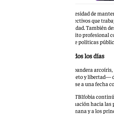
En este sentido, defendió la necesidad de mant
entre las instituciones y los colectivos que traba
avanzando en igualdad y diversidad. También des
organizaciones tanto en el ámbito profesional c
participan en la construcción de políticas públic
La igualdad, una tarea de todos los días
Coincidiendo con el izado de la bandera arcoíris,
que representa —igualdad, respeto y libertad—
durante todo el año y no limitarse a una fecha c
Asimismo, advirtió de que la LGTBIfobia contin
subrayó que cualquier discriminación hacia la
ataque directo a la dignidad humana y a los prin