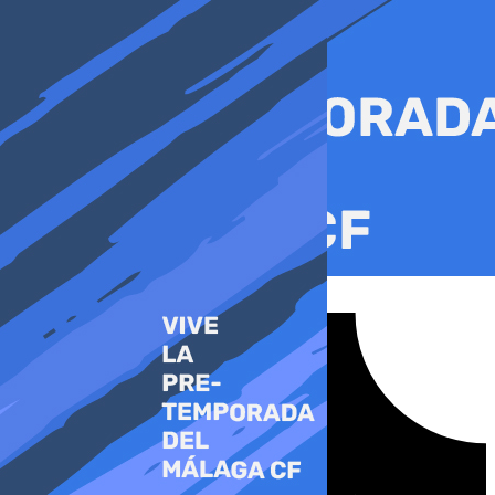
Ir
al
contenido
Tiktok