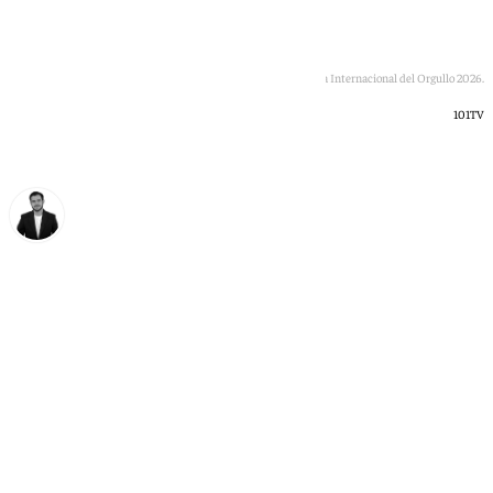
Presentación de la campaña por el Día Internacional del Orgullo 2026.
101TV
Alberto Romera
lunes, 22 junio 2026, 14:14
Compartir: