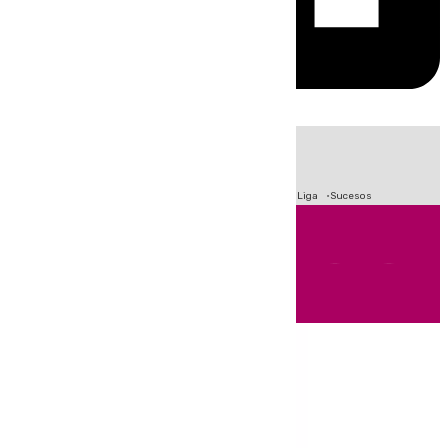
HOY
|
Fútbol
Primera División
Crisis Migratoria en Ceuta
LaLiga
Sucesos
Andalucía