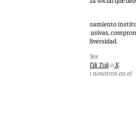
diversidad constituye una riqueza social que deb
visibilizada.
La jornada concluyó con un llamamiento institu
una Andalucía y una Sevilla inclusivas, comprom
oportunidades y el respeto a la diversidad.
Más noticias de
101TV
en las redes
sociales:
Instagram
,
Facebook
,
Tik Tok
o
X
.
Puedes ponerte en contacto con nosotros en el
correo
informativos@101tv.es
Tags:
Últimas noticias