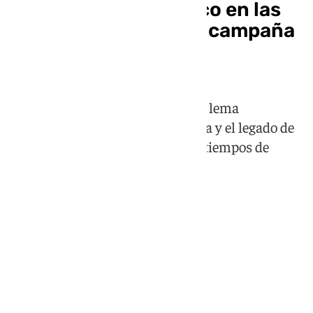
Andalucía pone el foco en las
mujeres LGTBI con la campaña
del Orgullo 2026
La iniciativa institucional, bajo el lema
‘Orgullosas’, reivindica la memoria y el legado de
quienes vivieron su identidad en tiempos de
silencio e invisibilidad