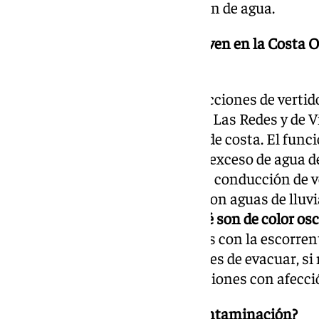
pierdan capacidad de evacuación de agua.
¿Y qué son las manchas que se ven en la Costa Oe
sociales?
Pues no son más que las conducciones de vertido
red unitaria de Fuentebravía, de Las Redes y de 
salida a unos 300 m de la línea de costa. El fu
el casco urbano de El Puerto. El exceso de agua d
estas zonas desborda hacia una conducción de ve
residuales sino de una mezcla con aguas de lluvi
también autorizados.
¿Y por qué son de color os
medida, por el arrastre de tierras con la escorren
cantidad de agua que son capaces de evacuar, si 
se producirían grandes inundaciones con afecció
¿Y la función del tanque anticontaminación?