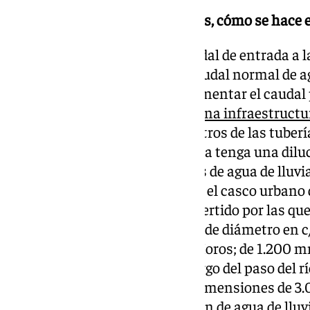
¿Y si los colectores son unitarios, cómo se hace 
Lo que se hace es limitar el caudal de entrada a
ajustándolo a varias veces el caudal normal de a
en caso de lluvias fuertes, al aumentar el caudal
produce un
desbordamiento a una infraestructur
litoral. La elección de los diámetros de las tube
vertida al medio en caso de lluvia tenga una dilu
parte de agua residual y 5 partes de agua de lluvi
las diluciones son mayores). En el casco urbano
múltiples infraestructuras de vertido por las que 
Guadalete (colector de 500 mm de diámetro en c
Valdés; de 1.200 mm en c/ los Moros; de 1.200
Verenoni, y muchos más a lo largo del paso del río
aliviadero de Caño Molino, de dimensiones de 3
caso, la estructura de evacuación de agua de ll