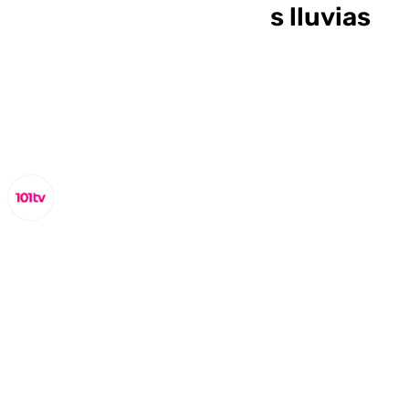
alcantarillado ante las lluvias
extraordinaria
Miguel Alfonso
sábado, 2 noviembre 2024, 09:29
Compartir: