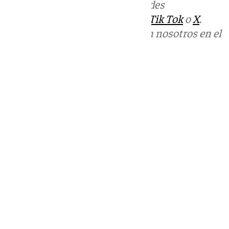
Más noticias de
101TV
en las redes
sociales:
Instagram
,
Facebook
,
Tik Tok
o
X
.
Puedes ponerte en contacto con nosotros en el
correo
informativos@101tv.es
Tags:
Cádiz
Últimas noticias