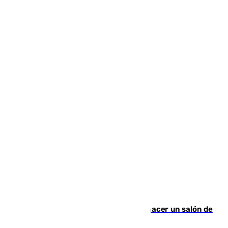
Un tribunal federal impide a Trump hacer un salón de
baile en la Casa Blanca