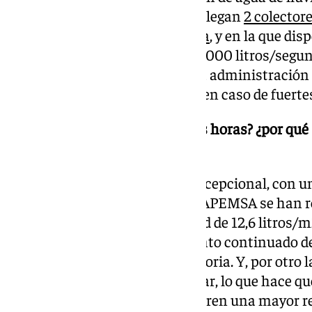
es la EBAP La Puntilla, a la que llegan
2 colector
se inician en la Plaza de la Noria
, y en la que d
evacuar hasta 6 m3/s (esto es 6.000 litros/segu
vertido están autorizados por la administraci
su entrada en funcionamiento en caso de fuertes
¿Y qué ha pasado en las últimas horas? ¿por qu
de la ciudad?
Hemos tenido una situación excepcional, con un
intensas (en el pluviómetro de APEMSA se han re
horas, con un pico de intensidad de 12,6 litros/
lluvia, a pesar del funcionamiento continuado d
se ha inundado la Plaza de La Noria. Y, por otr
lluvia ha coincido con la pleamar, lo que hace qu
Valdés, c/Los Moros, …) encuentren una mayor res