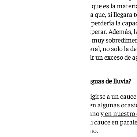
una cierta carga contaminante, que es la materi
a los microorganismos, de forma que, si llegara t
lavado de la etapa biológica y se perdería la cap
tardaría días o semanas en recuperar. Además, l
parte de la EDAR deberían estar muy sobredime
operativas. Las EDARes, en general, no solo la de
capacidad hidráulica para recibir un exceso de ag
tampoco podrían depurar.
¿Qué se hace entonces con las aguas de lluvia?
Deben sacarse de la ciudad y dirigirse a un cauc
ciudades son los ríos y arroyos, en algunas ocasi
ciudad y poco visibles al ciudadano
y en nuestro
múltiples puntos a lo largo de su cauce en parale
la Costa Oeste, al litoral marítimo.