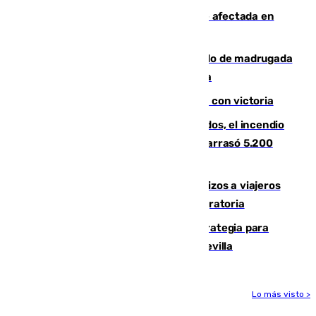
Incendios de Castellón: la superficie afectada en
Tírig roza las 400 hectáreas
Muere un peatón tras ser atropellado de madrugada
en la carretera A-7 a su paso por Málaga
El Granada cierra su puesta a punto con victoria
Un mes de la tragedia de Los Gallardos, el incendio
que acabó con la vida de 14 personas y arrasó 5.200
hectáreas
España establece controles fronterizos a viajeros
procedentes de Italia por la presión migratoria
El Ayuntamiento desarrolla una estrategia para
recuperar la identidad patrimonial de Sevilla
Lo más visto >