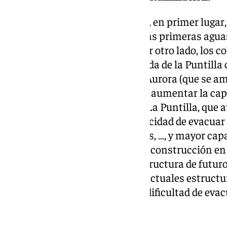
El tanque tiene varios objetivos, en primer lug
principal misión es evitar que las primeras aguas
contaminadas lleguen al río. Por otro lado, los c
construyendo tanto en la rotonda de la Puntilla
ampliación del existente en c/ Aurora (que se a
diámetro) tienen como objetivo aumentar la cap
hacia el tanque y al bombeo de La Puntilla, que 
m3/s. Esto implica, mayor capacidad de evacuar e
Plaza La Noria, Crucero Baleares, …, y mayor cap
del casco urbano. El colector en construcción e
3,0 x 2,5 metros, es una infraestructura de futur
interceptar buena parte de las actuales estructu
impacto en el río, y evitando la dificultad de e
de pleamar.