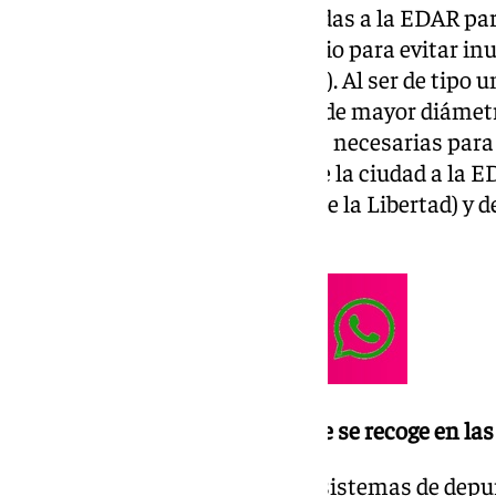
(fecales) que deben ser conducidas a la EDAR pa
pluviales,
que se retiran del viario para evitar in
rejillas o imbornales existentes). Al ser de tipo u
conducciones en El Puerto son de mayor diámetr
capacidad de transporte que las necesarias par
residuales. Para llevar el agua de la ciudad a la
colectores por gravedad (Avda. de la Libertad) y
(EBAR Aurora, EBAR Noria, …).
¿Se puede llevar toda el agua que se recoge en la
La respuesta es NO porque los sistemas de depu