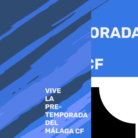
Ir
al
contenido
Tiktok