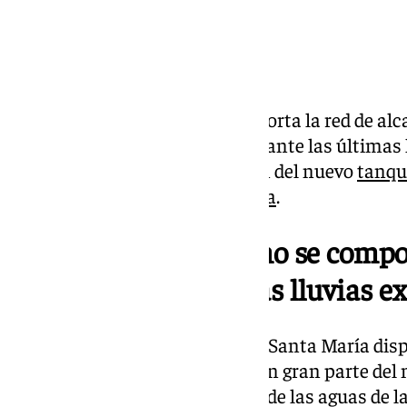
APEMSA
explica cómo se comporta la red de alca
extraordinarias registradas durante las últimas
Y qué implicará la construcción del nuevo
tanqu
está construyendo en
la Puntilla
.
APEMSA explica cómo se compor
alcantarillado ante las lluvias e
El casco urbano de El Puerto de Santa María dis
unitaria
. Esto quiere decir que en gran parte de
conducción para la evacuación de las aguas de la