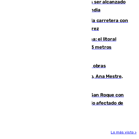
Un futbolista de 24 años muere tras ser alcanzado
por un rayo durante un partido en Tailandia
Muere un conductor tras salirse de la carretera con
su turismo en la A-480 a la altura de Jerez
Julio supera a junio en basura marina: el litoral
occidental malagueño recoge más de 33 metros
cúbicos de residuos
El Cádiz se afila ante un Granada en obras
La nueva presidenta del Parlamento, Ana Mestre,
hace parada institucional en Cádiz
Estabilizado el incendio forestal de San Roque con
19 familias aún desalojadas y un domicilio afectado de
gravedad
Lo más visto >