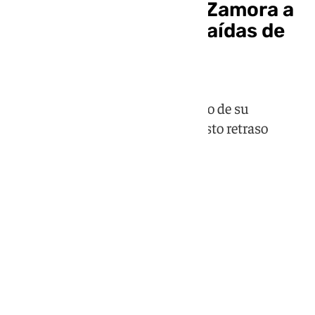
La extraña pitada en Zamora a
la banda de las Tres Caídas de
Triana
Se escucharon silbidos al principio de su
actuación, en teoría por un supuesto retraso