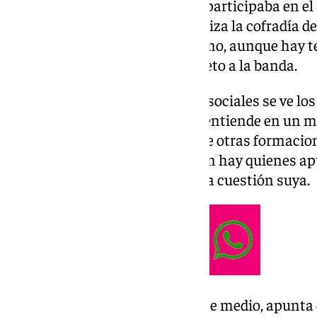
corporación musical de Sevilla participaba en e
Cornetas y Tambores que organiza la cofradía de
retrasó unos minutos en su turno, aunque hay t
bochorno por esta falta de respeto a la banda.
En un vídeo aparecido en redes sociales se ve lo
escucha un abucheo que no se entiende en un ma
aseguran que fueron músicos de otras formacion
por llegar tarde, aunque también hay quienes ap
que en caso de ser así no fue una cuestión suya.
Un testimonio recabado por este medio, apunta 