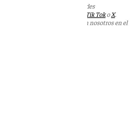
Más noticias de
101TV
en las redes
sociales:
Instagram
,
Facebook
,
Tik Tok
o
X
.
Puedes ponerte en contacto con nosotros en el
correo
informativos@101tv.es
Tags:
Últimas noticias