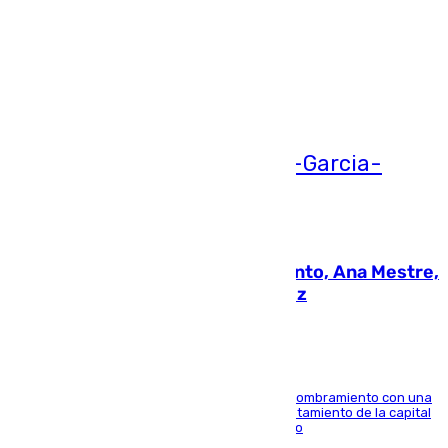
Más noticias
Ver más >
05.08.2026
La nueva presidenta del Parlamento, Ana Mestre,
hace parada institucional en Cádiz
Ana Mestre estrena su agenda oficial tras su nombramiento con una
doble visita a la Diputación Provincial y al Ayuntamiento de la capital
para sellar una etapa de colaboración y diálogo