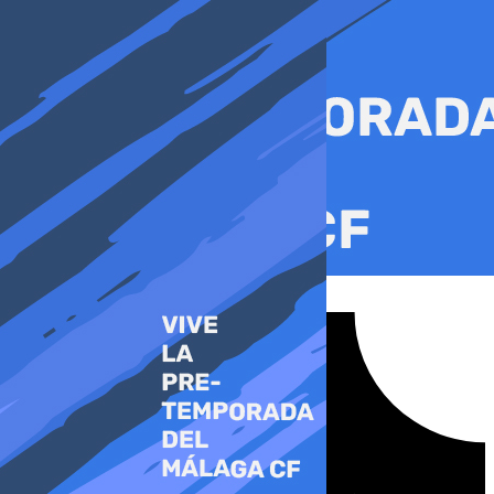
Ir
al
contenido
Tiktok