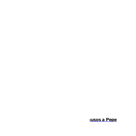
Granada despide con lágrimas y aplausos a Pepe
Habichuela