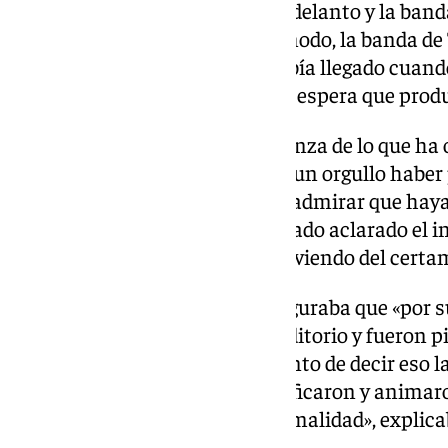
castellana iba con un poco de adelanto y la banda
alrededor de las 22.45. De este modo, la banda d
su pase a las 23.00 y aún no había llegado cuand
se produjo un cuarto de hora de espera que produ
«Como zamorano siento vergüenza de lo que ha oc
injustificables. Sin embargo, es un orgullo habe
que es Tres Caídas por aquí. De admirar que h
también. Espero que haya quedado aclarado el in
personas que estaba en la calle viendo del certa
Asimismo, otro espectador aseguraba que «por s
pitidos no representaban al auditorio y fueron p
apoyamos para nada. Al momento de decir eso la
enseguida los que pitaban rectificaron y animaron
concierto se desarrolló con normalidad», explica