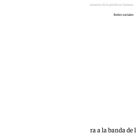
El momento de la pitada en Zamora.
Redes sociales
101 TV
domingo, 21 junio 2026, 17:35
Compartir:
¿A qué vino una pitada en Zamora a la banda de l