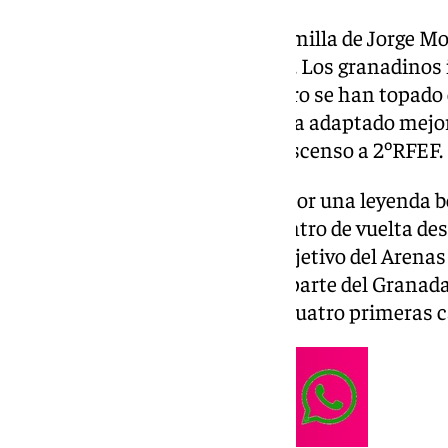
Adiós al sueño del Arenas de Armilla de Jorge Mol
el Santa Eulalia de Ibiza por 5-2. Los granadinos 
baleares tras el 0-0 de la ida, pero se han topad
casa ha sacado las garras y se ha adaptado mejor
decisivo en el que se jugaba el ascenso a 2ºRFEF.
El equipo armillero entrenado por una leyenda b
podido sacar adelante el encuentro de vuelta d
mitad del partido en Ibiza. El objetivo del Arena
equipo de la provincia, ya que aparte del Granad
hay ningún equipo más en las cuatro primeras ca