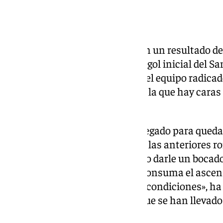
Al descanso 1-1
El partido se iba al descanso con un resultado de
Molina se hubieran repuesto al gol inicial del Sa
segunda parte se ha desinflado el equipo radica
granadina con una escuadra en la que hay caras
del Rayo Vallecano en Primera.
De este modo, el Arenas ha navegado para quedars
del Torre del Mar y del Motril en las anteriores r
el encuentro final no han podido darle un bocado 
histórico del fútbol balear que consuma el asce
dejado competir en igualdad de condiciones», ha
terminar una contienda en la que se han llevado 
marcado.