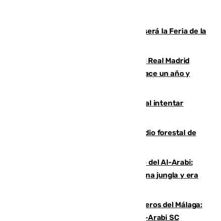
Talleres, escape room y música: así será la Feria de la
Juventud Cofrade de Málaga
El fichaje más caro de la historia del Real Madrid
costaba 105 millones de euros menos hace un año y
jugaba en Leganés
Ceuta suma 82 fallecidos en el mar al intentar
cruzar la frontera española
Huelva eleva a emergencia el incendio forestal de
Niebla
Juanfran Funes, sobre el duro juego del Al-Arabi:
“Por momentos nos hemos metido en una jungla y era
hasta peligroso”
Ya se han estrenado los tres delanteros del Málaga:
Eneko Jauregui, bigoleador contra el Al-Arabi SC