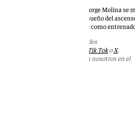
De este modo, habrá que ver si Jorge Molina se m
comprometerse a continuar el sueño del ascenso
primera temporada interesante como entrenador 
Más noticias de
101TV
en las redes
sociales:
Instagram
,
Facebook
,
Tik Tok
o
X
.
Puedes ponerte en contacto con nosotros en el
correo
informativos@101tv.es
Tags:
Últimas noticias