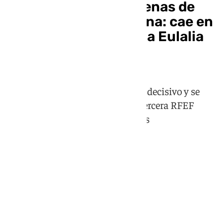
Adiós al sueño del Arenas de
Armilla de Jorge Molina: cae en
la final contra el Santa Eulalia
de Ibiza (5-2)
Los granadinos caen en el partido decisivo y se
quedan otra temporada más en Tercera RFEF
mientras que sí suben los baleares