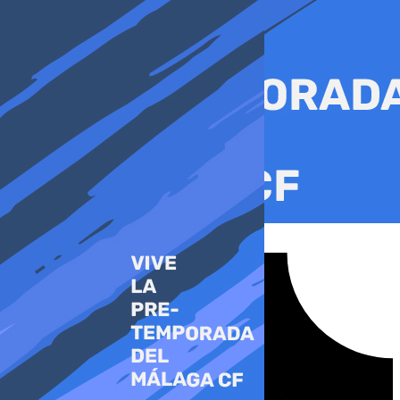
Ir
al
contenido
Tiktok