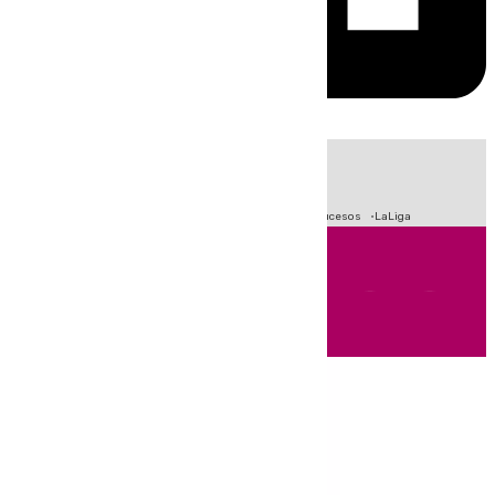
HOY
|
Fútbol
Primera División
Crisis Migratoria en Ceuta
Sucesos
LaLiga
Andalucía