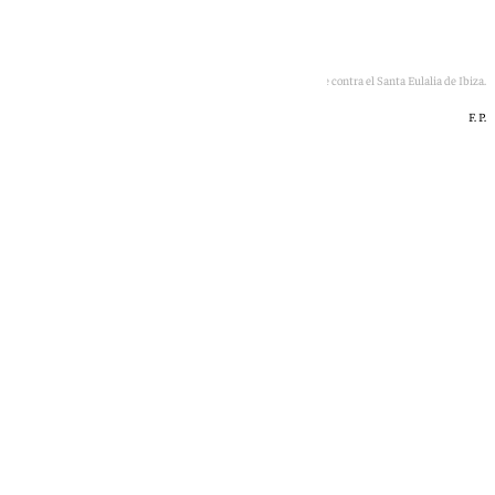
El Armilla pierde contra el Santa Eulalia de Ibiza.
F. P.
Óscar Gil
sábado, 20 junio 2026, 22:12
Compartir: