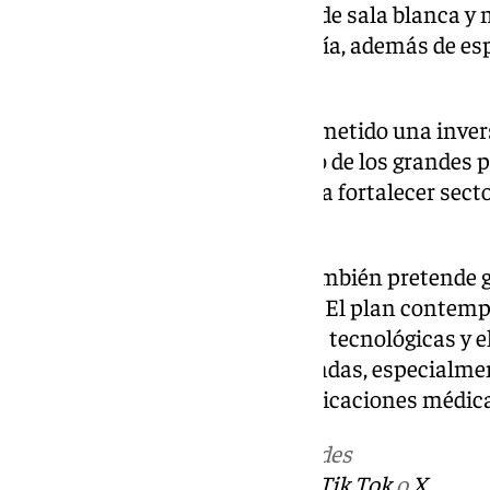
hasta 2.000 metros cuadrados de sala blanca y 
procesamiento de alta tecnología, además de es
investigación y desarrollo.
El Ejecutivo central ha comprometido una inver
euros dentro del Perte Chip, uno de los grandes
impulsados por el Gobierno para fortalecer sect
estratégicos.
La llegada de IMEC a Málaga también pretende ge
ecosistema innovador andaluz. El plan contemp
universidades, apoyo a startups tecnológicas y 
vinculados a tecnologías profundas, especialmen
computación cuántica o las aplicaciones médic
Más noticias de
101TV
en las redes
sociales:
Instagram
,
Facebook
,
Tik Tok
o
X
.