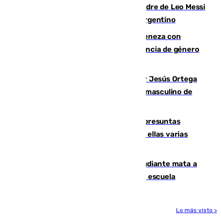
Muere a los 68 años Jorge Messi, padre de Leo Messi
y pieza fundamental en la carrera del argentino
Retiene a su mujer en su casa y ameneza con
quemar la vivienda: nuevo caso de violencia de género
en Málaga
Dos sevillanos de oro: Manuel Cruz y Jesús Ortega
ganan el campeonato del mundo sub19 masculino de
remo
Un juzgado de Ceuta investiga seis presuntas
agresiones sexuales a migrantes, entre ellas varias
menores
Desastre en Tailandia: un joven estudiante mata a
tiros a sus abuelo y a profesores en una escuela
Lo más visto >