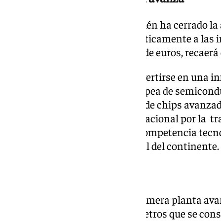
En paralelo, el Ministerio también ha cerrado la 
eléctrica que abastecerá energéticamente a las i
presupuestado en 4,9 millones de euros, recaerá
El proyecto está llamado a convertirse en una in
España y para la industria europea de semicondu
especializará en el prototipado de chips avanza
importante en la carrera internacional por la 
internacional marcado por la competencia tecno
reforzar la autonomía industrial del continente.
Una instalación pionera
La futura instalación será la primera planta av
semiconductores de 300 milímetros que se cons