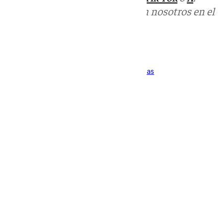
Puedes ponerte en contacto con nosotros en el
correo
informativos@101tv.es
Tags:
Ayuntamiento de Málaga
Ciencia
Empresas
Últimas noticias