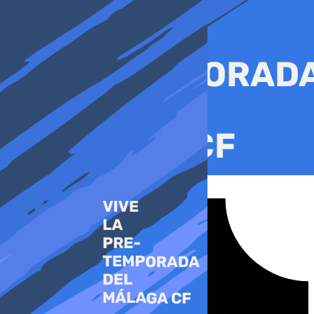
Ir
al
contenido
Tiktok