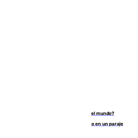
¿Es Tadej Pogacar el mejor ciclista del mundo?
Los Bomberos combaten un incendio en un paraje
de Granada