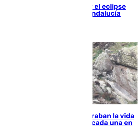
Los mejores sitios para ver el eclipse
solar del 12 de agosto en Andalucía
Rosa Haro
Un hito sin precedentes: graban la vida
de dos osas con tres crías cada una en
el Pirineo catalán