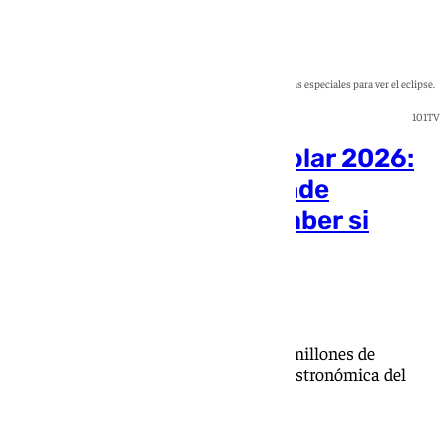
Una mujer mira al sol con las gafas especiales para ver el eclipse.
101TV
Gafas para el eclipse solar 2026:
dónde comprarlas, dónde
conseguirlas y cómo saber si
están homologadas
Rosa Haro
El Gobierno y la ONCE repartirán dos millones de
unidades certificadas antes de la cita astronómica del
próximo día 12