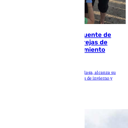
La laguna malagueña de Fuente de
Piedra roza las 30.000 parejas de
flamencos antes del anillamiento
101 TV
La Reserva Natural, en la provincia de Málaga, alcanza su
mejor año en biodiversidad tras las lluvias de invierno y
primavera