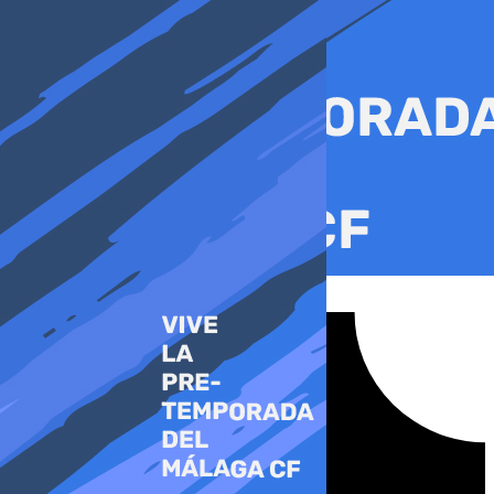
Ir
al
contenido
Tiktok