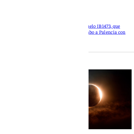
12 de agosto
101 TV
La aerolínea retransmitirá en directo el vuelo IB1473, que
despegará de Madrid a las 18.45 horas rumbo a Palencia con
un equipo científico a bordo