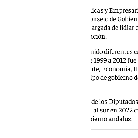
Licenciada en Ciencias Económicas y Empresarial
en San Telmo cada martes de Consejo de Gobiern
También ha sido la persona encargada de lidiar e
del complejo tema de la financiación.
Durante su etapa en el PP, ha tenido diferentes c
Ayuntamiento de Málaga. Desde 1999 a 2012 fue
concejalías como Medio Ambiente, Economía, H
fue cinco años portavoz del equipo de gobierno de
capital de la Costa del Sol.
En 2011 dio el salto al Congreso de los Diputados
hasta que cogió el tren de vuelta al sur en 202
a filas para formar parte del Gobierno andaluz.
NOTICIA RELACIONADA