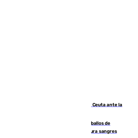
El Rey traslada a Vivas su respaldo a Ceuta ante la
crisis migratoria
El primer ciclo de las carreras de caballos de
Sanlúcar arranca este sábado con 27 pura sangres