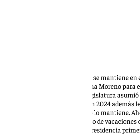
Compartir:
Carolina España (Málaga, 1969) se mantiene en e
andaluz conformado por Juanma Moreno para es
Ejecutivo. Durante la pasada legislatura asumi
Hacienda, Fondos Europeos y en 2024 además le
portavocía de la Junta. Todo eso lo mantiene. 
vicepresidencia tercera y en caso de vacaciones o
de Antonio Sanz ya que la vicepresidencia prime
del PP.