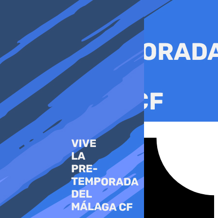
Ir
al
contenido
Tiktok