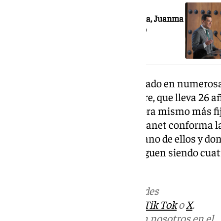
El presidente de la Junta de Andalucía, Juanma
Moreno, compone su tercer Ejecutivo
consecutivo
Una portavoz sólida que ha sonado en numerosa
candidatas a relevar a De la Torre, que lleva 26
obstante, su destino parece ahora mismo más fij
Junto a Rocío Blanco y Marío Atanet conforma l
Ejecutivo presidido por un paisano de ellos y don
Bernal y la entrada de Atanet siguen siendo cuat
provincia.
Más noticias de
101TV
en las redes
sociales:
Instagram
,
Facebook
,
Tik Tok
o
X
.
Puedes ponerte en contacto con nosotros en el