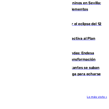
Continúan los cierres de parques caninos en Sevilla:
se detectan alimentos que contienen elementos
peligrosos
Estos son los mejores sitios para ver el eclipse del 12
de agosto en la provincia de Málaga
Otro incendio en Granada: el fuego activa al Plan
Infoca en Pinos Puente
Más potencia para las Tres Mil Viviendas: Endesa
pone en marcha un nuevo centro de transformación
Un cartel intenta evitar que los visitantes se suban
encima de los leones del Puerto de Málaga para echarse
una foto
Lo más visto >
Más noticias