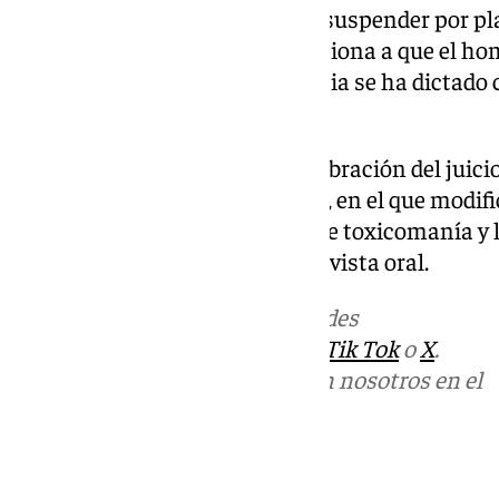
Asimismo, el Tribunal acuerda suspender por pla
la pena de prisión, lo que condiciona a que el h
durante ese periodo. La sentencia se ha dictado
por el acusado.
En este sentido, antes de la celebración del juicio,
firmado también por la defensa, en el que modifi
introduciendo las atenuantes de toxicomanía y la
fin de evitar la celebración de la vista oral.
Más noticias de
101TV
en las redes
sociales:
Instagram
,
Facebook
,
Tik Tok
o
X
.
Puedes ponerte en contacto con nosotros en el
correo
informativos@101tv.es
Tags: