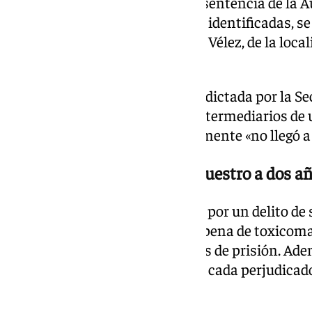
Según se declara probado en la sentencia de la A
compañía de otras personas no identificadas, se 
núcleo poblacional de Caleta de Vélez, de la loc
Málaga, con los dos hombres.
Al parecer, señala la resolución dictada por la S
dos hombres actuaban como intermediarios de 
origen no concretado, que finalmente «no llegó 
Condenado por delito de secuestro a dos añ
Por estos hechos, se le condena por un delito de 
circunstancias que atenúan la pena de toxicoman
se le impone la pena de dos años de prisión. Ade
indemnización de 1.500 euros a cada perjudicado
consignada judicialmente.