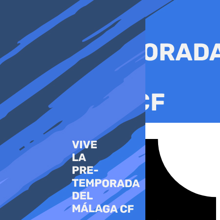
Ir
al
contenido
Tiktok