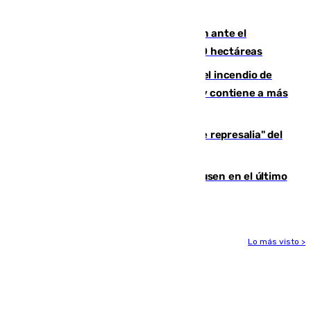
de Vox Sports Bar
Moreno pide extremar la precaución ante el
incendio de Niebla, que supera las 4.000 hectáreas
340 personas más desalojadas por el incendio de
Niebla, que mantiene a 410 evacuadas y contiene a más
de 500 efectivos trabajando
Italia responde ante las "medidas de represalia" del
Gobierno de Sánchez
El Sevilla se desinfla ante el Leverkusen en el último
ensayo (1-2)
Lo más visto >
Más noticias