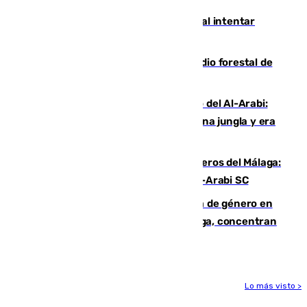
Ceuta suma 82 fallecidos en el mar al intentar
cruzar la frontera española
Huelva eleva a emergencia el incendio forestal de
Niebla
Juanfran Funes, sobre el duro juego del Al-Arabi:
“Por momentos nos hemos metido en una jungla y era
hasta peligroso”
Ya se han estrenado los tres delanteros del Málaga:
Eneko Jauregui, bigoleador contra el Al-Arabi SC
35 mujeres asesinadas por violencia de género en
España en este 2026: Andalucía y Málaga, concentran
el foco de la tragedia
Lo más visto >