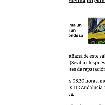
Muere un hombre al caerle encima un ca
NOTICIA RELACIONADA
Muere un hombre al caerle encima un
camión mientras lo reparaba en un
cortijo de Villamanrique de la Condesa
Un hombre ha fallecido en la mañana de este sáb
de Villamanrique de la Condesa (Sevilla) despué
encima mientras realizaba labores de reparación
El suceso se produjo antes de las 08.30 horas,
alertó al Servicio de Emergencias 112 Andalucía
había resultado herido en la finca.