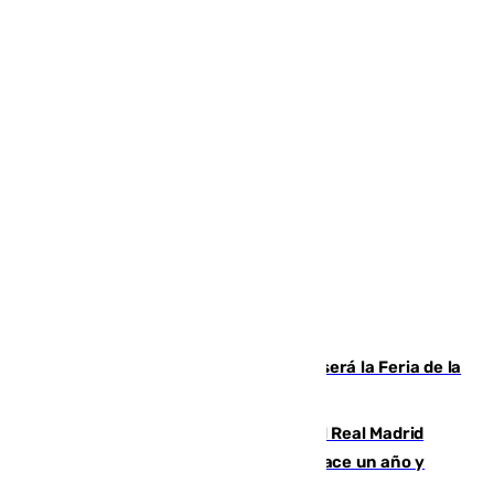
Talleres, escape room y música: así será la Feria de la
Juventud Cofrade de Málaga
El fichaje más caro de la historia del Real Madrid
costaba 105 millones de euros menos hace un año y
jugaba en Leganés