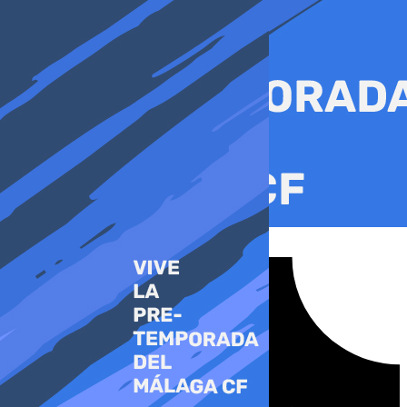
Ir
al
contenido
Tiktok