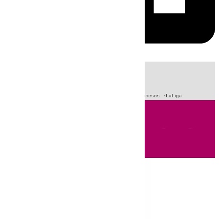
HOY
|
Fútbol
Primera División
Crisis Migratoria en Ceuta
Sucesos
LaLiga
Andalucía