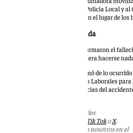
Tras recibir el aviso, la sala coordinadora movili
Diputación, la Guardia Civil, la Policía Local y 
Sanitarias 061 para intervenir en el lugar de los
Sin margen para salvar su vida
A su llegada, los sanitarios confirmaron el fall
lugar del accidente, sin que pudiera hacerse nada
El 112 Andalucía también informó de lo ocurrido 
Centro de Prevención de Riesgos Laborales para
investigación de las circunstancias del accident
Más noticias de
101TV
en las redes
sociales:
Instagram
,
Facebook
,
Tik Tok
o
X
.
Puedes ponerte en contacto con nosotros en el