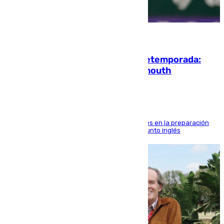
10.08.2026
La ‘delicatessen’ de Isco en la pretemporada:
pisadita y cañito ante el Bournemouth
El malagueño sigue mejorando sus sensaciones en la preparación
veraniega con minutos de calidad ante el conjunto inglés