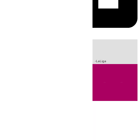
HOY
|
Sucesos
Crisis Migratoria en Ceuta
Fútbol
Incendios
LaLiga
Andalucía