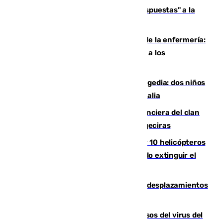
Más de 15.000 ceutíes reclaman "respuestas" a la
crisis migratoria
Buenas noticias para el Málaga desde la enfermería:
Juan Cruz se incorpora con normalidad a los
entrenamientos
Una venganza familiar acaba en tragedia: dos niños
y un adulto mueren en una piscina en Italia
Golpe definitivo a la estructura financiera del clan
de los hermanos Sánchez Castro en Algeciras
Más de 600 bomberos, 169 medios y 10 helicópteros
están desplegados en la zona intentando extinguir el
incendio de Niebla
El eclipse provocará 1,5 millones de desplazamientos
adicionales por carretera
La Junta confirma cinco nuevos casos del virus del