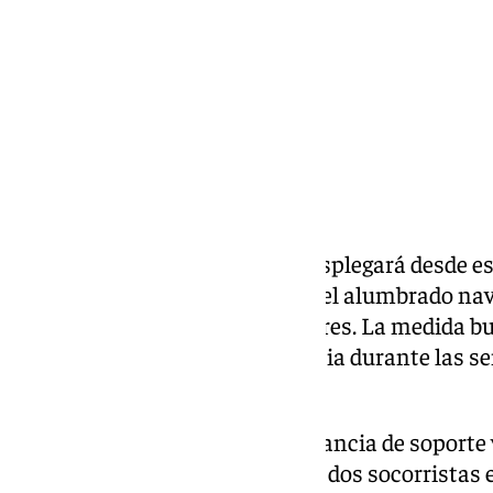
Compartir:
El voluntariado de
Cruz Roja
desplegará desde es
sanitario en la zona principal del alumbrado na
calle Cruz Conde y sus alrededores. La medida b
rápida ante cualquier emergencia durante las s
visitantes.
El operativo incluye una ambulancia de soporte v
intervención rápida, además de dos socorristas 