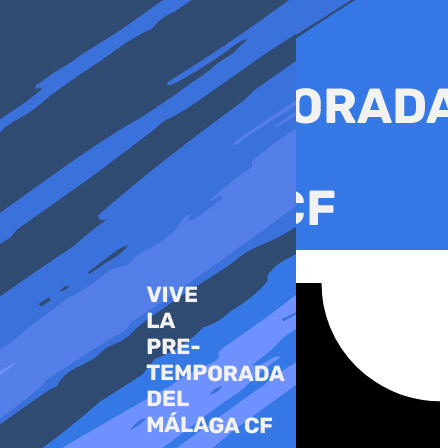
Ir
al
contenido
Tiktok