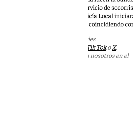
autoridades recuerdan que el servicio de socorr
próximo 10 de junio y que la Policía Local iniciar
playa entre el 15 y el 22 de junio, coincidiendo con
Más noticias de
101TV
en las redes
sociales:
Instagram
,
Facebook
,
Tik Tok
o
X
.
Puedes ponerte en contacto con nosotros en el
correo
informativos@101tv.es
Tags:
Cádiz
Campo de Gibraltar
Últimas noticias