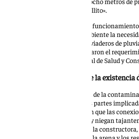
vasos subterráneos situados a ocho metros de pr
bombeo de la rotonda del «Castillito».
Al tener que mantener la red en funcionamiento 
enlaces, se notificó a Medio Ambiente la necesida
provisionales a través de los aliviaderos de pluv
residuales fueron los que motivaron el requerimi
parte de la Delegación Territorial de Salud y Co
Versiones encontradas sobre la existencia 
La situación de la red y el origen de la contami
cruce de declaraciones entre las partes implicada
empresa adjudicataria aseguran que las conexi
con éxito el pasado 27 de enero y niegan tajant
vertidos en la actualidad. Según la constructora,
las nuevas tuberías para retirar la arena y los re