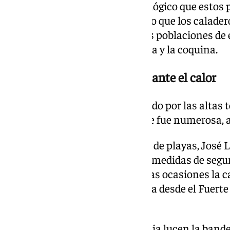
grave impacto económico y ecológico que estos 
sector pesquero local, señalando que los calader
perjudicados, especialmente las poblaciones de
corruco, la concha fina, la almeja y la coquina.
Bandera roja y advertencias ante el calor
El pasado fin de semana, marcado por las altas t
ciudadanos a la playa de levante fue numerosa, a 
Ante este escenario, el delegado de playas, José 
Ayuntamiento ha reforzado las medidas de seguri
consistorio ha repuesto en varias ocasiones la c
en todo el tramo afectado, que va desde el Fuert
Bernardo.
Asimismo, las torres de vigilancia lucen la band