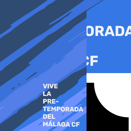
Ir
al
contenido
Tiktok