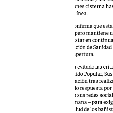
residuos directamente en camiones cisterna ha
Aguas Residuales (EBAR) de La Línea.
Por su parte, el Ayuntamiento confirma que esta
ejecutando a través de la EBAR, pero mantiene 
Desde el Consistorio aseguran estar en continua
Delegación de Playas y la Delegación de Sanidad
de tomar cualquier decisión de apertura.
Esta gestión, sin embargo, no ha evitado las crít
linense y parlamentaria del Partido Popular, S
públicamente la falta de información tras realiz
municipal que aún no ha recibido respuesta por e
administrativo, González utilizó sus redes social
bañistas este caluroso fin de semana – para exigi
alcance del riesgo real para la salud de los bañist