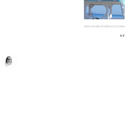
Playa de levante cerrada al baño en La Línea
A.V.
Ana Villalta
lunes, 1 junio 2026, 22:48
Compartir: