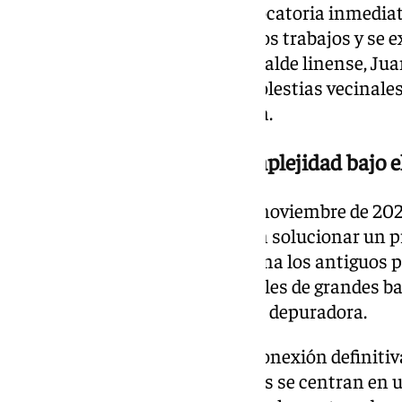
De esta mesa ha salido la convocatoria inmediat
él se evaluará el estado real de los trabajos y se 
concretos de finalización. El alcalde linense, Jua
situación de «crítica» por las molestias vecinale
del inicio de la campaña playera.
El origen del cierre: alta complejidad bajo el
Las obras, que comenzaron en noviembre de 202
de 2,2 millones de euros, buscan solucionar un 
saneamiento. El proyecto elimina los antiguos po
playa y desvía las aguas residuales de grandes 
Huerta Fava o el centro hacia la depuradora.
Sin embargo, la fase actual de conexión definiti
complejidad técnica. Las labores se centran en u