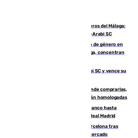
Ya se han estrenado los tres delanteros del Málaga:
Eneko Jauregui, bigoleador contra el Al-Arabi SC
35 mujeres asesinadas por violencia de género en
España en este 2026: Andalucía y Málaga, concentran
el foco de la tragedia
El Málaga es muy superior al Al-Arabi SC y vence su
primer encuentro de pretemporada
Gafas para el eclipse solar 2026: dónde comprarlas,
dónde conseguirlas y cómo saber si están homologadas
Vinícius Júnior seguirá vestido de blanco hasta
2032 tras cerrar su renovación con el Real Madrid
Rodrigo negocia su fichaje por el Barcelona tras
romper con el Madrid y revoluciona el mercado