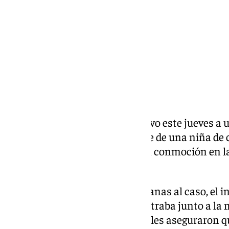
Compartir:
La
Policía Local de Lucena
detuvo este jueves a
de intentar abusar sexualmente de una niña de c
El suceso, que ha generado gran conmoción en la 
del Llano de las Tinajerías.
Según informaron fuentes cercanas al caso, el i
varios vecinos cuando se encontraba junto a la 
sospechosa. Testigos presenciales aseguraron qu