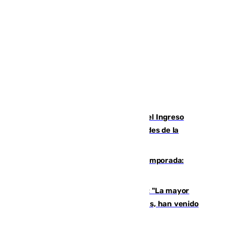
Cádiz aumenta un 15% en el cobro del Ingreso
Mínimo Vital junto a otras particularidades de la
provincia
La 'delicatessen' de Isco en la pretemporada:
pisadita y cañito ante el Bournemouth
Un testimonio del colapso en Ceuta: "La mayor
parte de los que han venido son víctimas, han venido
engañados"