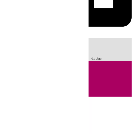
HOY
|
Sucesos
Incendios
Fútbol
Crisis Migratoria en Ceuta
LaLiga
Andalucía