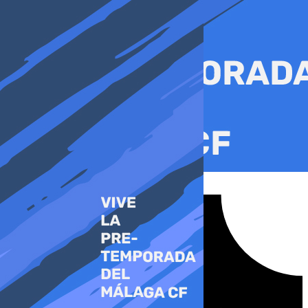
Ir
al
contenido
Tiktok