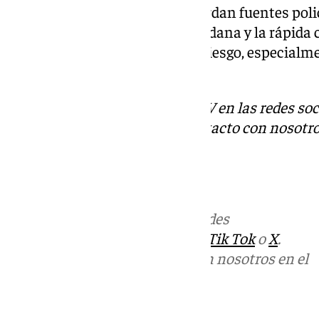
Este tipo de actuaciones, recuerdan fuentes polic
necesidad de la vigilancia ciudadana y la rápid
autoridades en situaciones de riesgo, especialme
protección de menores.
Descubre más noticias de 101TV en las redes soc
Tok
o
X
. Puedes ponerte en contacto con nosotro
informativos@101tv.es
Más noticias de
101TV
en las redes
sociales:
Instagram
,
Facebook
,
Tik Tok
o
X
.
Puedes ponerte en contacto con nosotros en el
correo
informativos@101tv.es