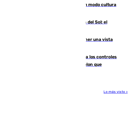
Torrenueva Costa pone el verano en modo cultura
con actividades para todos los públicos
Este es el palmarés del Trofeo Costa del Sol: el
Málaga lidera la tabla con 12 triunfos
Estos son los mejores sitios para tener una vista
privilegiada del eclipse en Andalucía
La Junta da explicaciones y refuerza los controles
tras los falsos positivos de cáncer de colon que
afectaron a 400 malagueños
Lo más visto >
Más noticias
Ver más >