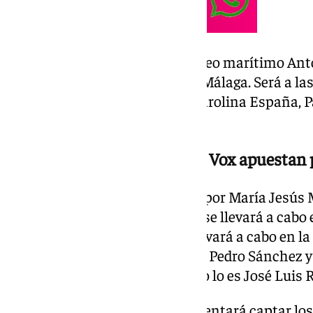
El acto se desarrollará en el paseo marítimo An
del edificio de la Diputación de Málaga. Será a la
intervengan Paco de la Torre, Carolina España, P
Juanma Moreno.
PSOE, Adelante Andalucía y Vox apuestan p
El PSOE, liderado en Andalucía por María Jesús 
formación en confirmar dónde se llevará a cabo e
desconoce el lugar exacto, se llevará a cabo en la
Sevilla. Lo hará acompañada de Pedro Sánchez y 
otros líderes importantes, como lo es José Luis 
De esta forma, la formación intentará captar los