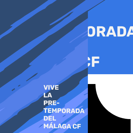
Ir
al
contenido
Tiktok