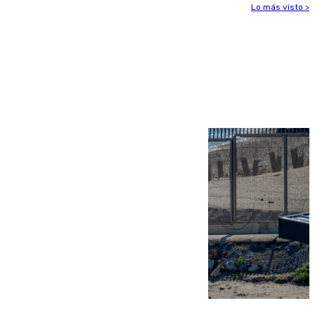
Lo más visto >
Más noticias
Ver más >