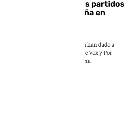
¿Dónde celebrarán los partidos
sus cierres de campaña en
Andalucía?
PP, PSOE y Adelante Andalucía ya han dado a
conocer sus horarios, mientras que Vox y Por
Andalucía se encuentran a la espera