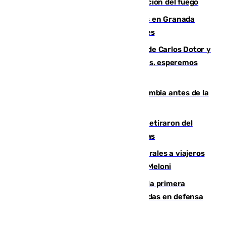
forestal de Niebla por la compleja evolución del fuego
Controlado un incendio de rastrojos en Granada
junto a la autovía y al Callejón de Nogales
Juanfran Funes, sobre las lesiones de Carlos Dotor y
Fernando Calero: “Estamos preocupados, esperemos
que no sea nada”
Felipe VI refuerza los lazos con Colombia antes de la
llegada del nuevo presidente
Fernando Calero y Carlos Dotor se retiraron del
encuentro contra el Ceuta con molestias
España restablece controles temporales a viajeros
procedentes de Italia como repuesta a Meloni
El Málaga cae ante el Ceuta y suma la primera
derrota de la pretemporada dejando dudas en defensa