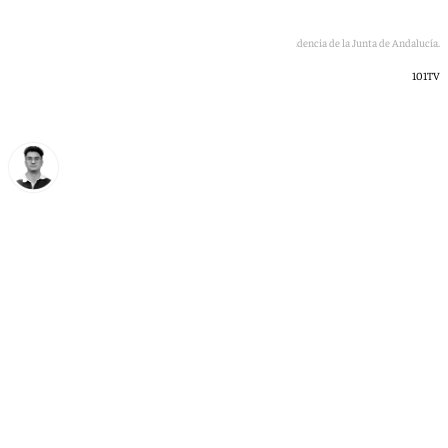
Los cinco candidatos a la Presidencia de la Junta de Andalucía.
101TV
Ignacio Pérez
miércoles, 13 mayo 2026, 12:27
Compartir: