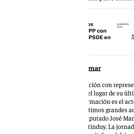
NOTICIA RELACIONADA
La batalla de Cádiz el 17M: Unidos
100X100 agita un territorio del PP con
Vox y Adelante al acecho de un PSOE en
crisis
Los de Maíllo, aún sin confirmar
Por Andalucía
es la única formación con repres
no ha facilitado ni el horario ni el lugar de su 
que han confirmado desde la formación es el act
donde se celebrará uno de los últimos grandes ac
comparte intervención con el diputado José Man
ministros Sira Rego y Pablo Bustinduy. La jorna