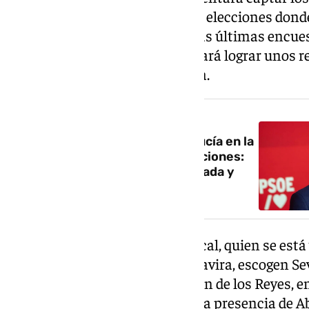
conseguir darle la vuelta a unas elecciones dond
su principal adversario según las últimas encue
toda la leña en el fuego e intentará lograr unos 
‹asaltar› de nuevo la Presidencia.
NOTICIA RELACIONADA
Pedro Sánchez vuelve a Andalucía en la
semana clave antes de las elecciones:
acompañará a Montero en Granada y
Sevilla
La formación de Santiago Abascal, quien se está
junto a su candidato, Manuel Gavira, escogen Sevi
campaña. Será en la Plaza Virgen de los Reyes, en
horas. Aún falta por confirmar la presencia de 