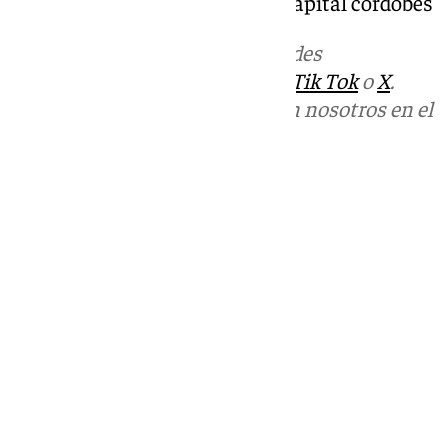
y encuentros sectoriales en la capital cordobés
Más noticias de
101TV
en las redes
sociales:
Instagram
,
Facebook
,
Tik Tok
o
X
.
Puedes ponerte en contacto con nosotros en el
correo
informativos@101tv.es
Tags:
Últimas noticias