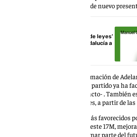
que el secretario general estará de nuevo present
NOTICIA RELACIONADA
Manuel Gavira: el ‘hombre gris de leyes’
que ha sabido asentarse en Andalucía a
la sombra de Abascal
También estará en Sevilla la formación de Adela
García al frente. En este caso, el partido ya ha fac
llevará a cabo este importante acto- . También e
concreto, la Alameda de Hércules, a partir de las
Considerado como uno de los más favorecidos po
Andalucía busca la sorpresa en este 17M, mejor
con el apoyo necesario para formar parte del fut