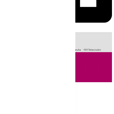
HOY
|
Fútbol
Primera División
LaLiga
Crisis Migratoria en Ceuta
101 Televisión
Andalucía