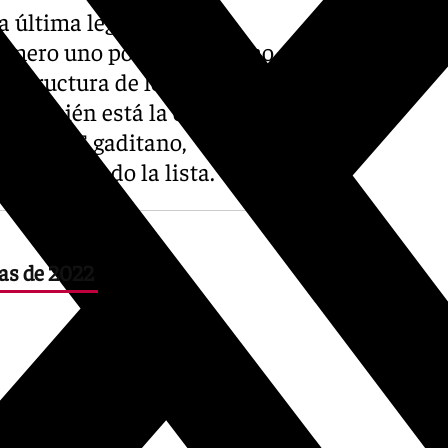
 última legislatura, un
úmero uno por el PP y como
 estructura de los populares
a también está la cara
 el PSOE gaditano,
 encabezando la lista.
zas de 2022