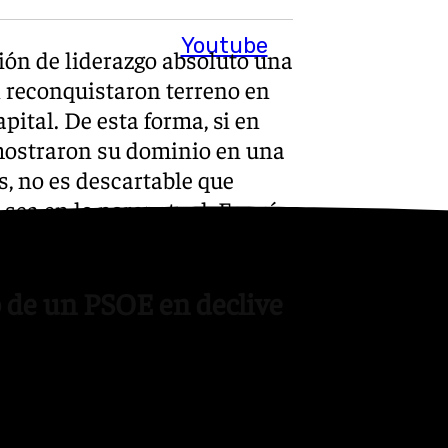
Youtube
ción de liderazgo absoluto una
 reconquistaron terreno en
ital. De esta forma, si en
emostraron su dominio en una
, no es descartable que
ea en lo porcentual. Eso sí,
 siete escaños.
o de un PSOE en declive
por ver la respuesta del
cuatro años descendió al
ismo se encuentra en medio