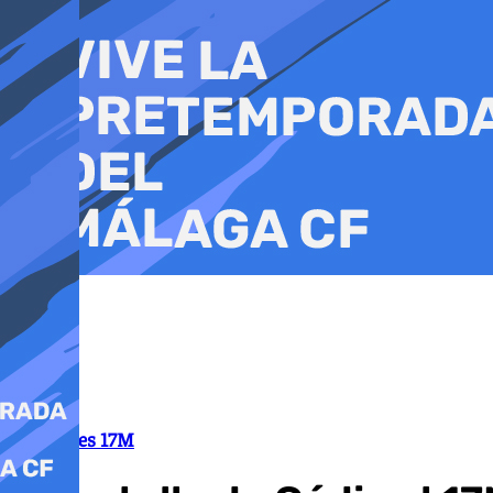
Ir
al
contenido
Elecciones 17M