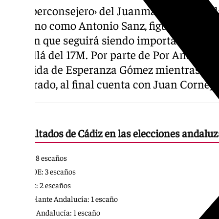
El ‹súperconsejero› del Juanma Moreno en la
veterano como Antonio Sanz, figura como n
alguien que seguirá siendo importante en la
más allá del 17M. Por parte de Por Andalucí
conocida de Esperanza Gómez mientras que
fracturado, al final cuenta con Juan Cornejo
Resultados de Cádiz en las elecciones andalu
PP: 8 escaños
PSOE: 3 escaños
Vox: 2 escaños
Adelante Andalucía: 1 escaño
Por Andalucía: 1 escaño