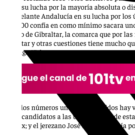
PP en su lucha por la mayoría absoluta o d
y a Adelante Andalucía en su lucha por los
100×100 confía en como mínimo sacara unos
Campo de Gibraltar, la comarca que por las
Gibraltar y otras cuestiones tiene mucho qu
domingo 17 de mayo.
Entre los números uno de los partidos hay 
de los candidatos a las urnas parten de est
por Vox; y el jerezano José Ignacio García 