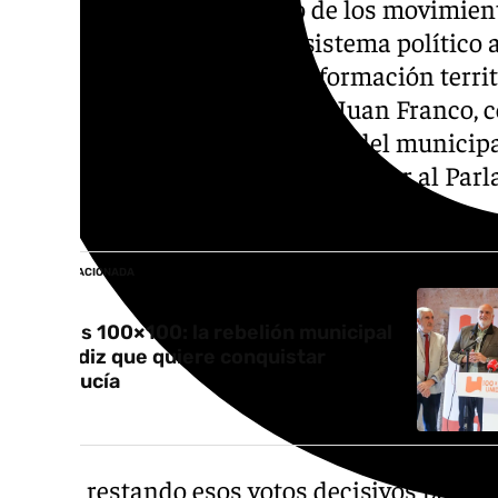
Este 17M en Cádiz hay uno de los movimien
llaman la atención del ecosistema político a
partido 100×100 Unidos, la formación territo
éxito del alcalde de La Línea, Juan Franco,
100×100. Este proyecto nacido del municipa
encuestas, pocas opciones de entrar al Parl
podría alterar el resultado final.
NOTICIA RELACIONADA
Unidos 100×100: la rebelión municipal
de Cádiz que quiere conquistar
Andalucía
Ya sea restando esos votos decisivos para e