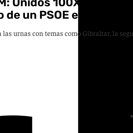
7M: Unidos 100X100 agita 
o de un PSOE en crisis
 las urnas con temas como Gibraltar, la segu
G