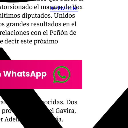
istorsionado el margen de Vox
X-twitter
 últimos diputados. Unidos
 grandes resultados en el
 relaciones con el Peñón de
e decir este próximo
varias caras conocidas. Dos
a provincia: Manuel Gavira,
por Adelante Andalucía.