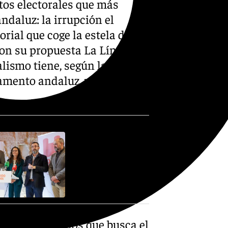
tos electorales que más
ndaluz: la irrupción el
rial que coge la estela del
 con su propuesta La Línea
lismo tiene, según las
amento andaluz, pero sí
scaños divididos que busca el