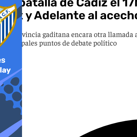
La batalla de Cádiz el 1
Vox y Adelante al acech
La provincia gaditana encara otra llamada a
principales puntos de debate político