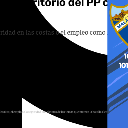
un territorio del PP con
ridad en las costas o el empleo como los
ibraltar, el empleo o la seguridad son algunos de los temas que marcan la batalla electoral en Cádiz.
Diseño: Ana Gálvez