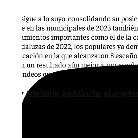
El PP sigue a lo suyo, consolidando su posi
vez que en las municipales de 2023 también
ayuntamientos importantes como el de la cap
las andaluzas de 2022, los populares ya d
demarcación en la que alcanzaron 8 escaños
saquen un resultado aún mejor aunque solo s
hay sondeos que rebajan la expectativa a los
Vox y Adelante Andalucía, al acech
Igualmente, hay mucha expectación también 
PSOE en la provincia gaditana, donde hace 
pobre resultado de tres escaños y ahora m