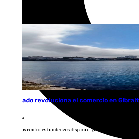
El Tratado revoluciona el comercio en Gibral
Ana Villalta
El fin de los controles fronterizos dispara el gasto de los visitante