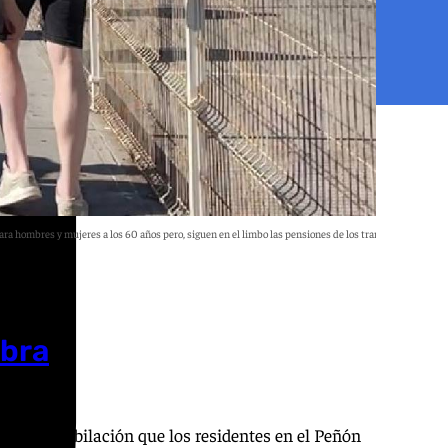
ra hombres y mujeres a los 60 años pero, siguen en el limbo las pensiones de los transfronterizos
A.V.
obra
hos de jubilación que los residentes en el Peñón