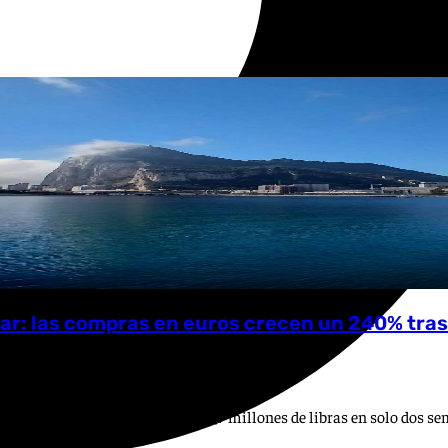
tar: las compras en euros crecen un 240% tras 
s y reporta una inyección fiscal de 1,7 millones de libras en solo dos 