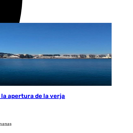
la apertura de la verja
semanas