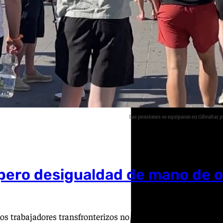
Las pensiones se equiparan en Gibraltar pa
 pero desigualdad de mano de 
os trabajadores transfronterizos no tendrán los mismos derec