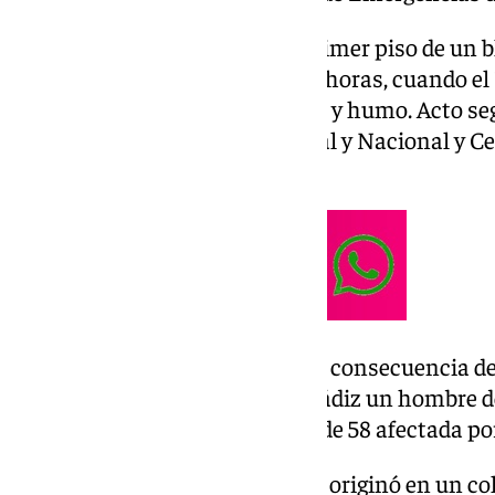
El siniestro se produjo en un primer piso de un 
la calle Pérgolas sobre las 22.45 horas, cuando el
vivienda de la que salían llamas y humo. Acto se
Bomberos de Cádiz
, Policía Local y Nacional y 
061.
Según fuentes sanitarias, como consecuencia de
al Hospital Puerta del Mar de Cádiz un hombre d
quemaduras leves y una mujer de 58 afectada po
Según los Bomberos, el fuego se originó en un co