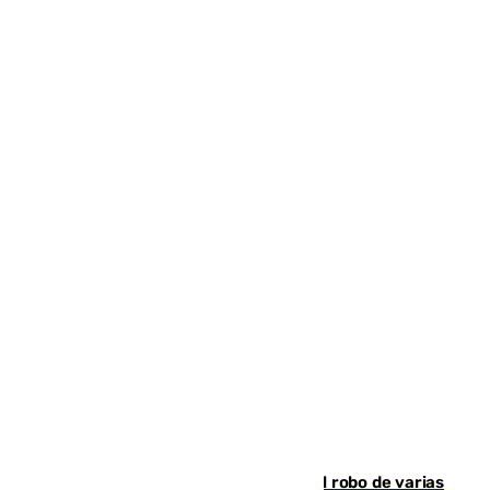
Golpe cofrade en Jaén: investigan el robo de varias