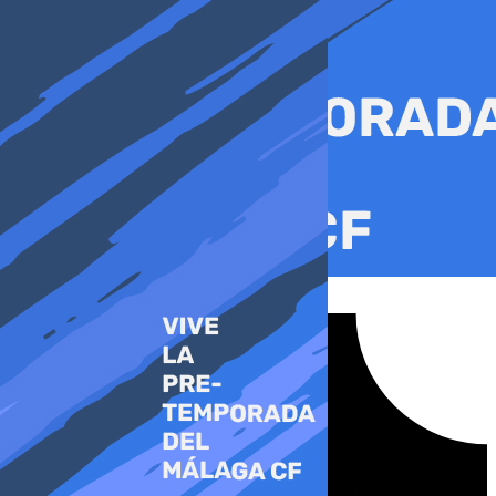
Ir
al
contenido
Tiktok