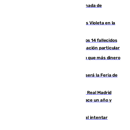
joyas de la Virgen de la Fuensanta Coronada de
Alcaudete
Con Málaga exige duplicar los Puntos Violeta en la
Feria de Málaga
La Justicia ofrece a las familias de los 14 fallecidos
en el incendio de Los Gallardos ser acusación particular
Juanlu Sánchez, el sexto canterano que más dinero
deja en las arcas del Sevilla
Talleres, escape room y música: así será la Feria de
la Juventud Cofrade de Málaga
El fichaje más caro de la historia del Real Madrid
costaba 105 millones de euros menos hace un año y
jugaba en Leganés
Ceuta suma 82 fallecidos en el mar al intentar
cruzar la frontera española