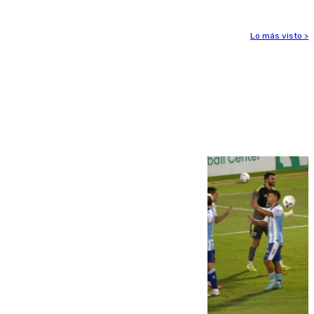
Lo más visto >
Más noticias
Ver más >