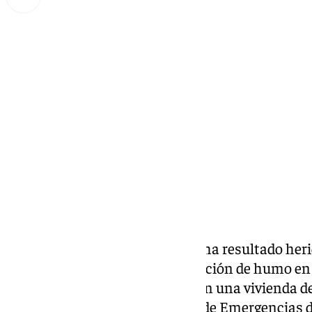
Lynx Devs
martes, 28 enero 2025, 10:08
Compartir:
Un hombre de 90 años de edad ha resultado her
mujer de 58 afectada por inhalación de humo en 
hora de este lunes 27 de enero en una vivienda d
112, perteneciente a la Agencia de Emergencias 