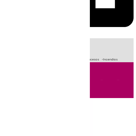
HOY
|
Fútbol
Primera División
Crisis Migratoria en Ceuta
Sucesos
Incendios
Andalucía