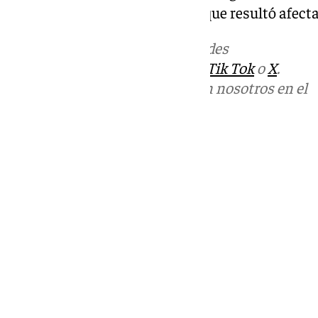
habitaciones del piso, la única que resultó afecta
Más noticias de
101TV
en las redes
sociales:
Instagram
,
Facebook
,
Tik Tok
o
X
.
Puedes ponerte en contacto con nosotros en el
correo
informativos@101tv.es
Tags:
Últimas noticias