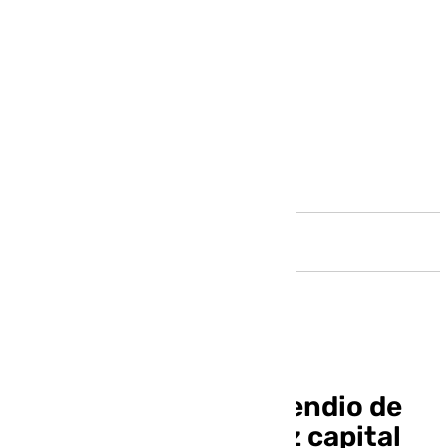
Andalucía
Dos heridos en el incendio de
una vivienda en Cádiz capital