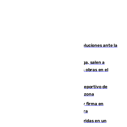
Más de 15.000 ceutíes claman por soluciones ante la
crisis migratoria
Los vecinos de Pedregalejo en Málaga, salen a
protestar en contra del resultado de las obras en el
paseo marítimo
Un incendio en un local del puerto deportivo de
Fuengirola genera una gran susto en la zona
Daniel Mérida derriba a Griekspoor y firma en
Montreal el mejor resultado de su carrera
Dos personas mueren y tres son heridas en un