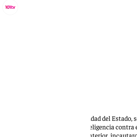
Lynx Devs
lunes, 23 diciembre 2024, 11:04
Compartir:
Las Fuerzas y Cuerpos de Seguridad del Estado, 
presentada por el Centro de Inteligencia contra 
Organizado del Ministerio del Interior, incautar