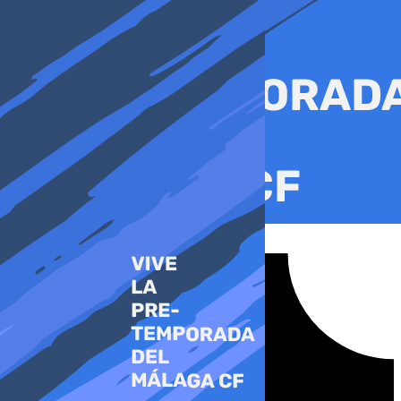
Ir
al
contenido
Tiktok