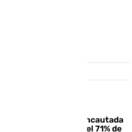
Andalucía
El 16% de la cocaína incautada
en España en 2023 y el 71% de