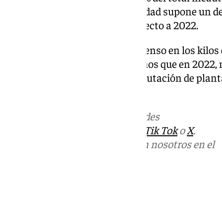
España. Igualmente, esta cantidad supone un de
aprehendida del 3,68% con respecto a 2022.
Igualmente, se produjo un descenso en los kilo
en 2023 de 849 kilos, un 9% menos que en 2022,
del 37,50%, se produjo en la incautación de plan
plantas intervenidas.
Más noticias de
101TV
en las redes
sociales:
Instagram
,
Facebook
,
Tik Tok
o
X
.
Puedes ponerte en contacto con nosotros en el
correo
informativos@101tv.es
Tags:
Últimas noticias