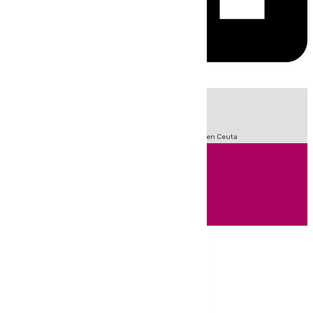
HOY
|
Sucesos
Incendios
Fútbol
LaLiga
Crisis Migratoria en Ceuta
Andalucía