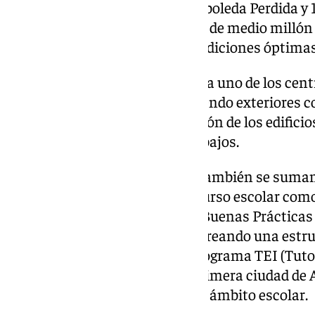
del PROFEA para el Ceper La Arboleda Perdida y 1
Doña Blanca. En resumen, más de medio millón d
escolares se encuentren en condiciones óptimas
El plan de obras adaptado a cada uno de los cent
mejoras de pavimentos, incluyendo exteriores c
mejoras de la impermeabilización de los edificios,
revestimientos, entre otros trabajos.
Inversiones que por supuesto también se suman
se desarrollarán a lo largo del curso escolar co
2024/ 2025, el II Encuentro de Buenas Prácticas 
para reforzar lazos entre ellos creando una estru
profesorado o el impulso del programa TEI (Tutor
de convertir a El Puerto en la primera ciudad de
cualquier tipo de violencia en el ámbito escolar.