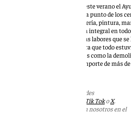
Cabe destacar que a lo largo de este verano el A
mantenimiento para la puesta a punto de los ce
arreglos de electricidad, carpintería, pintura, m
cerrajería, fontanería y limpieza integral en tod
de pasos de peatones, entre otras labores que se
distintas áreas municipales para que todo estuv
realizado las obras más urgentes como la demol
del CEIP Pinar Hondo, por un importe de más de 
Más noticias de
101TV
en las redes
sociales:
Instagram
,
Facebook
,
Tik Tok
o
X
.
Puedes ponerte en contacto con nosotros en el
correo
informativos@101tv.es