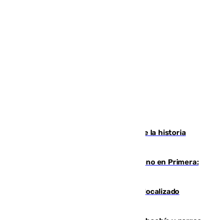
El segundo mes de julio más cálido de la historia
intensifica los incendios en Europa
Las ganas de Larrubia ante su estreno en Primera:
"En busca de más sueños"
Muere un joven de 21 años tras ser localizado
inconsciente en una piscina de El Palo