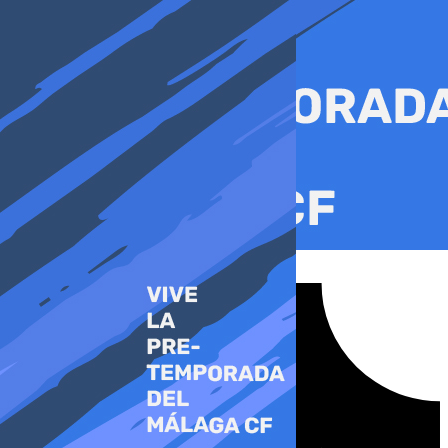
Ir
al
contenido
Tiktok