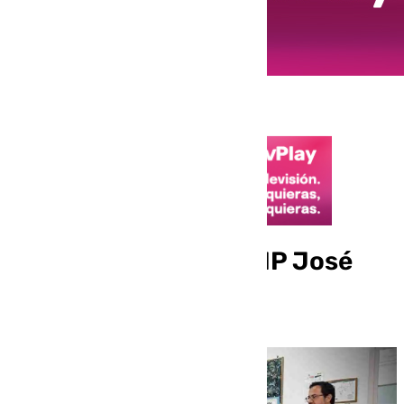
El alcalde visita el CEIP José
Luis Poullet