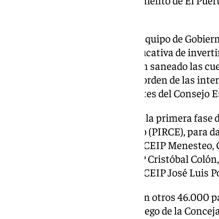
este Curso Académico.
Germán Beardo destaca que el equipo de Gobier
adquirido con la comunidad educativa de inverti
infraestructuras, una vez se han saneado las cu
prioridades de cada colegio y el orden de las int
consensuadas con los integrantes del Consejo E
Un total de 300.000 euros para la primera fase 
Centros Educativos de El Puerto (PIRCE), para d
las necesidades de los colegios, CEIP Menesteo,
Dunas, CEIP Pinar Hondo, CEIP Cristóbal Colón,
Sericícola, CEIP Valdelagrana y CEIP José Luis Po
A los 300.000 euros se le añaden otros 46.000 p
mantenimiento con cargo al pliego de la Concej