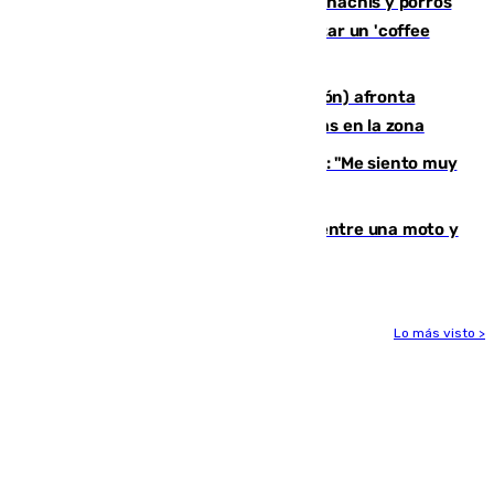
Cae una red que vendía marihuana, hachís y porros
en Marbella: cinco detenidos por regentar un 'coffee
shop'
El incendio forestal de Tírig (Castellón) afronta
horas claves ante el riesgo de tormentas en la zona
De la Fuente, homenajeado en Haro: "Me siento muy
emocionado"
Muere un hombre en un accidente entre una moto y
un quad en un pueblo de Granada
Lo más visto >
Más noticias
Ver más >